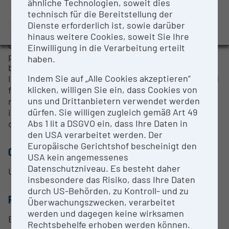
ähnliche Technologien, soweit dies
Evaluation Study 2022
determine the presence of certain analytes in a
technisch für die Bereitstellung der
location-dependent manner, i.e. to perform mass
Awards and press releases
Dienste erforderlich ist, sowie darüber
spectrometry imaging (MSI) to determine
hinaus weitere Cookies, soweit Sie Ihre
concentration gradients in materials or the
Einwilligung in die Verarbeitung erteilt
presence of medically relevant molecules in
haben.
biological sections (tumor markers in tissues, etc).
Indem Sie auf „Alle Cookies akzeptieren“
In addition to these possibilities, it will also be used
klicken, willigen Sie ein, dass Cookies von
for the structural elucidation of new synthetic
uns und Drittanbietern verwendet werden
materials and integrated into existing
dürfen. Sie willigen zugleich gemäß Art 49
infrastructure (coupling with polymer
Abs 1 lit a DSGVO ein, dass Ihre Daten in
chromatography).
den USA verarbeitet werden. Der
Europäische Gerichtshof bescheinigt den
CONTACT PERSON
USA kein angemessenes
Datenschutzniveau. Es besteht daher
Univ.-Prof. DI Dr. Christian Paulik
insbesondere das Risiko, dass Ihre Daten
durch US-Behörden, zu Kontroll- und zu
RESEARCH SERVICES
Überwachungszwecken, verarbeitet
werden und dagegen keine wirksamen
Basic research projects, public funded projects,
Rechtsbehelfe erhoben werden können.