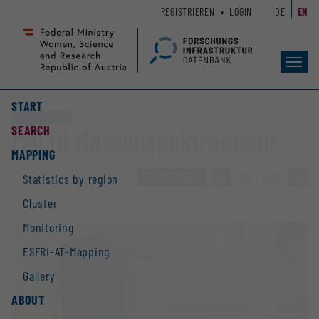
Zum
Zur
REGISTRIEREN
LOGIN
DE
EN
Seiteninhalt
Hauptnavigation
(
(
Accesskey
Accesskey
Toggl
1)
2)
navig
START
Large equipment
SEARCH
MALDI Massenspektrometer
MAPPING
TO OVERVIEW
»
928 / 2928
»
Statistics by region
Cluster
Monitoring
ESFRI-AT-Mapping
Gallery
ABOUT