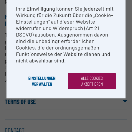
projects with companies
Ihre Einwilligung können Sie jederzeit mit
Wirkung für die Zukunft über die „Cookie-
METHODS & EXPERTISE FOR RESEARCH
Einstellungen“ auf dieser Website
INFRASTRUCTURE
widerrufen und Widerspruch (Art 21
DSGVO) ausüben. Ausgenommen davon
The device is an effective extension of the existing
sind die unbedingt erforderlichen
possibilities of polymer characterization at JKU and
Cookies, die der ordnungsgemäßen
is an enrichment for many working groups from the
Funktionsweise der Website dienen und
faculties of chemistry and plastics engineering,
nicht abwählbar sind.
physics, as well as medicine, in particular all
analytically and synthetically working chemistry
institutes, biophysics, ZONA, Soft Matter Physics,
EINSTELLUNGEN
ALLE COOKIES
ZML.
VERWALTEN
AKZEPTIEREN
TERMS OF USE
CONTACT