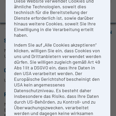
Diese Website verwendet Cookies und
Evaluation Study 2022
ähnliche Technologien, soweit dies
Awards and press releases
technisch für die Bereitstellung der
Innsbruck Medical University
Dienste erforderlich ist, sowie darüber
Innsbruck |
Website
hinaus weitere Cookies, soweit Sie Ihre
Einwilligung in die Verarbeitung erteilt
OPEN FOR COLLABORATION
haben.
SHORT DESCRIPTION
Indem Sie auf „Alle Cookies akzeptieren“
Massenspektrometer mit ESI-Quelle; gekoppelt mit
klicken, willigen Sie ein, dass Cookies von
UPLC und GC
uns und Drittanbietern verwendet werden
dürfen. Sie willigen zugleich gemäß Art 49
Abs 1 lit a DSGVO ein, dass Ihre Daten in
CONTACT PERSON
den USA verarbeitet werden. Der
Europäische Gerichtshof bescheinigt den
Univ-Prof. Dr. Herbert Oberacher
USA kein angemessenes
Datenschutzniveau. Es besteht daher
RESEARCH SERVICES
insbesondere das Risiko, dass Ihre Daten
durch US-Behörden, zu Kontroll- und zu
Metabolomics
Überwachungszwecken, verarbeitet
Exposomics
werden und dagegen keine wirksamen
Forensisch-toxikologische Analytik