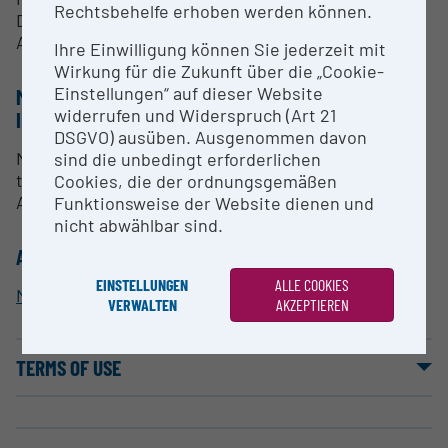
Rechtsbehelfe erhoben werden können.
Drug Monitoring
Abwassermonitoring
Ihre Einwilligung können Sie jederzeit mit
Wirkung für die Zukunft über die „Cookie-
Einstellungen“ auf dieser Website
METHODS & EXPERTISE FOR RESEARCH
widerrufen und Widerspruch (Art 21
INFRASTRUCTURE
DSGVO) ausüben. Ausgenommen davon
Metabolomics, Exposomics, forensisch-
sind die unbedingt erforderlichen
toxikologische Analytik, Wirkstoffmonitoring,
Cookies, die der ordnungsgemäßen
Abwassermonitoring
Funktionsweise der Website dienen und
nicht abwählbar sind.
ALLOCATION TO RESEARCH INFRASTRUCTURE
EINSTELLUNGEN
ALLE COOKIES
Metabolomics
VERWALTEN
AKZEPTIEREN
TERMS OF USE