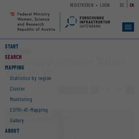
Zum
Zur
REGISTRIEREN
LOGIN
DE
EN
Seiteninhalt
Hauptnavigation
(
(
Accesskey
Accesskey
Toggl
1)
2)
navig
START
Large equipment
SEARCH
Massenspektrometer Waters
MAPPING
Xevo TQ-XS
Statistics by region
Cluster
TO OVERVIEW
»
1784 / 2928
»
Monitoring
ESFRI-AT-Mapping
Gallery
ABOUT