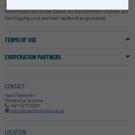
um Phasendiagramme zu erstellen und
thermodynamische Daten zu bestimmen stehen zur
Verfügung und werden laufend angewandt.
TERMS OF USE
COOPERATION PARTNERS
CONTACT
Hans Flandorfer
Metallische Systeme
+43 1 4277 52911
hans.flandorfer@univie.ac.at
LOCATION