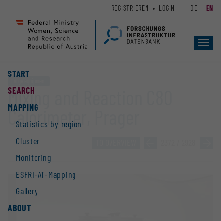
Zum
Zur
REGISTRIEREN
LOGIN
DE
EN
Seiteninhalt
Hauptnavigation
(
(
Accesskey
Accesskey
Toggl
1)
2)
navig
START
Large equipment
SEARCH
Mixing and Reaction C80
MAPPING
Calorimeter, Prager
Statistics by region
Cluster
TO OVERVIEW
»
2372 / 2928
»
Monitoring
ESFRI-AT-Mapping
Gallery
ABOUT