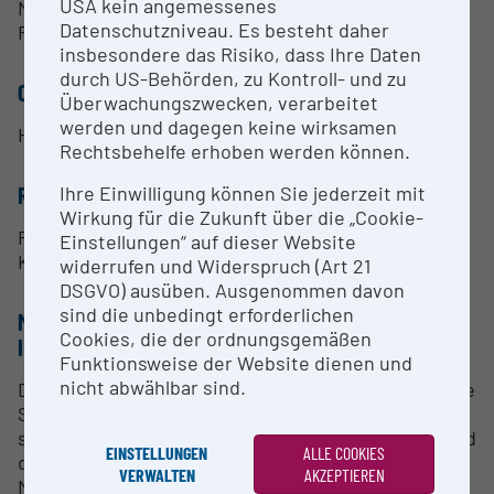
USA kein angemessenes
Messung mit höchster Genauigkeit von
Datenschutzniveau. Es besteht daher
Raumtemperatur bis zu 300 °C.
insbesondere das Risiko, dass Ihre Daten
durch US-Behörden, zu Kontroll- und zu
CONTACT PERSON
Überwachungszwecken, verarbeitet
werden und dagegen keine wirksamen
Hans Flandorfer
Rechtsbehelfe erhoben werden können.
Ihre Einwilligung können Sie jederzeit mit
RESEARCH SERVICES
Wirkung für die Zukunft über die „Cookie-
Für weitere Informationen bitte um
Einstellungen“ auf dieser Website
Kontaktaufnahme (siehe "Kontakt")
widerrufen und Widerspruch (Art 21
DSGVO) ausüben. Ausgenommen davon
sind die unbedingt erforderlichen
METHODS & EXPERTISE FOR RESEARCH
Cookies, die der ordnungsgemäßen
INFRASTRUCTURE
Funktionsweise der Website dienen und
nicht abwählbar sind.
Die MitarbeiterInnen der Arbeitsgruppe "Metallische
Systeme" am Institut beschäftigen sich zum Teil
schon seit Jahrzehnten mit der Thermodynamik und
EINSTELLUNGEN
ALLE COOKIES
den Phasenumwandlungen in komplexeren
VERWALTEN
AKZEPTIEREN
Materialsystemen. Viele experimentelle Methoden