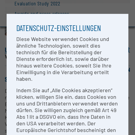
Evaluation Study 2022
Awards and press releases
DATENSCHUTZ-EINSTELLUNGEN
Diese Website verwendet Cookies und
ähnliche Technologien, soweit dies
University of Vienna
technisch für die Bereitstellung der
Wien |
Website
Dienste erforderlich ist, sowie darüber
hinaus weitere Cookies, soweit Sie Ihre
OPEN FOR COLLABORATION
Einwilligung in die Verarbeitung erteilt
haben.
SHORT DESCRIPTION
Indem Sie auf „Alle Cookies akzeptieren“
Die gezielte, auf Theorien basierte Entwicklung
klicken, willigen Sie ein, dass Cookies von
neuer Materialien erfordert eine thermodynamische
uns und Drittanbietern verwendet werden
Beschreibung der entsprechenden
dürfen. Sie willigen zugleich gemäß Art 49
Materialsysteme, meist aus mehreren
Abs 1 lit a DSGVO ein, dass Ihre Daten in
Komponenten bestehend. Bildungswärmen und
den USA verarbeitet werden. Der
Wärmekapazitäten der auftretenden Verbindungen
Europäische Gerichtshof bescheinigt den
sind ein Schlüssel dazu. Das Gerät erlaubt deren