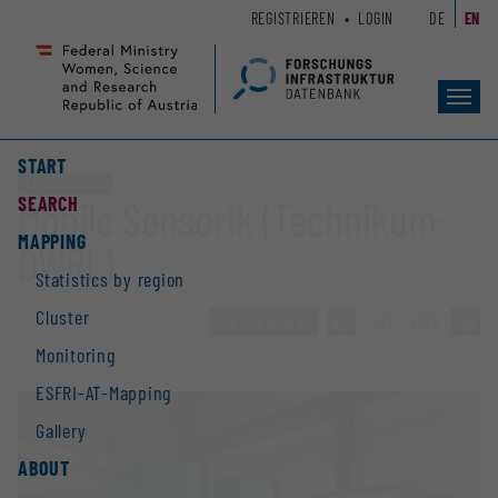
Zum
Zur
REGISTRIEREN
LOGIN
DE
EN
Seiteninhalt
Hauptnavigation
(
(
Accesskey
Accesskey
Toggl
1)
2)
navig
START
Large equipment
SEARCH
Mobile Sensorik (Technikum-
MAPPING
DWRL)
Statistics by region
Cluster
TO OVERVIEW
»
1427 / 2928
»
Monitoring
ESFRI-AT-Mapping
Gallery
ABOUT