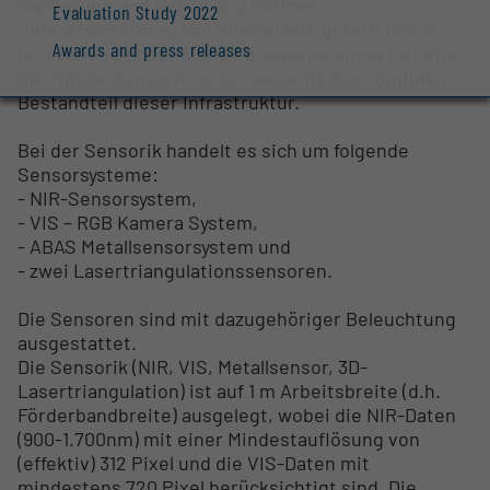
Sortierung und Online und Ontime
Evaluation Study 2022
Charakterisierung von Abfallschüttgütern durch
Awards and press releases
innovative Sensorik und Objekterkennung errichtet.
Die Mobile Sensorik ist ein wesentlicher, digitaler
Bestandteil dieser Infrastruktur.
Bei der Sensorik handelt es sich um folgende
Sensorsysteme:
- NIR-Sensorsystem,
- VIS – RGB Kamera System,
- ABAS Metallsensorsystem und
- zwei Lasertriangulationssensoren.
Die Sensoren sind mit dazugehöriger Beleuchtung
ausgestattet.
Die Sensorik (NIR, VIS, Metallsensor, 3D-
Lasertriangulation) ist auf 1 m Arbeitsbreite (d.h.
Förderbandbreite) ausgelegt, wobei die NIR-Daten
(900-1.700nm) mit einer Mindestauflösung von
(effektiv) 312 Pixel und die VIS-Daten mit
mindestens 720 Pixel berücksichtigt sind. Die