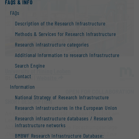
FAQS & INFO
FAQs
Description of the Research Infrastructure
Methods & Services for Research Infrastructure
Research infrastructure categories
Additional Information to research Infrastructure
Search Engine
University of Mining Leoben
Contact
St. Michael |
Website
Information
OPEN FOR COLLABORATION
National Strategy of Research Infrastructure
SHORT DESCRIPTION
Research infrastructures in the European Union
An der Montanuniversität Leoben (MUL) ist am
Research infrastructure databases / Research
Lehrstuhl für Abfallverwertungstechnik und
infrastructure networks
Abfallwirtschaft (AVAW) die Forschungsanlage
„Digital Waste Research Lab“ (kurz: DWRL) zur
BMBWF Research Infrastructure Database: