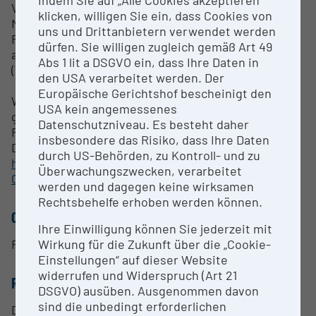
Indem Sie auf „Alle Cookies akzeptieren“
Verschaltung“ ermöglichen einen flexiblen Einsatz.
klicken, willigen Sie ein, dass Cookies von
Mit dieser Infrastruktur werden alle drei
uns und Drittanbietern verwendet werden
Forschungsarten - Grundlagenforschung,
dürfen. Sie willigen zugleich gemäß Art 49
angewandte Forschung und experimentelle
Abs 1 lit a DSGVO ein, dass Ihre Daten in
(Weiter-)Entwicklung - ermöglicht.
den USA verarbeitet werden. Der
Europäische Gerichtshof bescheinigt den
Weitere Details sind im folgenden Fachartikel
USA kein angemessenes
gegeben: Großtechnische experimentelle
Datenschutzniveau. Es besteht daher
Forschung im Digital Waste Research Lab und
insbesondere das Risiko, dass Ihre Daten
Digitale Abfallanalytik und -behandlung; 2023; siehe
durch US-Behörden, zu Kontroll- und zu
https://link.springer.com/article/10.1007/s00506-
Überwachungszwecken, verarbeitet
023-00999-1
werden und dagegen keine wirksamen
Rechtsbehelfe erhoben werden können.
CONTACT PERSON
Ihre Einwilligung können Sie jederzeit mit
Renato Sarc
Wirkung für die Zukunft über die „Cookie-
Einstellungen“ auf dieser Website
widerrufen und Widerspruch (Art 21
RESEARCH SERVICES
DSGVO) ausüben. Ausgenommen davon
sind die unbedingt erforderlichen
Dieses Setup kann zum Monitoring sowie der