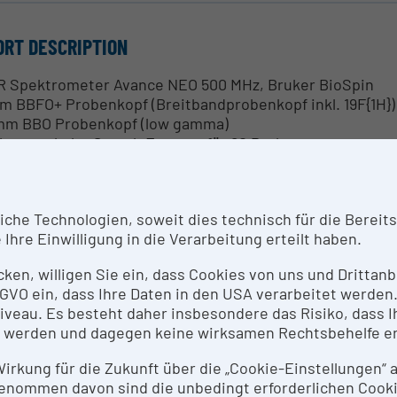
ORT DESCRIPTION
 Spektrometer Avance NEO 500 MHz, Bruker BioSpin
m BBFO+ Probenkopf (Breitbandprobenkopf inkl. 19F{1H})
mm BBO Probenkopf (low gamma)
benwechsler SampleExpress für 60 Proben
NTACT PERSON
he Technologien, soweit dies technisch für die Bereitste
speter Kählig, Mathea Galanski
Ihre Einwilligung in die Verarbeitung erteilt haben.
icken, willigen Sie ein, dass Cookies von uns und Dritta
SEARCH SERVICES
 DSGVO ein, dass Ihre Daten in den USA verarbeitet werde
eau. Es besteht daher insbesondere das Risiko, dass Ih
h Rücksprache - Kontakt: Leiter/stellvertretenden Lei
 werden und dagegen keine wirksamen Rechtsbehelfe e
 Hanspeter Kählig,
hanspeter.kaehlig@univie.ac.at
 Mathea Sophia Galanski,
mathea.galanski@univie.ac.at
 Wirkung für die Zukunft über die „Cookie-Einstellungen“
enommen davon sind die unbedingt erforderlichen Cook