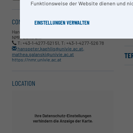
Funktionsweise der Website dienen und nic
ME
NMR
CONTACT
EINSTELLUNGEN VERWALTEN
(or
Koo
Hanspeter Kählig, Mathea Galanski
NMR-Zentrum
T: +43-1-4277-521 51, T: +43-1-4277-526 78
hanspeter.kaehlig@univie.ac.at,
TE
mathea.galanski@univie.ac.at
https://nmr.univie.ac.at
LOCATION