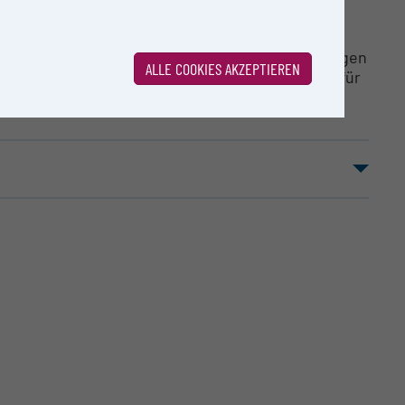
E
er Fakultät für Chemie hergestellten Verbindungen
ALLE COOKIES AKZEPTIEREN
nische Verbindungen). NMR Service-Messungen für