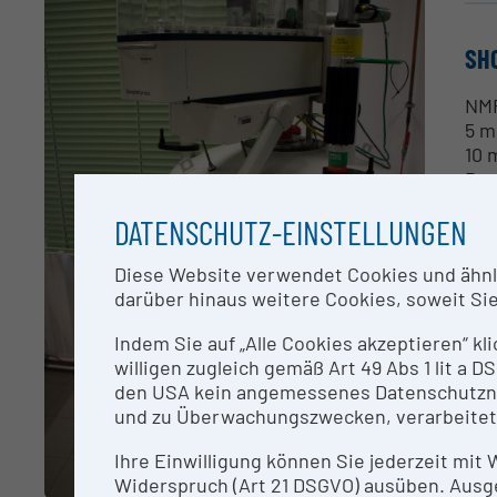
SH
NMR
5 m
10 
Pro
DATENSCHUTZ-EINSTELLUNGEN
CO
Diese Website verwendet Cookies und ähnlic
Han
darüber hinaus weitere Cookies, soweit Sie 
Indem Sie auf „Alle Cookies akzeptieren“ kl
RE
willigen zugleich gemäß Art 49 Abs 1 lit a
den USA kein angemessenes Datenschutzniv
nac
und zu Überwachungszwecken, verarbeitet
Dr.
Dr.
Ihre Einwilligung können Sie jederzeit mit
Widerspruch (Art 21 DSGVO) ausüben. Ausg