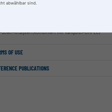
ht abwählbar sind.
THODS & EXPERTISE FOR RESEARCH INFRASTRUCTUR
teom-Profiling (kombiniert mit nano-Fluss UHPLC)
idomics-Analysen (kombiniert mit Vanquish-UHPLC)
abolomics-Analysen (kombiniert mit Vanquish-UHPLC)
-down-Analysen (kombiniert mit Vanquish-UHPLC)
RMS OF USE
FERENCE PUBLICATIONS