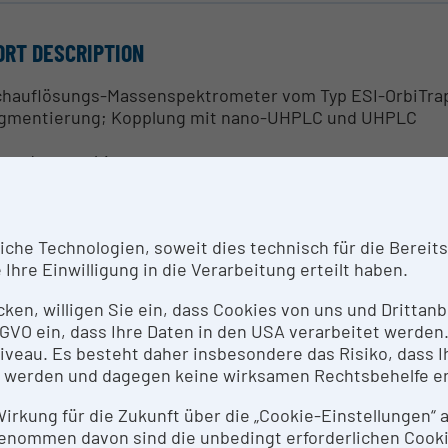
ORT DESCRIPTION
hauflösungs-Massenspektrometer vom Typ ESI-OrbiTrap 
gmentierung; Kopplung mit nano-UHPLC und UHPLC
endungsgebiete:
besondere Analytik/Sequenzierung von Peptiden für Iden
NTACT PERSON
he Technologien, soweit dies technisch für die Bereitste
Ihre Einwilligung in die Verarbeitung erteilt haben.
 Ronald A. Glabonjat
icken, willigen Sie ein, dass Cookies von uns und Dritta
 DSGVO ein, dass Ihre Daten in den USA verarbeitet werde
SEARCH SERVICES
eau. Es besteht daher insbesondere das Risiko, dass Ih
 werden und dagegen keine wirksamen Rechtsbehelfe e
zeit werden keine Research Services für diese Forschun
peration setzen Sie sich bitte mit Christopher Gerner (
c
 Wirkung für die Zukunft über die „Cookie-Einstellungen“
enommen davon sind die unbedingt erforderlichen Cook