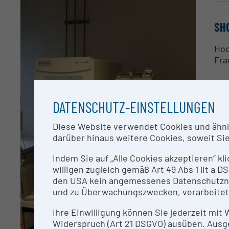
SH
Hoc
Fra
Anw
Ins
DATENSCHUTZ-EINSTELLUNGEN
CO
Diese Website verwendet Cookies und ähnlic
darüber hinaus weitere Cookies, soweit Sie 
Dr.
Indem Sie auf „Alle Cookies akzeptieren“ kl
willigen zugleich gemäß Art 49 Abs 1 lit a
RE
den USA kein angemessenes Datenschutzniv
und zu Überwachungszwecken, verarbeitet
Der
Koo
Ihre Einwilligung können Sie jederzeit mit
Widerspruch (Art 21 DSGVO) ausüben. Ausg