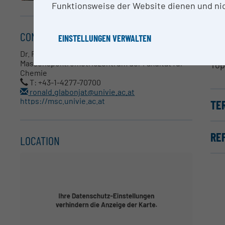
Funktionsweise der Website dienen und nic
ME
Pro
CONTACT
EINSTELLUNGEN VERWALTEN
Lip
Met
Dr. Ronald A. Glabonjat
Massenspektrometriezentrum der Fakultät für
Top
Chemie
T: +43-1-4277-70700
ronald.glabonjat@univie.ac.at
https://msc.univie.ac.at
TE
RE
LOCATION