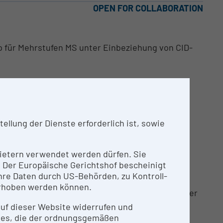
OPEN FOR COLLABORATION
für Mehrstufen MS unter Einbeziehung von CID-
tifizierung von Proteinen
llung der Dienste erforderlich ist, sowie
nbietern verwendet werden dürfen. Sie
n. Der Europäische Gerichtshof bescheinigt
re Daten durch US-Behörden, zu Kontroll-
rhoben werden können.
gsinfrastruktur angeboten. Bei Interesse an einer
hristopher.gerner@univie.ac.at
) in Verbindung.
 auf dieser Website widerrufen und
ies, die der ordnungsgemäßen