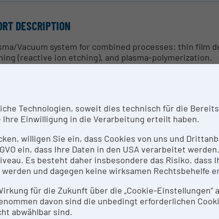
ORT DESCRIPTION
sma/Vacuum system for combined processes: thin film dep
hing (reactive ion etching), and plasma-polymerization.
NTACT PERSON
oz.- Prof. Dr. Wolfgang Hilber
he Technologien, soweit dies technisch für die Bereitste
Ihre Einwilligung in die Verarbeitung erteilt haben.
SEARCH SERVICES
icken, willigen Sie ein, dass Cookies von uns und Dritta
 DSGVO ein, dass Ihre Daten in den USA verarbeitet werde
n film technology, thick film technology, functional mater
eau. Es besteht daher insbesondere das Risiko, dass Ih
 werden und dagegen keine wirksamen Rechtsbehelfe e
THODS & EXPERTISE FOR RESEARCH INFRASTRUCTUR
 Wirkung für die Zukunft über die „Cookie-Einstellungen“
enommen davon sind die unbedingt erforderlichen Cook
lization of miniaturized sensors and actuators based on 
ht abwählbar sind.