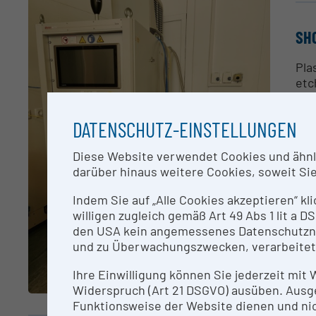
SH
Pla
etc
CO
DATENSCHUTZ-EINSTELLUNGEN
Ass
Diese Website verwendet Cookies und ähnlic
darüber hinaus weitere Cookies, soweit Sie 
RE
Indem Sie auf „Alle Cookies akzeptieren“ kl
willigen zugleich gemäß Art 49 Abs 1 lit a
thi
den USA kein angemessenes Datenschutzniv
und zu Überwachungszwecken, verarbeitet
ME
Ihre Einwilligung können Sie jederzeit mit
Widerspruch (Art 21 DSGVO) ausüben. Ausg
Rea
Funktionsweise der Website dienen und nic