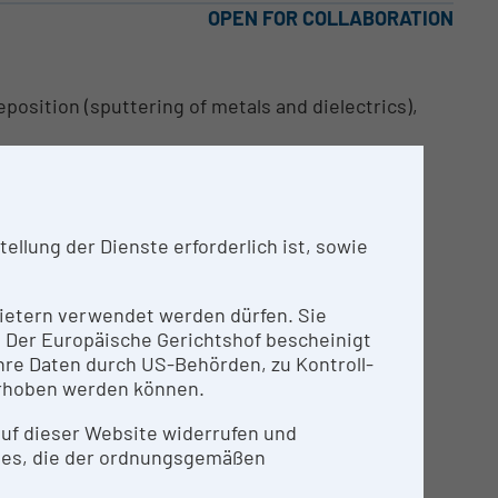
OPEN FOR COLLABORATION
osition (sputtering of metals and dielectrics),
llung der Dienste erforderlich ist, sowie
nbietern verwendet werden dürfen. Sie
n. Der Europäische Gerichtshof bescheinigt
ials, sensors and actuators
re Daten durch US-Behörden, zu Kontroll-
rhoben werden können.
E
 auf dieser Website widerrufen und
ies, die der ordnungsgemäßen
thin film technology.