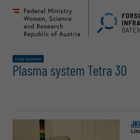
Zum
Zur
Seiteninhalt
Hauptnavigation
(
(
Accesskey
Accesskey
1)
2)
Large equipment
Plasma system Tetra 30
JKU
Lin