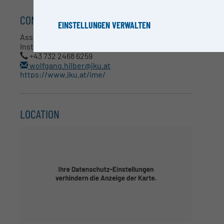
CONTACT
EINSTELLUNGEN VERWALTEN
TE
Assoz.- Prof. Dr. Wolfgang Hilber
Institut für Mikroelektronik und Mikrosensorik
+43 732 2468 6259
wolfgang.hilber@jku.at
https://www.jku.at/ime/
LOCATION