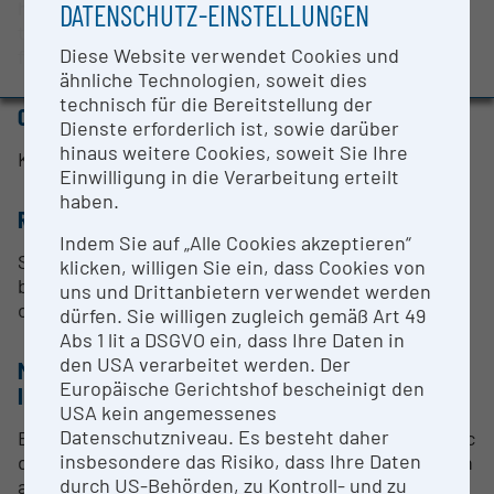
harvesting on small plots. It offers advanced
DATENSCHUTZ-EINSTELLUNGEN
Evaluation Study 2022
technology and robust performance, making it ideal
Awards and press releases
Diese Website verwendet Cookies und
for research and seed production.
ähnliche Technologien, soweit dies
technisch für die Bereitstellung der
CONTACT PERSON
Dienste erforderlich ist, sowie darüber
hinaus weitere Cookies, soweit Sie Ihre
KENNY PAUL
Einwilligung in die Verarbeitung erteilt
haben.
RESEARCH SERVICES
Indem Sie auf „Alle Cookies akzeptieren“
Scientific cooperation is possible. Interested plant
klicken, willigen Sie ein, dass Cookies von
breeders, researchers and/or institutions, kindly
uns und Drittanbietern verwendet werden
contact Kenny Paul for further information
dürfen. Sie willigen zugleich gemäß Art 49
Abs 1 lit a DSGVO ein, dass Ihre Daten in
den USA verarbeitet werden. Der
METHODS & EXPERTISE FOR RESEARCH
Europäische Gerichtshof bescheinigt den
INFRASTRUCTURE
USA kein angemessenes
Datenschutzniveau. Es besteht daher
BOKU plot combine harvester features a hydrostatic
insbesondere das Risiko, dass Ihre Daten
drive with speeds ranging from 0 to 25 km/h, and an
durch US-Behörden, zu Kontroll- und zu
adjustable steering column for optimal operator