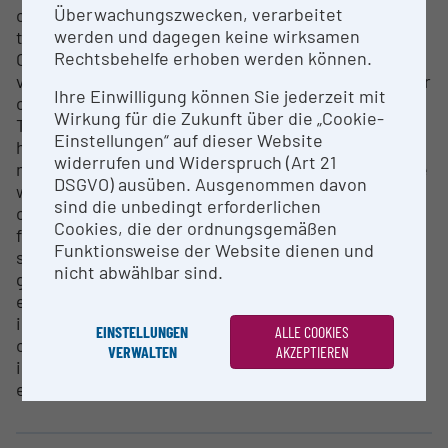
Überwachungszwecken, verarbeitet
comfort. The multi-function lever integrated into
werden und dagegen keine wirksamen
the armrest enhances control, while the powerful
Rechtsbehelfe erhoben werden können.
OptiFlow threshing system, with a continuously
variable drum speed (240-1680 rpm) and an indicator
Ihre Einwilligung können Sie jederzeit mit
on the control panel, ensures effective threshing.
Wirkung für die Zukunft über die „Cookie-
The hydraulic rear axle steering and central
Einstellungen“ auf dieser Website
hydraulic concave adjustment provide excellent
widerrufen und Widerspruch (Art 21
manoeuvrability and adaptability. The machine large
DSGVO) ausüben. Ausgenommen davon
wrap angle facilitates high grain separation,
sind die unbedingt erforderlichen
complemented by single and double sieves for
Cookies, die der ordnungsgemäßen
flexibility. The non-mixing pneumatic grain feed
Funktionsweise der Website dienen und
system and pneumatic cutter bar blow-out maintain
nicht abwählbar sind.
grain purity, and the threshing box conveyor
ensures efficient crop transport. Additionally, the
infinitely variable axial cleaning fan optimizes
EINSTELLUNGEN
ALLE COOKIES
cleaning performance. Essential accessories
VERWALTEN
AKZEPTIEREN
include a fire extinguisher, spare knives, and tools,
ensuring readiness for various operational needs.