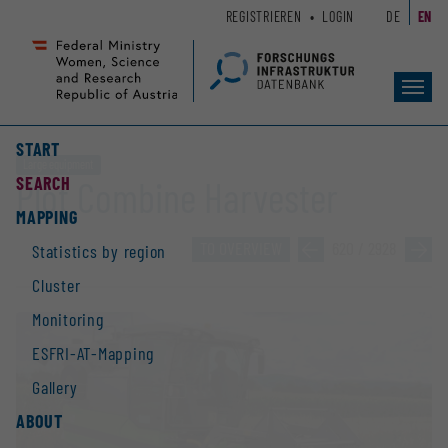
Zum
Zur
REGISTRIEREN
LOGIN
DE
EN
Seiteninhalt
Hauptnavigation
(
(
Accesskey
Accesskey
Toggl
1)
2)
navig
START
Large equipment
SEARCH
Plot Combine Harvester
MAPPING
TO OVERVIEW
»
620 / 2928
»
Statistics by region
Cluster
Monitoring
ESFRI-AT-Mapping
Gallery
ABOUT