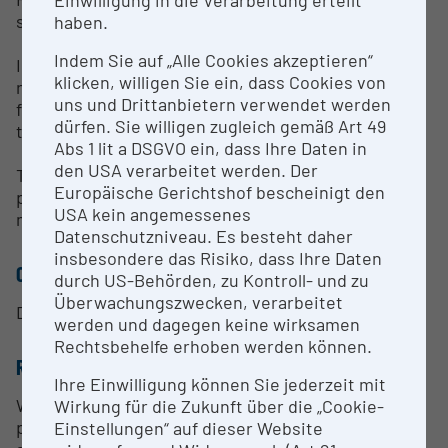
Einwilligung in die Verarbeitung erteilt
sensitivity for measurements.
haben.
Indem Sie auf „Alle Cookies akzeptieren“
In addition to the Orbitrap-Astral, the QE Plus high-
klicken, willigen Sie ein, dass Cookies von
resolution instrument is also coupled with a Nano-
uns und Drittanbietern verwendet werden
flow liquid chromatography system, forming part of
dürfen. Sie willigen zugleich gemäß Art 49
this mass spectrometry infrastructure.
Abs 1 lit a DSGVO ein, dass Ihre Daten in
den USA verarbeitet werden. Der
The main focus of this facility is protein and
Europäische Gerichtshof bescheinigt den
proteomic measurements using high-resolution
USA kein angemessenes
mass spectrometry methods.
Datenschutzniveau. Es besteht daher
insbesondere das Risiko, dass Ihre Daten
CONTACT PERSON
durch US-Behörden, zu Kontroll- und zu
Überwachungszwecken, verarbeitet
Dr Dr Leila Afjehi, Leiterin (Head)
werden und dagegen keine wirksamen
Rechtsbehelfe erhoben werden können.
RESEARCH SERVICES
Ihre Einwilligung können Sie jederzeit mit
We cover a broad range of methodologies for
Wirkung für die Zukunft über die „Cookie-
proteomics and protein mass spectrometry. These
Einstellungen“ auf dieser Website