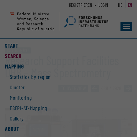
Zum
Zur
REGISTRIEREN
LOGIN
DE
EN
Seiteninhalt
Hauptnavigation
(
(
Accesskey
Accesskey
Toggl
1)
2)
navig
START
Core facility (CF)
SEARCH
Research Support Facilities
MAPPING
UBB – Mass Spectrometry
Statistics by region
Cluster
TO OVERVIEW
»
488 / 2928
»
Monitoring
ESFRI-AT-Mapping
Gallery
ABOUT