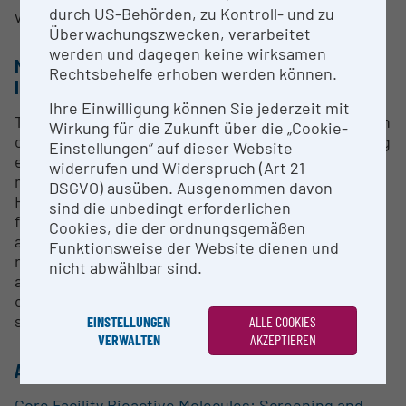
durch US-Behörden, zu Kontroll- und zu
via CF BMoSA
Überwachungszwecken, verarbeitet
werden und dagegen keine wirksamen
METHODS & EXPERTISE FOR RESEARCH
Rechtsbehelfe erhoben werden können.
INFRASTRUCTURE
Ihre Einwilligung können Sie jederzeit mit
The 6500+ QQQ can be coupled to an UHPLC or an ion
Wirkung für die Zukunft über die „Cookie-
chromatography system. Analytes are charged using
Einstellungen“ auf dieser Website
electrospray ionisation. The system is one of the
widerrufen und Widerspruch (Art 21
most sensitive MS/MS systems currently available.
DSGVO) ausüben. Ausgenommen davon
High selectivity and sensitivity is ensured by
sind die unbedingt erforderlichen
fragmenting precursor ions followed by separation
Cookies, die der ordnungsgemäßen
and detection of daughter ions. The selected
Funktionsweise der Website dienen und
reaction monitoring mode is widely used for
nicht abwählbar sind.
accurate quantification of organic molecules in
complex matrices such as food or environmental
samples.
EINSTELLUNGEN
ALLE COOKIES
VERWALTEN
AKZEPTIEREN
ALLOCATION TO RESEARCH INFRASTRUCTURE
Core Facility Bioactive Molecules: Screening and