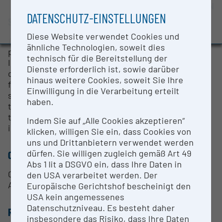
Evaluation Study 2022
OPEN FOR COLLABORATION
DATENSCHUTZ-EINSTELLUNGEN
SHORT DESCRIPTION
Awards and press releases
Diese Website verwendet Cookies und
An Agilent 1290 UHPLC system (using reversed
ähnliche Technologien, soweit dies
phase or HILIC columns) or a Thermo/Dionex
technisch für die Bereitstellung der
Integrion HPIC system (using anion exchange
Dienste erforderlich ist, sowie darüber
columns) can be used for separation of analytes
hinaus weitere Cookies, soweit Sie Ihre
from the matrix. The instrument allows fast polarity
Einwilligung in die Verarbeitung erteilt
switching and (analyte dependent) sensitivity down
haben.
to the the sub-ppb range. Fast SRM scan rates in
the ms-range allow hundreds of analytes to be
Indem Sie auf „Alle Cookies akzeptieren“
included into single chromatographic runs.
klicken, willigen Sie ein, dass Cookies von
uns und Drittanbietern verwendet werden
dürfen. Sie willigen zugleich gemäß Art 49
CONTACT PERSON
Abs 1 lit a DSGVO ein, dass Ihre Daten in
Core Facility Bioactive Molecules Screening &
den USA verarbeitet werden. Der
Analysis
Europäische Gerichtshof bescheinigt den
USA kein angemessenes
Datenschutzniveau. Es besteht daher
RESEARCH SERVICES
insbesondere das Risiko, dass Ihre Daten