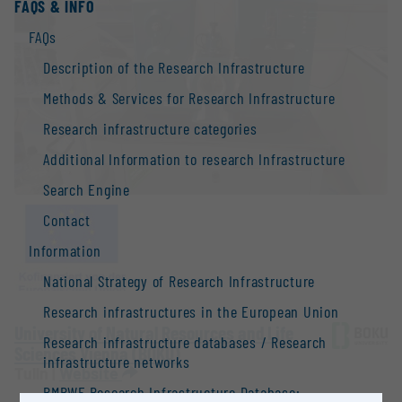
FAQS & INFO
FAQs
Description of the Research Infrastructure
Methods & Services for Research Infrastructure
Research infrastructure categories
Additional Information to research Infrastructure
Search Engine
Contact
Information
National Strategy of Research Infrastructure
Research infrastructures in the European Union
University of Natural Resources and Life
Research infrastructure databases / Research
Sciences Vienna (BOKU)
infrastructure networks
Tulln |
Website
BMBWF Research Infrastructure Database: