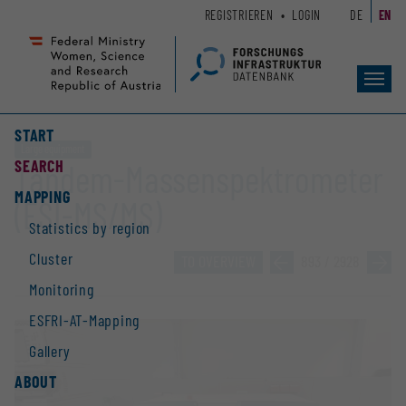
Zum
Zur
REGISTRIEREN
LOGIN
DE
EN
Seiteninhalt
Hauptnavigation
(
(
Accesskey
Accesskey
Toggl
1)
2)
navig
START
Large equipment
SEARCH
Tandem-Massenspektrometer
MAPPING
(ESI-MS/MS)
Statistics by region
Cluster
TO OVERVIEW
»
893 / 2928
»
Monitoring
ESFRI-AT-Mapping
Gallery
ABOUT