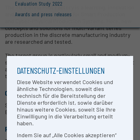
Evaluation Study 2022
The TU Vienna Pilot Factory is a learning, innovation
and demonstration factory for Smart Production
Awards and press releases
and Cyber-Physical Production Systems. Here, new
concepts and solutions for multi-variant series
production in the discrete manufacturing industry
are researched and tested.
The target group is particularly small and medium-
sized enterprises. Their needs and fields of interest
DATENSCHUTZ-EINSTELLUNGEN
are surveyed by the participating institutes within
the framework of cooperation contacts.
Diese Website verwendet Cookies und
ähnliche Technologien, soweit dies
CONTACT PERSON
technisch für die Bereitstellung der
Dienste erforderlich ist, sowie darüber
Senior Scientist Dipl.-Chem. Dr.rer.nat. Claudia
hinaus weitere Cookies, soweit Sie Ihre
Elisabeth Schickling
Einwilligung in die Verarbeitung erteilt
haben.
RESEARCH SERVICES
Indem Sie auf „Alle Cookies akzeptieren“