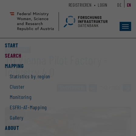
Zum
Zur
REGISTRIEREN
LOGIN
DE
EN
Seiteninhalt
Hauptnavigation
(
(
Accesskey
Accesskey
Toggl
1)
2)
navig
START
Core facility (CF)
SEARCH
TU Vienna Pilot Factory -
MAPPING
Industry 4.0
Statistics by region
Cluster
TO OVERVIEW
»
1042 / 2928
»
Monitoring
ESFRI-AT-Mapping
Gallery
ABOUT