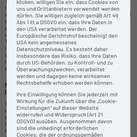
The main areas of the TU Wien Pilot Factory
klicken, willigen Sie ein, dass Cookies von
Industry 4.0 focuses on the discrete, multi-variant
uns und Drittanbietern verwendet werden
series production up to the production in very small
dürfen. Sie willigen zugleich gemäß Art 49
quantities (lot size 1, “high-mix and low-volume”). All
Abs 1 lit a DSGVO ein, dass Ihre Daten in
aspects of product creation from design to
den USA verarbeitet werden. Der
assembly are included in an integrative approach.
Europäische Gerichtshof bescheinigt den
The topics that are addressed both in research and
USA kein angemessenes
in training, in the context of demonstration
Datenschutzniveau. Es besteht daher
scenarios, are dedicated to current issues from the
insbesondere das Risiko, dass Ihre Daten
industry and are intended to represent possible
durch US-Behörden, zu Kontroll- und zu
solutions.
Überwachungszwecken, verarbeitet
werden und dagegen keine wirksamen
Rechtsbehelfe erhoben werden können.
METHODS & EXPERTISE FOR RESEARCH
INFRASTRUCTURE
Ihre Einwilligung können Sie jederzeit mit
Wirkung für die Zukunft über die „Cookie-
This infrastructure, offers small and medium-sized
Einstellungen“ auf dieser Website
companies particular low-threshold access to the
widerrufen und Widerspruch (Art 21
topics of Industry 4.0. In addition to a wide range of
DSGVO) ausüben. Ausgenommen davon
training courses in the academic field and for
sind die unbedingt erforderlichen
lifelong learning on the job, the infrastructure is
Cookies, die der ordnungsgemäßen