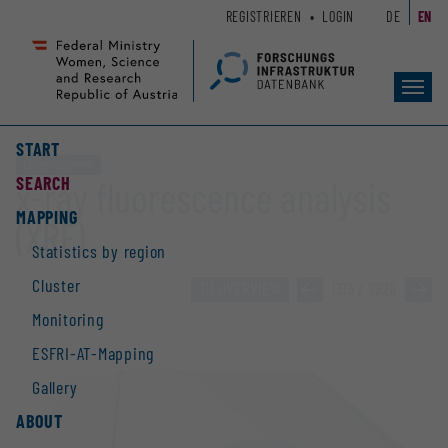
Zum
Zur
REGISTRIEREN
LOGIN
DE
EN
Seiteninhalt
Hauptnavigation
(
(
Accesskey
Accesskey
Toggl
1)
2)
navig
START
Large equipment
SEARCH
x-ray fluorescence analysis
MAPPING
(XRF)
Statistics by region
Cluster
TO OVERVIEW
»
1313 / 2928
»
Monitoring
ESFRI-AT-Mapping
Gallery
ABOUT