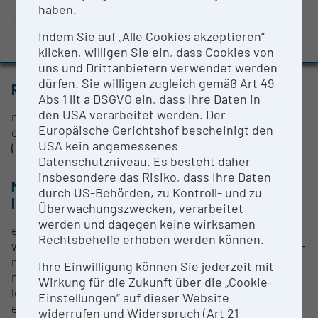
Evaluation Study 2022
haben.
CONTACT PERSON
Awards and press releases
Indem Sie auf „Alle Cookies akzeptieren“
Ing. Rainer Franz
klicken, willigen Sie ein, dass Cookies von
uns und Drittanbietern verwendet werden
dürfen. Sie willigen zugleich gemäß Art 49
RESEARCH SERVICES
Abs 1 lit a DSGVO ein, dass Ihre Daten in
den USA verarbeitet werden. Der
realisation of R&D services in the framework of
Europäische Gerichtshof bescheinigt den
customer orders or long-term cooperation in
USA kein angemessenes
(inter-)national research projects
Datenschutzniveau. Es besteht daher
insbesondere das Risiko, dass Ihre Daten
METHODS & EXPERTISE FOR RESEARCH
durch US-Behörden, zu Kontroll- und zu
INFRASTRUCTURE
Überwachungszwecken, verarbeitet
werden und dagegen keine wirksamen
elemental analysis for determination of additives,
Rechtsbehelfe erhoben werden können.
wear and contaminations; a sample is exposed to X-
rays and electrons are ejected/excited; the energy
Ihre Einwilligung können Sie jederzeit mit
released by electrons dropping into lower energy
Wirkung für die Zukunft über die „Cookie-
levels is specific for each element; all chemical
Einstellungen“ auf dieser Website
elements except halogens, inert gases, hydrogen,
widerrufen und Widerspruch (Art 21