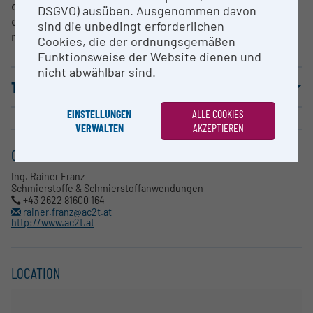
oxygen, nitrogen, carbon and light metals;
DSGVO) ausüben. Ausgenommen davon
qualitative and quantitative analysis in the range of
sind die unbedingt erforderlichen
mg/kg to 100 g/kg
Cookies, die der ordnungsgemäßen
Funktionsweise der Website dienen und
nicht abwählbar sind.
TERMS OF USE
EINSTELLUNGEN
ALLE COOKIES
VERWALTEN
AKZEPTIEREN
CONTACT
Ing. Rainer Franz
Schmierstoffe & Schmierstoffanwendungen
+43 2622 81600 164
rainer.franz@ac2t.at
http://www.ac2t.at
LOCATION