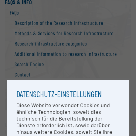
FAQS & INFO
FAQs
Description of the Research Infrastructure
Methods & Services for Research Infrastructure
Research infrastructure categories
Additional Information to research Infrastructure
Search Engine
Contact
Information
DATENSCHUTZ-EINSTELLUNGEN
National Strategy of Research Infrastructure
Diese Website verwendet Cookies und
Research infrastructures in the European Union
ähnliche Technologien, soweit dies
Research infrastructure databases / Research
technisch für die Bereitstellung der
infrastructure networks
University of Innsbruck
Dienste erforderlich ist, sowie darüber
Innsbruck |
Website
hinaus weitere Cookies, soweit Sie Ihre
BMBWF Research Infrastructure Database: