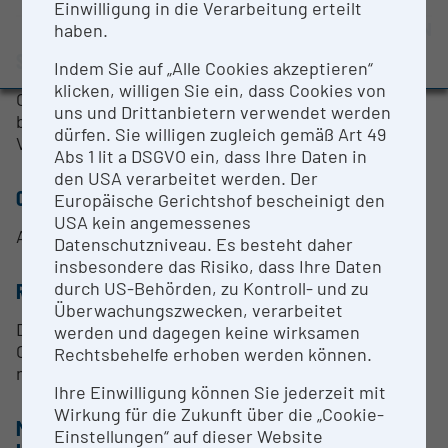
Einwilligung in die Verarbeitung erteilt
Evaluation Study 2022
OPEN FOR COLLABORATION
haben.
Awards and press releases
SHORT DESCRIPTION
Indem Sie auf „Alle Cookies akzeptieren“
klicken, willigen Sie ein, dass Cookies von
Optisches Messsystem mit dem die Verformungen
uns und Drittanbietern verwendet werden
bzw. Dehnungen auf Oberflächen von
dürfen. Sie willigen zugleich gemäß Art 49
Versuchskörpern ermittelt werden können.
Abs 1 lit a DSGVO ein, dass Ihre Daten in
den USA verarbeitet werden. Der
CONTACT PERSON
Europäische Gerichtshof bescheinigt den
USA kein angemessenes
Andreas Andreatta
Datenschutzniveau. Es besteht daher
insbesondere das Risiko, dass Ihre Daten
durch US-Behörden, zu Kontroll- und zu
RESEARCH SERVICES
Überwachungszwecken, verarbeitet
Die Forschungsinfrastruktur ist "Open for
werden und dagegen keine wirksamen
Collaboration". Kommerzielle Kooperationen sind
Rechtsbehelfe erhoben werden können.
nicht möglich.
Ihre Einwilligung können Sie jederzeit mit
Wirkung für die Zukunft über die „Cookie-
METHODS & EXPERTISE FOR RESEARCH
Einstellungen“ auf dieser Website