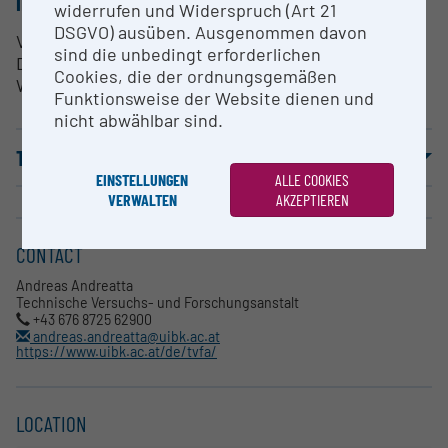
INFRASTRUCTURE
widerrufen und Widerspruch (Art 21
DSGVO) ausüben. Ausgenommen davon
Verformungen
sind die unbedingt erforderlichen
Dehnungen
Cookies, die der ordnungsgemäßen
Wegmessungen
Funktionsweise der Website dienen und
nicht abwählbar sind.
TERMS OF USE
EINSTELLUNGEN
ALLE COOKIES
VERWALTEN
AKZEPTIEREN
CONTACT
Andreas Andreatta
Technische Versuchs- und Forschungsanstalt
+43 676 8725 62900
andreas.andreatta@uibk.ac.at
https://www.uibk.ac.at/de/tvfa/
LOCATION