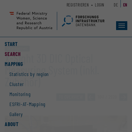
Zum
Zur
REGISTRIEREN
LOGIN
DE
EN
Seiteninhalt
Hauptnavigation
(
(
Accesskey
Accesskey
Toggl
1)
2)
navig
START
Large equipment
SEARCH
X-Sight 3D DIC Optical
MAPPING
Measuring System (inkl.
Statistics by region
Zubehör)
Cluster
Monitoring
TO OVERVIEW
»
1641 / 2928
»
ESFRI-AT-Mapping
Gallery
ABOUT