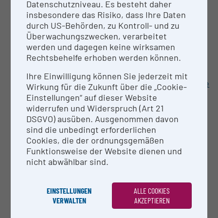
Datenschutzniveau. Es besteht daher
X-Ray Diffractometer
insbesondere das Risiko, dass Ihre Daten
Physical Vapor Deposition of metals and
durch US-Behörden, zu Kontroll- und zu
semiconductors
Überwachungszwecken, verarbeitet
Atomic Layer Deposition System Savannah 100
werden und dagegen keine wirksamen
Magneto-cryostat
Rechtsbehelfe erhoben werden können.
Ti-Sa pulsed laser
Double Spectrometer
Ihre Einwilligung können Sie jederzeit mit
Electron-beam lithography system: Raith eLine
Wirkung für die Zukunft über die „Cookie-
plus
Einstellungen“ auf dieser Website
III-V Molekularstrahlepitaxie-Anlage
widerrufen und Widerspruch (Art 21
Cleanroom in the LIT Open Innovation Center
DSGVO) ausüben. Ausgenommen davon
Lithography Mask Aligner
sind die unbedingt erforderlichen
Trockenätzanlage mit induktiv gekoppeltem
Cookies, die der ordnungsgemäßen
Plasma
Funktionsweise der Website dienen und
Gerät für maskenlose Photolithographie
nicht abwählbar sind.
Single photon detection systems
Closed-cycle cryostat with optical access
Optical Wavelength Meter
EINSTELLUNGEN
ALLE COOKIES
VERWALTEN
AKZEPTIEREN
Spectrometer and Peltier-cooled CCD for VIS
and NIR spectral range