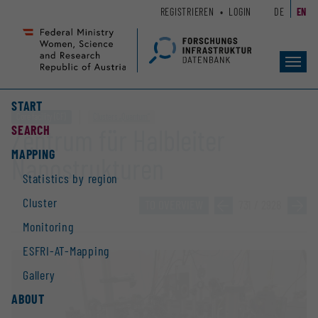
Zum
Zur
REGISTRIEREN
LOGIN
DE
EN
Seiteninhalt
Hauptnavigation
(
(
Accesskey
Accesskey
Toggl
1)
2)
navig
START
Core facility (CF)
Clusters „Quantum“
SEARCH
Zentrum für Halbleiter
MAPPING
Nanostrukturen
Statistics by region
Cluster
TO OVERVIEW
»
731 / 2928
»
Monitoring
ESFRI-AT-Mapping
Gallery
ABOUT