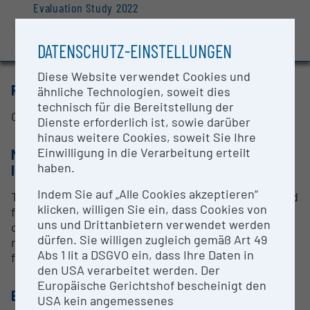
Evaluation Study 2022
CONTACT PERSON
Awards and press releases
DATENSCHUTZ-EINSTELLUNGEN
Univ.-Prof. Dr. Armando Rastelli
Diese Website verwendet Cookies und
RESEARCH SERVICES
ähnliche Technologien, soweit dies
technisch für die Bereitstellung der
Center for Nanoscale Semiconductors
Dienste erforderlich ist, sowie darüber
hinaus weitere Cookies, soweit Sie Ihre
Einwilligung in die Verarbeitung erteilt
METHODS & EXPERTISE FOR RESEARCH
haben.
INFRASTRUCTURE
Indem Sie auf „Alle Cookies akzeptieren“
The center includes two optical labs, which are used
klicken, willigen Sie ein, dass Cookies von
for microphotoluminescence spectroscopy and
uns und Drittanbietern verwendet werden
quantum optics, as well as instruments for the
dürfen. Sie willigen zugleich gemäß Art 49
measurement of the thermal conductivity of thin
Abs 1 lit a DSGVO ein, dass Ihre Daten in
films.
den USA verarbeitet werden. Der
Europäische Gerichtshof bescheinigt den
EQUIPMENT
USA kein angemessenes