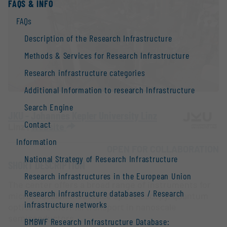
FAQS & INFO
FAQs
Description of the Research Infrastructure
Methods & Services for Research Infrastructure
Research infrastructure categories
Additional Information to research Infrastructure
Search Engine
JKU - Johannes Kepler University Linz
Contact
Linz |
Website
Information
OPEN FOR COLLABORATION
National Strategy of Research Infrastructure
SHORT DESCRIPTION
Research infrastructures in the European Union
The center offers a broad range of instruments for
Research infrastructure databases / Research
microphotoluminescence spectroscopy, quantum
infrastructure networks
optics and thermal transport in nanoscale
semiconductors.
BMBWF Research Infrastructure Database: