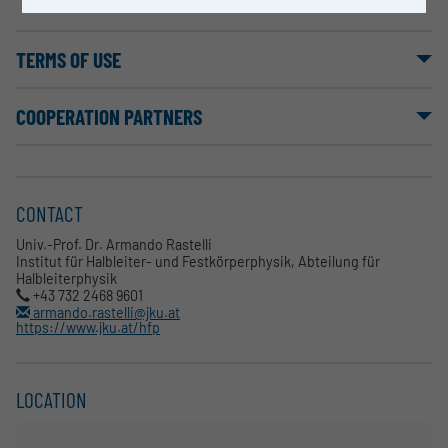
TERMS OF USE
COOPERATION PARTNERS
CONTACT
Univ.-Prof. Dr. Armando Rastelli
Institut für Halbleiter- und Festkörperphysik, Abteilung für
Halbleiterphysik
+43 732 2468 9601
armando.rastelli@jku.at
https://www.jku.at/hfp
LOCATION