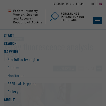
Zum
Zur
REGISTRIEREN
LOGIN
DE
EN
Seiteninhalt
Hauptnavigation
(
(
Accesskey
Accesskey
Toggl
1)
2)
navig
START
Large equipment
SEARCH
X-ray fluorescence analysis
MAPPING
(XRF)
Statistics by region
Cluster
TO OVERVIEW
«
1 / 43
»
Monitoring
ESFRI-AT-Mapping
Gallery
ABOUT