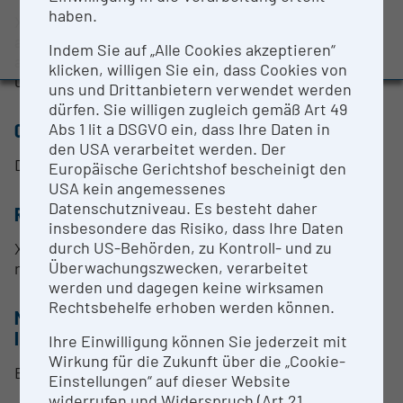
Evaluation Study 2022
haben.
X-ray fluorescence is used to perform elemental
Awards and press releases
analysis on samples in a non-invasive way. The
Indem Sie auf „Alle Cookies akzeptieren“
analysis is carried out by well trained personnel
klicken, willigen Sie ein, dass Cookies von
using accredited methods.
uns und Drittanbietern verwendet werden
dürfen. Sie willigen zugleich gemäß Art 49
Abs 1 lit a DSGVO ein, dass Ihre Daten in
CONTACT PERSON
den USA verarbeitet werden. Der
Dr. Katja Fröhlich
Europäische Gerichtshof bescheinigt den
USA kein angemessenes
Datenschutzniveau. Es besteht daher
RESEARCH SERVICES
insbesondere das Risiko, dass Ihre Daten
durch US-Behörden, zu Kontroll- und zu
XRF measurements and data analysis including
Überwachungszwecken, verarbeitet
reporting
werden und dagegen keine wirksamen
Rechtsbehelfe erhoben werden können.
METHODS & EXPERTISE FOR RESEARCH
INFRASTRUCTURE
Ihre Einwilligung können Sie jederzeit mit
Wirkung für die Zukunft über die „Cookie-
Elemental analysis
Einstellungen“ auf dieser Website
widerrufen und Widerspruch (Art 21