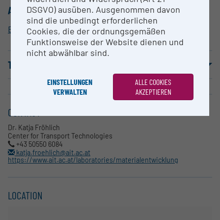
DSGVO) ausüben. Ausgenommen davon
ALLOCATION TO RESEARCH INFRASTRUCTURE
sind die unbedingt erforderlichen
Battery Materials Laboratory
Cookies, die der ordnungsgemäßen
Funktionsweise der Website dienen und
nicht abwählbar sind.
TERMS OF USE
EINSTELLUNGEN
ALLE COOKIES
VERWALTEN
AKZEPTIEREN
CONTACT
Dr. Katja Fröhlich
Center for Transport Technologies
+43 50550 6084
katja.froehlich@ait.ac.at
https://www.ait.ac.at/laboratories/materialentwicklung
LOCATION