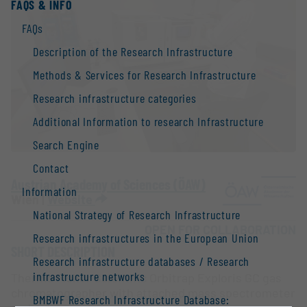
FAQS & INFO
FAQs
Description of the Research Infrastructure
Methods & Services for Research Infrastructure
Research infrastructure categories
Additional Information to research Infrastructure
Search Engine
Contact
Austrian Academy of Sciences (ÖAW)
Information
Wien |
Website
National Strategy of Research Infrastructure
OPEN FOR COLLABORATION
Research infrastructures in the European Union
SHORT DESCRIPTION
Research infrastructure databases / Research
infrastructure networks
Thermo Fisher Scientific Orbitrap Exploris GC gas
chromatographer with attached mass spectrometer
BMBWF Research Infrastructure Database: