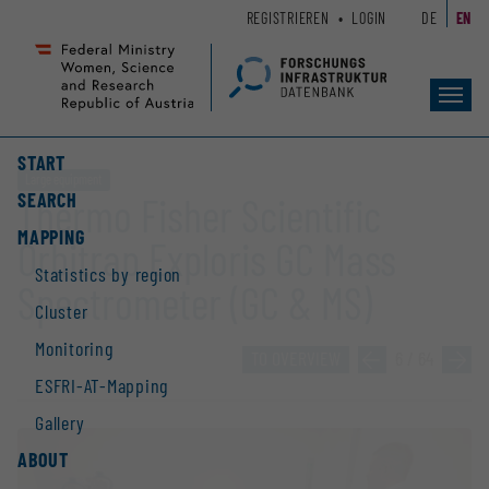
Zum
Zur
REGISTRIEREN
LOGIN
DE
EN
Seiteninhalt
Hauptnavigation
(
(
Accesskey
Accesskey
Toggl
1)
2)
navig
START
Large equipment
SEARCH
Thermo Fisher Scientific
MAPPING
Orbitrap Exploris GC Mass
Statistics by region
Spectrometer (GC & MS)
Cluster
Monitoring
TO OVERVIEW
»
6 / 64
»
ESFRI-AT-Mapping
Gallery
ABOUT