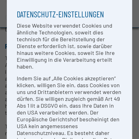
and autosampler
Evaluation Study 2022
DATENSCHUTZ-EINSTELLUNGEN
Awards and press releases
CONTACT PERSON
Diese Website verwendet Cookies und
Dimitra Kourtidou MSc, Ph.D.
ähnliche Technologien, soweit dies
technisch für die Bereitstellung der
RESEARCH SERVICES
Dienste erforderlich ist, sowie darüber
hinaus weitere Cookies, soweit Sie Ihre
The Archaeological Sciences unit of the Austrian
Einwilligung in die Verarbeitung erteilt
Archaeological Institute is dedicated to the
haben.
interdisciplinary analysis of archaeological artifacts
Indem Sie auf „Alle Cookies akzeptieren“
and ecofacts. In-house expertise includes lithics
klicken, willigen Sie ein, dass Cookies von
and marble research, ceramic/clay/mortar and color
uns und Drittanbietern verwendet werden
archaeometry, archaeogeochemistry as well as
dürfen. Sie willigen zugleich gemäß Art 49
archaeoichthyology, archaeothanatology and
Abs 1 lit a DSGVO ein, dass Ihre Daten in
histotaphonomy, archaeobotany and expertise in
den USA verarbeitet werden. Der
the field of food archaeology.
Europäische Gerichtshof bescheinigt den
USA kein angemessenes
The GC-MS system is used to detect and classify
Datenschutzniveau. Es besteht daher
mainly organic molecules preserved on and in