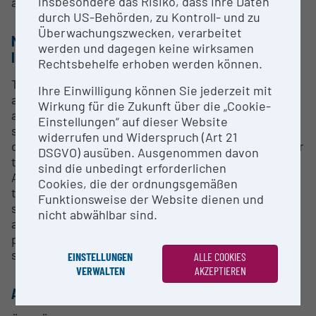
insbesondere das Risiko, dass Ihre Daten
archaeological artifacts and ecofacts.
durch US-Behörden, zu Kontroll- und zu
Überwachungszwecken, verarbeitet
METHODS & EXPERTISE FOR RESEARCH
werden und dagegen keine wirksamen
INFRASTRUCTURE
Rechtsbehelfe erhoben werden können.
The device is used at the OeAI primarily for the
Ihre Einwilligung können Sie jederzeit mit
analysis of organic residues (ORA) from
Wirkung für die Zukunft über die „Cookie-
archaeological artefacts, with a focus on lipophilic
Einstellungen“ auf dieser Website
substances. This concerns, for example, the
widerrufen und Widerspruch (Art 21
detection of specific fatty acids in ceramics in order
DSGVO) ausüben. Ausgenommen davon
to determine the types of use of cooking ceramics.
sind die unbedingt erforderlichen
A large number of marker substances can be used
Cookies, die der ordnungsgemäßen
to answer specific questions in other contexts,
Funktionsweise der Website dienen und
such as the use of waxes, resins and other
nicht abwählbar sind.
adhesives, the characterisation of wine and olive
presses via soil samples, the chemical detection of
specific cultivated plants, etc.
EINSTELLUNGEN
ALLE COOKIES
VERWALTEN
AKZEPTIEREN
ALLOCATION TO RESEARCH INFRASTRUCTURE