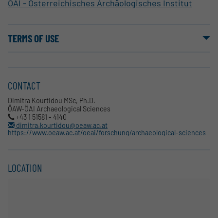
ÖAI - Österreichisches Archäologisches Institut
TERMS OF USE
CONTACT
Dimitra Kourtidou MSc, Ph.D.
ÖAW-ÖAI Archaeological Sciences
+43 1 51581 - 4140
dimitra.kourtidou@oeaw.ac.at
https://www.oeaw.ac.at/oeai/forschung/archaeological-sciences
LOCATION