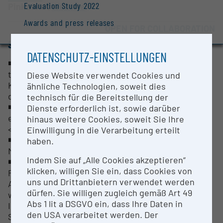
Evaluation Study 2022
Pinkafeld |
Website
Awards and press releases
OPEN FOR COLLABORATION
SHORT DESCRIPTION
DATENSCHUTZ-EINSTELLUNGEN
◾Interaktiver Teststand für elektrisch und
thermisch angetriebene Wärmepumpen und
Diese Website verwendet Cookies und
Kältemaschinen zur realitätsnahen Abbildung
ähnliche Technologien, soweit dies
dynamischer Effekte unter Laborbedingungen
technisch für die Bereitstellung der
◾für Wasser/Wasser oder Sole/Wasser Anlagen mit
Dienste erforderlich ist, sowie darüber
einer Kondensatorleistung <20 kW (bzw. Stufe 2
hinaus weitere Cookies, soweit Sie Ihre
<100 kW)
Einwilligung in die Verarbeitung erteilt
◾Wärmequelle für thermisch angetriebene
haben.
Maschinen (<100 °C)
Indem Sie auf „Alle Cookies akzeptieren“
◾Versuchsträger sind via Hardware-in-the-Loop
klicken, willigen Sie ein, dass Cookies von
Prinzip mit Gebäude- und
uns und Drittanbietern verwendet werden
Anlagensimulationsprogramm TRNSYS koppelbar,
dürfen. Sie willigen zugleich gemäß Art 49
wodurch die Messwerte des Versuchsträgers als
Abs 1 lit a DSGVO ein, dass Ihre Daten in
Input für die Simulation und die Outputs der
den USA verarbeitet werden. Der
Simulation als neue Sollwerte für den