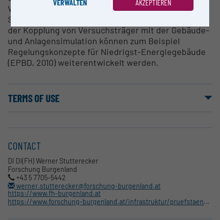
VERWALTEN
AKZEPTIEREN
Wärmepumpen-/Kältemaschinensysteme auf
System- und Konzeptebene zu optimieren. Mit Hilfe
der Kopplung von Versuchsträger mit der Gebäude-
und Anlagensimulation können zum Beispiel
Regelungskonzepte für Niedrigst-Energiegebäude
(EPBD, 2010) weiterentwickelt werden.
TERMS OF USE
CONTACT
DI DI(FH) Werner Stutterecker
Forschung Burgenland
+43 5 7705-5442
werner.stutterecker@forschung-burgenland.at
https://www.fh-burgenland.at
https://www.forschung-burgenland.at/infrastruktur/pruefstaende/teststand-fuer-waermepumpen-und-thermisches-kuehlen