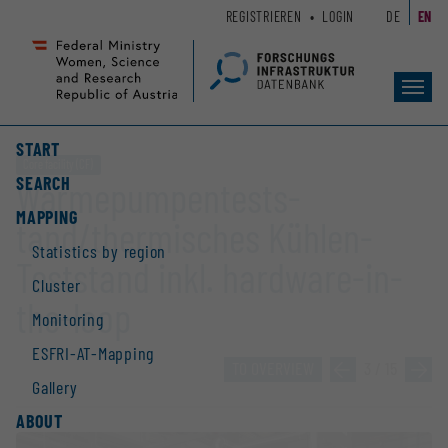
Zum
Zur
REGISTRIEREN
LOGIN
DE
EN
Seiteninhalt
Hauptnavigation
(
(
Accesskey
Accesskey
Toggl
1)
2)
navig
START
Core facility (CF)
SEARCH
Wärmep­ump­ent­ests­
MAPPING
tand/thermi­sches Kühlen-
Statistics by region
Teststand inkl. hardware-in-
Cluster
the-loop
Monitoring
ESFRI-AT-Mapping
TO OVERVIEW
»
3 / 15
»
Gallery
ABOUT