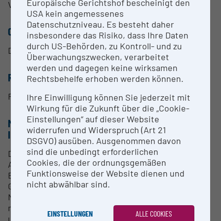
Europäische Gerichtshof bescheinigt den
Versuchsträger verwendet werden können.
USA kein angemessenes
Datenschutzniveau. Es besteht daher
CONTACT PERSON
insbesondere das Risiko, dass Ihre Daten
durch US-Behörden, zu Kontroll- und zu
DI DI(FH) Werner Stutterecker
Überwachungszwecken, verarbeitet
werden und dagegen keine wirksamen
RESEARCH SERVICES
Rechtsbehelfe erhoben werden können.
Research Services nach Vereinbarung
Ihre Einwilligung können Sie jederzeit mit
Wirkung für die Zukunft über die „Cookie-
Einstellungen“ auf dieser Website
METHODS & EXPERTISE FOR RESEARCH
widerrufen und Widerspruch (Art 21
INFRASTRUCTURE
DSGVO) ausüben. Ausgenommen davon
sind die unbedingt erforderlichen
Durch die Koppelung mit der Gebäude- und
Cookies, die der ordnungsgemäßen
Anlagensimulation kann der Versuchsträger unter
Funktionsweise der Website dienen und
Berücksichtigung des Systems bzw.
nicht abwählbar sind.
Gebäudekonzepts vermessen werden (z.B.
Niedrigst-Energiegebäude mit Photovoltaik). Ein
mobiles Messequipment dient zur Messung im Feld,
EINSTELLUNGEN
ALLE COOKIES
um Simulationsmodelle zu validieren und dadurch