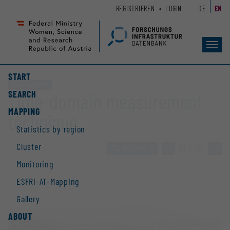
Zum
Zur
REGISTRIEREN
LOGIN
DE
EN
Seiteninhalt
Hauptnavigation
(
(
Accesskey
Accesskey
Toggl
1)
2)
navig
START
Large equipment
SEARCH
Time-domain measurement
MAPPING
technique
Statistics by region
Cluster
TO OVERVIEW
»
57 / 187
»
Monitoring
ESFRI-AT-Mapping
Gallery
ABOUT