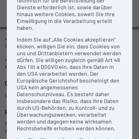
technisch für die Bereitstellung der
Evaluation Study 2022
SHORT DESCRIPTION
Dienste erforderlich ist, sowie darüber
hinaus weitere Cookies, soweit Sie Ihre
Awards and press releases
+ Sampling scope with 90 GHz bandwidth, DCA-X
Einwilligung in die Verarbeitung erteilt
from Keysight Technologies
haben.
+ Several fast digital storage oscilloscopes up to 40
Indem Sie auf „Alle Cookies akzeptieren“
GS/s, with deep memory and low(est) jitter
klicken, willigen Sie ein, dass Cookies von
uns und Drittanbietern verwendet werden
+ Coaxial, differential and single-ended test probes
dürfen. Sie willigen zugleich gemäß Art 49
with high bandwidth
Abs 1 lit a DSGVO ein, dass Ihre Daten in
den USA verarbeitet werden. Der
Europäische Gerichtshof bescheinigt den
CONTACT PERSON
USA kein angemessenes
Datenschutzniveau. Es besteht daher
Univ.-Prof. DI Dr. Andreas Springer
insbesondere das Risiko, dass Ihre Daten
durch US-Behörden, zu Kontroll- und zu
RESEARCH SERVICES
Überwachungszwecken, verarbeitet
werden und dagegen keine wirksamen
Microwave measurements, IC-design, Radar
Rechtsbehelfe erhoben werden können.
sensors, Communications engineering