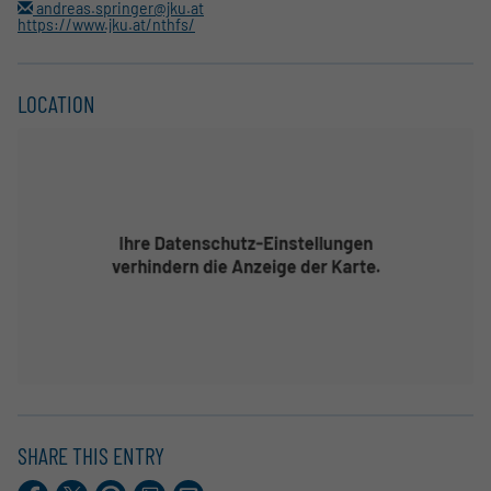
andreas.springer@jku.at
https://www.jku.at/nthfs/
LOCATION
SHARE THIS ENTRY
Facebook
X.com
Pinterest
LinkedIn
E-