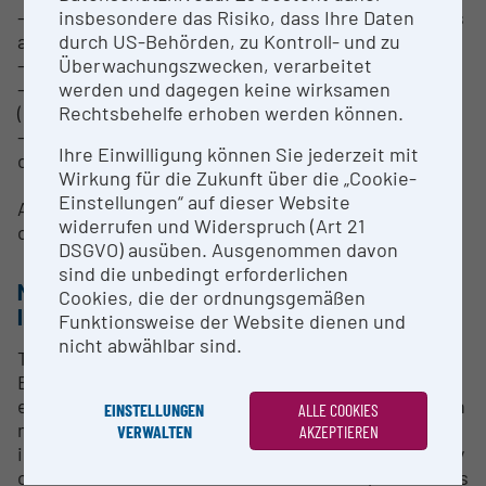
insbesondere das Risiko, dass Ihre Daten
- Support in the planning of irradiation experiments
durch US-Behörden, zu Kontroll- und zu
and dose regimens
Überwachungszwecken, verarbeitet
- Execution of standardized irradiation protocols
werden und dagegen keine wirksamen
- Consultation on experimental irradiation models
Rechtsbehelfe erhoben werden können.
(e.g., myeloablation or conditioning regimens)
- Technical support and user training for operation
Ihre Einwilligung können Sie jederzeit mit
of the infrastructure
Wirkung für die Zukunft über die „Cookie-
Einstellungen“ auf dieser Website
Access to the infrastructure is provided upon prior
widerrufen und Widerspruch (Art 21
coordination with the CF BMFE.
DSGVO) ausüben. Ausgenommen davon
sind die unbedingt erforderlichen
METHODS & EXPERTISE FOR RESEARCH
Cookies, die der ordnungsgemäßen
INFRASTRUCTURE
Funktionsweise der Website dienen und
nicht abwählbar sind.
The Core Facility Biomedical Research Facility (CF
BMFE) at Johannes Kepler University Linz provides
expertise in the application of preclinical irradiation
EINSTELLUNGEN
ALLE COOKIES
models for biomedical research. The X-Rad320
VERWALTEN
AKZEPTIEREN
irradiation system enables reproducible whole-body
or localized irradiation of small laboratory animals as