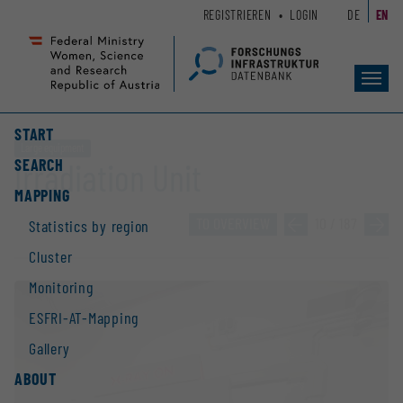
Zum
Zur
REGISTRIEREN
LOGIN
DE
EN
Seiteninhalt
Hauptnavigation
(
(
Accesskey
Accesskey
Toggl
1)
2)
navig
START
Large equipment
SEARCH
Irradiation Unit
MAPPING
TO OVERVIEW
»
10 / 187
»
Statistics by region
Cluster
Monitoring
ESFRI-AT-Mapping
Gallery
ABOUT