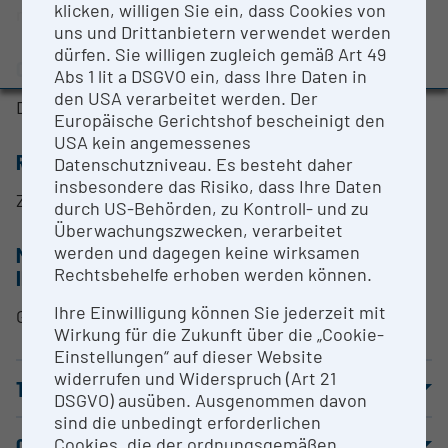
klicken, willigen Sie ein, dass Cookies von
Evaluation Study 2022
medizinischer Proben.
uns und Drittanbietern verwendet werden
Awards and press releases
dürfen. Sie willigen zugleich gemäß Art 49
CONTACT PERSON
Abs 1 lit a DSGVO ein, dass Ihre Daten in
den USA verarbeitet werden. Der
Dr. Dagmar Kolb-Lenz
Europäische Gerichtshof bescheinigt den
USA kein angemessenes
RESEARCH SERVICES
Datenschutzniveau. Es besteht daher
insbesondere das Risiko, dass Ihre Daten
Zugang über Core Facility Services.
durch US-Behörden, zu Kontroll- und zu
Überwachungszwecken, verarbeitet
werden und dagegen keine wirksamen
METHODS & EXPERTISE FOR RESEARCH
Rechtsbehelfe erhoben werden können.
INFRASTRUCTURE
Ihre Einwilligung können Sie jederzeit mit
Gefrierfixierung von Probenmaterial.
Wirkung für die Zukunft über die „Cookie-
Einstellungen“ auf dieser Website
widerrufen und Widerspruch (Art 21
TERMS OF USE
DSGVO) ausüben. Ausgenommen davon
sind die unbedingt erforderlichen
Cookies, die der ordnungsgemäßen
COOPERATION PARTNERS