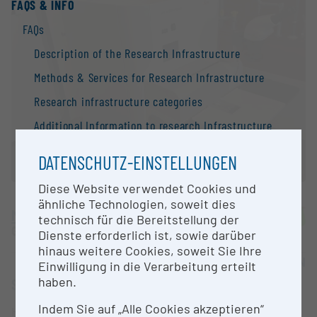
FAQS & INFO
FAQs
Description of the Research Infrastructure
Methods & Services for Research Infrastructure
Research infrastructure categories
Additional Information to research Infrastructure
Search Engine
DATENSCHUTZ-EINSTELLUNGEN
Contact
Diese Website verwendet Cookies und
Information
ähnliche Technologien, soweit dies
Medical University of Graz
technisch für die Bereitstellung der
National Strategy of Research Infrastructure
Graz |
Website
Dienste erforderlich ist, sowie darüber
Research infrastructures in the European Union
hinaus weitere Cookies, soweit Sie Ihre
OPEN FOR COLLABORATION
Einwilligung in die Verarbeitung erteilt
Research infrastructure databases / Research
haben.
SHORT DESCRIPTION
infrastructure networks
Indem Sie auf „Alle Cookies akzeptieren“
BMBWF Research Infrastructure Database:
Hochdruckfixierung diverser biologisch- u.