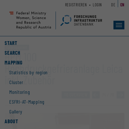
Zum
Zur
REGISTRIEREN
LOGIN
DE
EN
Seiteninhalt
Hauptnavigation
(
(
Accesskey
Accesskey
Toggl
1)
2)
navig
START
Large equipment
SEARCH
HPM 100
MAPPING
Hochdruckgefrieranlage Leica
Statistics by region
inkl. Zubehör
Cluster
Monitoring
TO OVERVIEW
»
74 / 78
»
ESFRI-AT-Mapping
Gallery
ABOUT