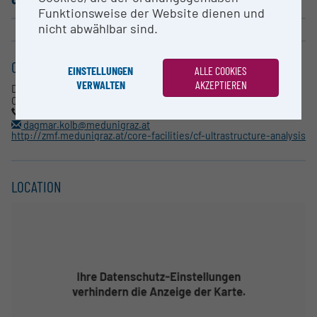
Funktionsweise der Website dienen und
nicht abwählbar sind.
CONTACT
EINSTELLUNGEN
ALLE COOKIES
VERWALTEN
AKZEPTIEREN
Dr. Dagmar Kolb-Lenz
OE für Forschungsinfrastruktur
0316 380 4235
dagmar.kolb@medunigraz.at
http://zmf.medunigraz.at/core-facilities/cf-ultrastructure-analysis
LOCATION