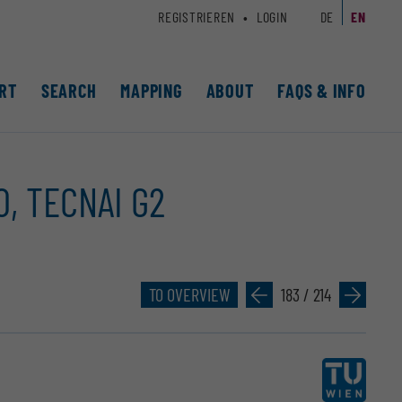
REGISTRIEREN
LOGIN
DE
EN
RT
SEARCH
MAPPING
ABOUT
FAQS & INFO
0, TECNAI G2
TO OVERVIEW
»
183 / 214
»