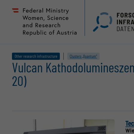
Zum
Zur
Seiteninhalt
Hauptnavigation
(
(
Accesskey
Accesskey
1)
2)
Other research infrastructure
Clusters „Quantum“
Vulcan Kathodolumineszen
20)
Tec
Wie