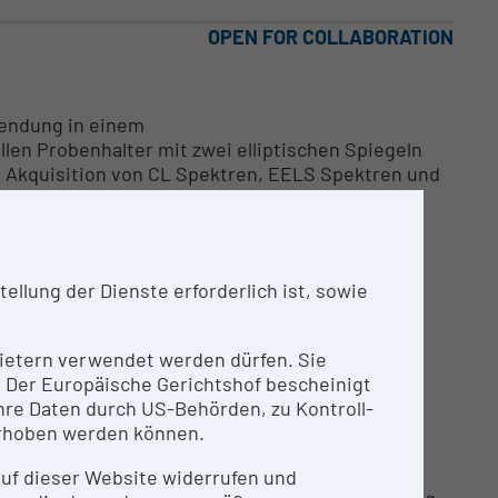
OPEN FOR COLLABORATION
wendung in einem
len Probenhalter mit zwei elliptischen Spiegeln
le Akquisition von CL Spektren, EELS Spektren und
llung der Dienste erforderlich ist, sowie
nbietern verwendet werden dürfen. Sie
n. Der Europäische Gerichtshof bescheinigt
re Daten durch US-Behörden, zu Kontroll-
 der TU Wien für analytische und hochauflösende
rhoben werden können.
ützt Angehörige der TU Wien oder von anderen
ten im Rahmen der Forschungsförderung oder
 auf dieser Website widerrufen und
 oder externen Kunden mit Operatorunterstützung.