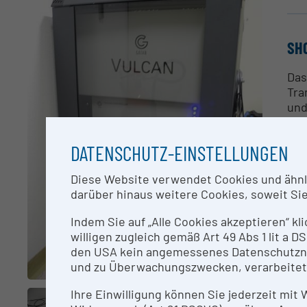
SH
Das
Tra
und
HAA
DATENSCHUTZ-EINSTELLUNGEN
CO
Diese Website verwendet Cookies und ähnlic
Pri
darüber hinaus weitere Cookies, soweit Sie 
Indem Sie auf „Alle Cookies akzeptieren“ kl
RE
willigen zugleich gemäß Art 49 Abs 1 lit a
den USA kein angemessenes Datenschutzniv
Die
und zu Überwachungszwecken, verarbeitet
ele
For
Ihre Einwilligung können Sie jederzeit mit
Auf