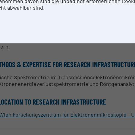
enommen davon sind die unbedingt erforderlichen Cook
 Schwerpunkte von USTEM sind Transmissionselektrone
ht abwählbar sind.
M) und Focused Ion Beam (FIB) Anwendungen.
 Vulcan Kathodolumineszenz-Analysesystem besteht aus
satz in den Transmissionselektronenmikroskopen (TECN
ktrometer und ermöglicht die parallelen Akquisition v
dern.
THODS & EXPERTISE FOR RESEARCH INFRASTRUCTUR
ische Spektrometrie im Transmissionselektronenmikrosk
ktronenenergieverlustspektrometrie und Röntgenanalyt
LOCATION TO RESEARCH INFRASTRUCTURE
Wien Forschungszentrum für Elektronenmikroskopie -