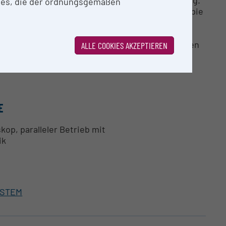
ies, die der ordnungsgemäßen
nmikroskopie (TEM), Rasterelektronenmikroskopie
 einem Kathodolumineszenz Probenhalter für den
ALLE COOKIES AKZEPTIEREN
AI F20 und TECNAI G2 20) sowie einem
on CL Spektren, EELS Spektren und HAADF STEM
E
op, paralleler Betrieb mit
ik
 USTEM