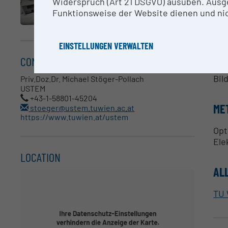
Widerspruch (Art 21 DSGVO) ausüben. Ausg
Die
Funktionsweise der Website dienen und nic
(SE
Das
EINSTELLUNGEN VERWALTEN
Ein
CONTACT
Spe
Bil
Priv.Doz.Dr. Michael Stöger-Pollach
USTEM
+43-1-58801-45204
ME
stoeger@ustem.tuwien.ac.at
https://www.tuwien.at/ustem
Opt
Ele
LOCATION
AL
TU 