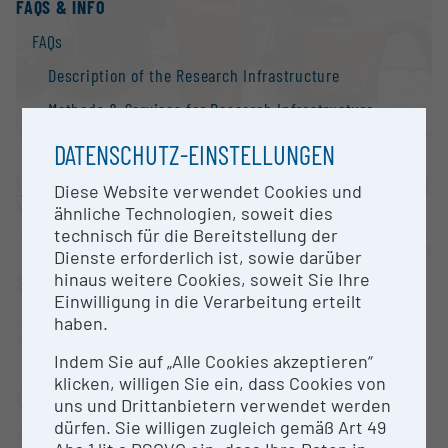
FAQS & INFO
FAQs
Description of the Research Infrastructure
Methods & Services for Research Infrastructure
Research infrastructure categories
DATENSCHUTZ-EINSTELLUNGEN
Additional Information to research Infrastructure
University of Vienna
Diese Website verwendet Cookies und
Wien |
Website
Search Engine
ähnliche Technologien, soweit dies
technisch für die Bereitstellung der
Contact
OPEN FOR COLLABORATION
Dienste erforderlich ist, sowie darüber
hinaus weitere Cookies, soweit Sie Ihre
Information
SHORT DESCRIPTION
Einwilligung in die Verarbeitung erteilt
National Strategy of Research Infrastructure
Untersuchung der thermischen Eigenschaften von
haben.
Materialien; Reaktionskinetik; curing processses
Research infrastructures in the European Union
Indem Sie auf „Alle Cookies akzeptieren“
Research infrastructure databases / Research
klicken, willigen Sie ein, dass Cookies von
CONTACT PERSON
infrastructure networks
uns und Drittanbietern verwendet werden
dürfen. Sie willigen zugleich gemäß Art 49
Angelika Menner
BMBWF Research Infrastructure Database: