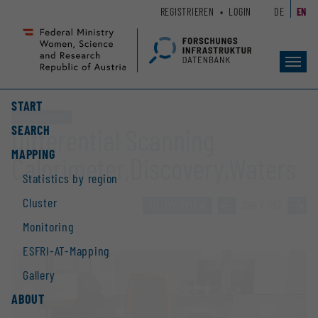
Zum
Zur
REGISTRIEREN
LOGIN
DE
EN
Seiteninhalt
Hauptnavigation
(
(
Accesskey
Accesskey
Toggl
1)
2)
navig
START
Large equipment
SEARCH
Differential Scanning
MAPPING
Calorimeter,Discovery,Waters
Statistics by region
Cluster
TO OVERVIEW
»
394 / 397
»
Monitoring
ESFRI-AT-Mapping
Gallery
ABOUT