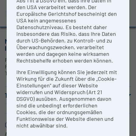
Abs 1 lit a DSGVO ein, dass Ihre Daten in
Evaluation Study 2022
den USA verarbeitet werden. Der
RESEARCH SERVICES
Europäische Gerichtshof bescheinigt den
Awards and press releases
USA kein angemessenes
nach Vereinbarung - siehe Kontakt
Datenschutzniveau. Es besteht daher
insbesondere das Risiko, dass Ihre Daten
durch US-Behörden, zu Kontroll- und zu
METHODS & EXPERTISE FOR RESEARCH
Überwachungszwecken, verarbeitet
INFRASTRUCTURE
werden und dagegen keine wirksamen
Polymermaterialien; Verbundwerkstoffe;
Rechtsbehelfe erhoben werden können.
Polymerfasern; Harze; thermoplastische Polymere;
Ihre Einwilligung können Sie jederzeit mit
Thermosets
Wirkung für die Zukunft über die „Cookie-
Einstellungen“ auf dieser Website
widerrufen und Widerspruch (Art 21
TERMS OF USE
DSGVO) ausüben. Ausgenommen davon
sind die unbedingt erforderlichen
Cookies, die der ordnungsgemäßen
Funktionsweise der Website dienen und
CONTACT
nicht abwählbar sind.
Angelika Menner