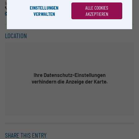
Institut für Materialchemie
EINSTELLUNGEN
ALLE COOKIES
T: +43-1-4277-71303
VERWALTEN
AKZEPTIEREN
angelika.menner@univie.ac.at
LOCATION
SHARE THIS ENTRY