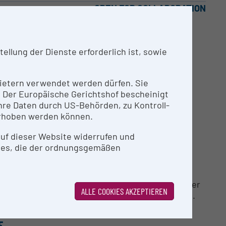
OPEN FOR COLLABORATION
und CH4 Konzentrationen als auch der
llung der Dienste erforderlich ist, sowie
. Mit einem vorhandenen Zusatzgerät ist es
Das Gerät ist für Feldmessungen geeignet.
nbietern verwendet werden dürfen. Sie
n. Der Europäische Gerichtshof bescheinigt
re Daten durch US-Behörden, zu Kontroll-
rhoben werden können.
 auf dieser Website widerrufen und
ies, die der ordnungsgemäßen
gsinfrastruktur angeboten. Bei Interesse an einer
ALLE COOKIES AKZEPTIEREN
 (
thomas.reinthaler@univie.ac.at
) in Verbindung.
E