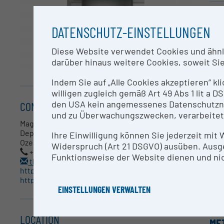
SH
DATENSCHUTZ-EINSTELLUNGEN
Das
Diese Website verwendet Cookies und ähnlic
Koh
darüber hinaus weitere Cookies, soweit Sie 
Gen
mög
Indem Sie auf „Alle Cookies akzeptieren“ kl
willigen zugleich gemäß Art 49 Abs 1 lit a
den USA kein angemessenes Datenschutzniv
CONTACT
CO
und zu Überwachungszwecken, verarbeitet
Mag. Dr. Thomas Reinthaler
Mag
Department für Limnologie und Bio-
Ihre Einwilligung können Sie jederzeit mit
Ozeanographie
Widerspruch (Art 21 DSGVO) ausüben. Ausg
+43-1-4277-76432
Funktionsweise der Website dienen und nic
RE
thomas.reinthaler@univie.ac.at
http://www.microbial-oceanography.eu
http://www.microbial-oceanography.eu/thomas-reinthaler/
Der
EINSTELLUNGEN VERWALTEN
Koo
LOCATION
ME