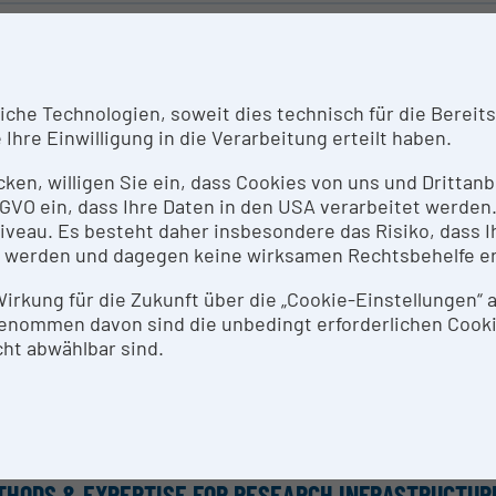
ORT DESCRIPTION
 Picarro G2202-i Analysator dient der Messung von CO2 
he Technologien, soweit dies technisch für die Bereitste
lenstoffisotope 13C und 12 C beider Spezies.
Ihre Einwilligung in die Verarbeitung erteilt haben.
erell können Gasvolumina von >100 mL gemessen werden
lich Gasvolumina zwischen 20 mL und 30 mL zu messen. 
icken, willigen Sie ein, dass Cookies von uns und Dritta
 DSGVO ein, dass Ihre Daten in den USA verarbeitet werde
eau. Es besteht daher insbesondere das Risiko, dass Ih
NTACT PERSON
 werden und dagegen keine wirksamen Rechtsbehelfe e
. Dr. Thomas Reinthaler
 Wirkung für die Zukunft über die „Cookie-Einstellungen“
enommen davon sind die unbedingt erforderlichen Cook
ht abwählbar sind.
SEARCH SERVICES
zeit werden keine Research Services für diese Forschun
peration setzen Sie sich bitte mit Dr. Thomas Reinthaler
THODS & EXPERTISE FOR RESEARCH INFRASTRUCTUR