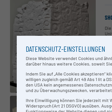
SH
Die
Uni
Uni
Stu
DATENSCHUTZ-EINSTELLUNGEN
Ins
bes
Diese Website verwendet Cookies und ähnlic
Abk
darüber hinaus weitere Cookies, soweit Sie 
Die
Alt
Indem Sie auf „Alle Cookies akzeptieren“ kl
die
willigen zugleich gemäß Art 49 Abs 1 lit a
Für
den USA kein angemessenes Datenschutzniv
und zu Überwachungszwecken, verarbeitet
CO
Ihre Einwilligung können Sie jederzeit mit
Widerspruch (Art 21 DSGVO) ausüben. Ausg
Ass
Funktionsweise der Website dienen und nic