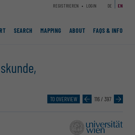
REGISTRIEREN
LOGIN
DE
EN
RT
SEARCH
MAPPING
ABOUT
FAQS & INFO
mskunde,
TO OVERVIEW
»
116 / 397
»