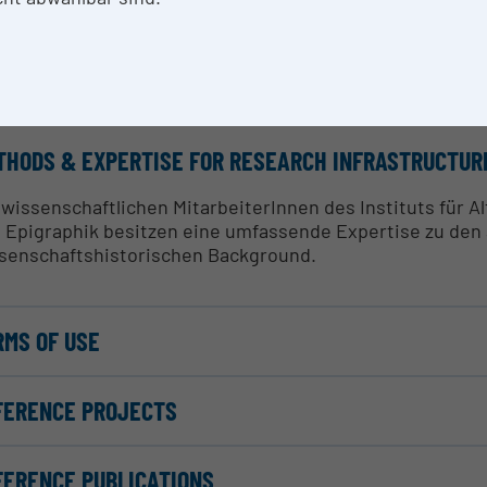
SEARCH SERVICES
 Bestände an Originalen, Abgüssen und Abklatschen steh
THODS & EXPERTISE FOR RESEARCH INFRASTRUCTUR
 wissenschaftlichen MitarbeiterInnen des Instituts für 
 Epigraphik besitzen eine umfassende Expertise zu den 
senschaftshistorischen Background.
RMS OF USE
FERENCE PROJECTS
FERENCE PUBLICATIONS