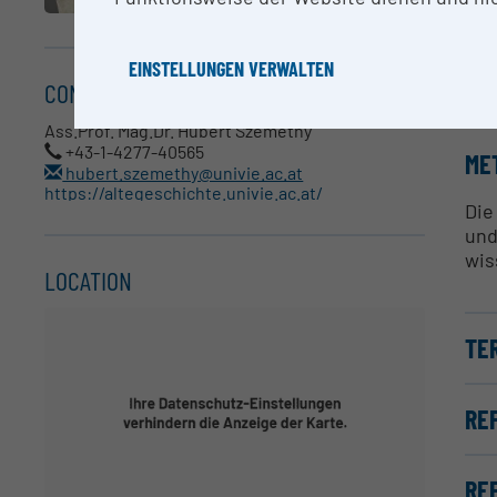
RE
EINSTELLUNGEN VERWALTEN
CONTACT
Die
Ass.Prof. Mag.Dr. Hubert Szemethy
+43-1-4277-40565
ME
hubert.szemethy@univie.ac.at
https://altegeschichte.univie.ac.at/
Die
und
wis
LOCATION
TE
RE
RE