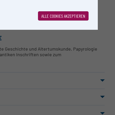
ALLE COOKIES AKZEPTIEREN
en für wissenschaftliche Zwecke zur Verfügung.
E
Alte Geschichte und Altertumskunde, Papyrologie
antiken Inschriften sowie zum