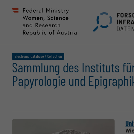
Zum
Zur
Seiteninhalt
Hauptnavigation
(
(
Accesskey
Accesskey
1)
2)
Electronic database / Collection
Sammlung des Instituts fü
Papyrologie und Epigraphi
Uni
Wie