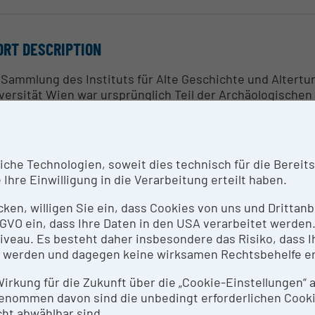
ORT DESCRIPTION
 Sammlung des Instituts für Alte Geschichte und Altert
versität Wien war ursprünglich Teil der Archäologische
versitätshauptgebäude am Schottenring einen prominen
diensammlung der Akademie der Bildenden Künste wurd
tituts für Klassische Archäologie von dem der Alten Gesch
cheidene Restsammlung übrig, welche im Wesentlichen 
he Technologien, soweit dies technisch für die Bereitste
latschen besteht.
Ihre Einwilligung in die Verarbeitung erteilt haben.
se Sammlung war von Beginn an als Studien- und Lehrsa
en Geschichte und Altertumskunde konzipiert. Seit dem U
icken, willigen Sie ein, dass Cookies von uns und Dritta
 Objekte in mehreren Institutsräumen im Hoch- und Tie
 DSGVO ein, dass Ihre Daten in den USA verarbeitet werde
 wissenschaftliche Zwecke kann die Sammlung nach vor
eau. Es besteht daher insbesondere das Risiko, dass Ih
 werden und dagegen keine wirksamen Rechtsbehelfe e
NTACT PERSON
 Wirkung für die Zukunft über die „Cookie-Einstellungen“
enommen davon sind die unbedingt erforderlichen Cook
.Prof. Mag.Dr. Hubert Szemethy
ht abwählbar sind.