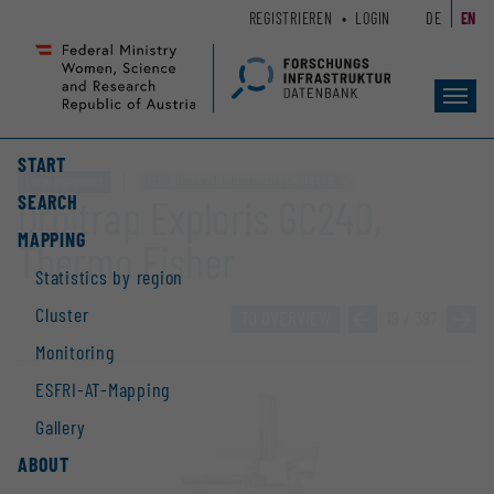
Zum
Zur
REGISTRIEREN
LOGIN
DE
EN
Seiteninhalt
Hauptnavigation
(
(
Accesskey
Accesskey
Toggl
1)
2)
navig
START
Large equipment
ESFRI-Research Infrastructures „EIRENE RI“
SEARCH
Orbitrap Exploris GC240,
MAPPING
Thermo Fisher
Statistics by region
Cluster
TO OVERVIEW
»
19 / 397
»
Monitoring
ESFRI-AT-Mapping
Gallery
ABOUT