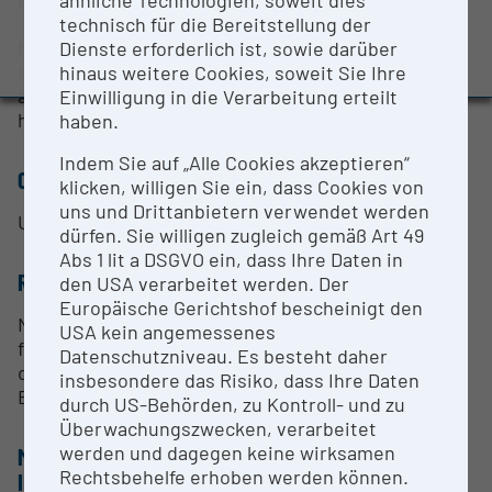
ähnliche Technologien, soweit dies
Evaluation Study 2022
technisch für die Bereitstellung der
Measuring in electron impact ionization (EI) mode
Dienste erforderlich ist, sowie darüber
Awards and press releases
allows simultaneous target and non-target analysis
hinaus weitere Cookies, soweit Sie Ihre
and suspect screening of compounds of interest in
Einwilligung in die Verarbeitung erteilt
human matrices.
haben.
Indem Sie auf „Alle Cookies akzeptieren“
CONTACT PERSON
klicken, willigen Sie ein, dass Cookies von
uns und Drittanbietern verwendet werden
Univ.-Prof. Dipl.-Ing. Dr. Benedikt Warth
dürfen. Sie willigen zugleich gemäß Art 49
Abs 1 lit a DSGVO ein, dass Ihre Daten in
RESEARCH SERVICES
den USA verarbeitet werden. Der
Europäische Gerichtshof bescheinigt den
No specific research services are currently offered
USA kein angemessenes
for this instrument. If you are interested in
Datenschutzniveau. Es besteht daher
cooperation, please reach out directly to Professor
insbesondere das Risiko, dass Ihre Daten
Benedikt Warth (
benedikt.warth@univie.ac.at
).
durch US-Behörden, zu Kontroll- und zu
Überwachungszwecken, verarbeitet
werden und dagegen keine wirksamen
METHODS & EXPERTISE FOR RESEARCH
Rechtsbehelfe erhoben werden können.
INFRASTRUCTURE