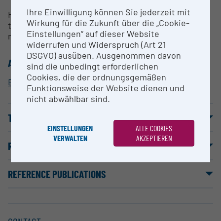
Ihre Einwilligung können Sie jederzeit mit
High throughput measurements, simultaneous
Wirkung für die Zukunft über die „Cookie-
target and non-target analysis, exposomics,
Einstellungen“ auf dieser Website
metabolomics
widerrufen und Widerspruch (Art 21
DSGVO) ausüben. Ausgenommen davon
ALLOCATION TO RESEARCH INFRASTRUCTURE
sind die unbedingt erforderlichen
Cookies, die der ordnungsgemäßen
Exposome Austria
Funktionsweise der Website dienen und
nicht abwählbar sind.
TERMS OF USE
EINSTELLUNGEN
ALLE COOKIES
VERWALTEN
AKZEPTIEREN
REFERENCE PROJECTS
REFERENCE PUBLICATIONS