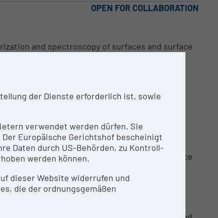
OPEN FOR COLLABORATION
rization and spectroscopy of surfaces and surface
vin.
llung der Dienste erforderlich ist, sowie
nbietern verwendet werden dürfen. Sie
n. Der Europäische Gerichtshof bescheinigt
re Daten durch US-Behörden, zu Kontroll-
rization and spectroscopy of surfaces and surface
rhoben werden können.
vin.
 auf dieser Website widerrufen und
ies, die der ordnungsgemäßen
E
anostructures consisting of SiGe, IV-VI, III-V and