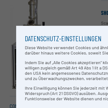
SH
Sca
nan
DATENSCHUTZ-EINSTELLUNGEN
CO
Diese Website verwendet Cookies und ähnlic
darüber hinaus weitere Cookies, soweit Sie 
a.P
Indem Sie auf „Alle Cookies akzeptieren“ kl
RE
willigen zugleich gemäß Art 49 Abs 1 lit a
den USA kein angemessenes Datenschutzniv
Sca
und zu Überwachungszwecken, verarbeitet
nan
Ihre Einwilligung können Sie jederzeit mit
Widerspruch (Art 21 DSGVO) ausüben. Ausg
ME
Funktionsweise der Website dienen und nic
CONTACT
Inv