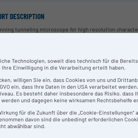
ORT DESCRIPTION
nning tunneling microscope for high resolution characte
ostructures in the temperature range from 16 to 350 Kel
NTACT PERSON
he Technologien, soweit dies technisch für die Bereitste
Ihre Einwilligung in die Verarbeitung erteilt haben.
rof. Dr. Gunther Springholz
icken, willigen Sie ein, dass Cookies von uns und Dritta
SEARCH SERVICES
 DSGVO ein, dass Ihre Daten in den USA verarbeitet werde
eau. Es besteht daher insbesondere das Risiko, dass Ih
nning tunneling microscope for high resolution characte
 werden und dagegen keine wirksamen Rechtsbehelfe e
ostructures in the temperature range from 16 to 350 Kel
 Wirkung für die Zukunft über die „Cookie-Einstellungen“
enommen davon sind die unbedingt erforderlichen Cook
THODS & EXPERTISE FOR RESEARCH INFRASTRUCTUR
ht abwählbar sind.
estigation and fabrication of semiconductor hetero- and n