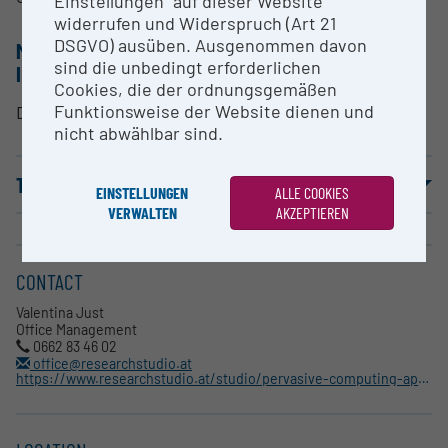
Einstellungen“ auf dieser Website
widerrufen und Widerspruch (Art 21
DSGVO) ausüben. Ausgenommen davon
METHODS & EXPERTISE FOR RESEARCH
sind die unbedingt erforderlichen
INFRASTRUCTURE
Cookies, die der ordnungsgemäßen
Funktionsweise der Website dienen und
Development of innovative interaction modalities.
nicht abwählbar sind.
TERMS OF USE
EINSTELLUNGEN
ALLE COOKIES
VERWALTEN
AKZEPTIEREN
CONTACT
Valentina Just
Office Management
0662 83 46 02
office@researchstudio.at
https://www.researchstudio.at/studio/pervasive-computing-applications/