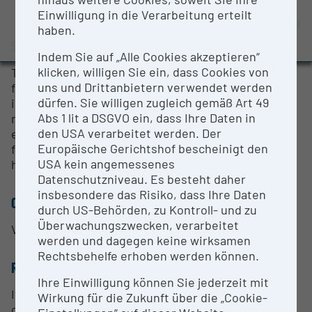
Evaluation Study 2022
Einwilligung in die Verarbeitung erteilt
OPEN FOR COLLABORATION
haben.
Awards and press releases
SHORT DESCRIPTION
Indem Sie auf „Alle Cookies akzeptieren“
klicken, willigen Sie ein, dass Cookies von
The Pervasive Computing Applications studio
uns und Drittanbietern verwendet werden
focuses on the development of innovative
dürfen. Sie willigen zugleich gemäß Art 49
interaction modalities for use in future human-
Abs 1 lit a DSGVO ein, dass Ihre Daten in
machine interaction scenarios which, in view of the
den USA verarbeitet werden. Der
exponentially growing information density, must be
Europäische Gerichtshof bescheinigt den
focussed on the underlying interaction resource of
USA kein angemessenes
humans - their attention.
Datenschutzniveau. Es besteht daher
insbesondere das Risiko, dass Ihre Daten
CONTACT PERSON
durch US-Behörden, zu Kontroll- und zu
Überwachungszwecken, verarbeitet
Valentina Just
werden und dagegen keine wirksamen
Rechtsbehelfe erhoben werden können.
RESEARCH SERVICES
Ihre Einwilligung können Sie jederzeit mit
If you are interested in a co-operation or
Wirkung für die Zukunft über die „Cookie-
collaboration, please contact us.