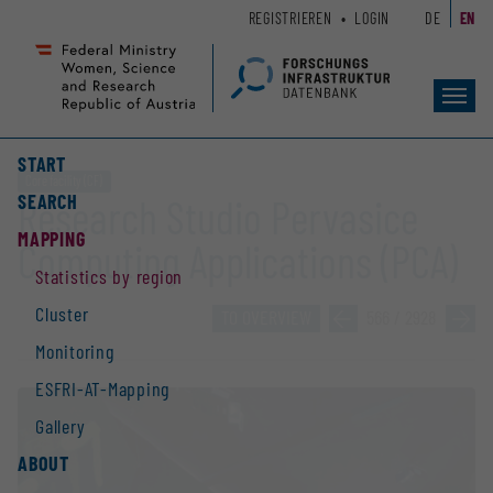
Zum
Zur
REGISTRIEREN
LOGIN
DE
EN
Seiteninhalt
Hauptnavigation
(
(
Accesskey
Accesskey
Toggl
1)
2)
navig
START
Core facility (CF)
SEARCH
Research Studio Pervasice
MAPPING
Computing Applications (PCA)
Statistics by region
Cluster
TO OVERVIEW
»
566 / 2928
»
Monitoring
ESFRI-AT-Mapping
Gallery
ABOUT