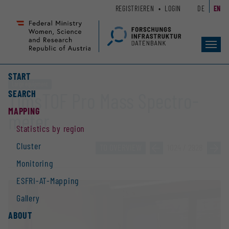
Zum
Zur
REGISTRIEREN
LOGIN
DE
EN
Seiteninhalt
Hauptnavigation
(
(
Accesskey
Accesskey
Toggl
1)
2)
navig
START
Large equipment
SEARCH
TimsTOF Pro Mass Spectro­
MAPPING
meter
Statistics by region
Cluster
TO OVERVIEW
»
1024 / 2928
»
Monitoring
ESFRI-AT-Mapping
Gallery
ABOUT