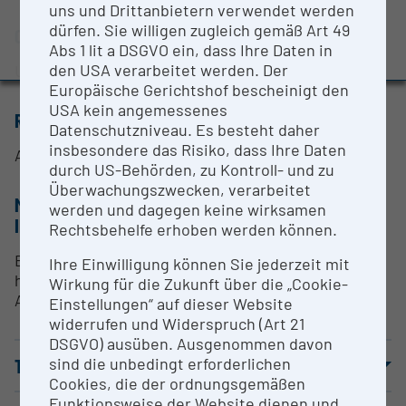
uns und Drittanbietern verwendet werden
Evaluation Study 2022
dürfen. Sie willigen zugleich gemäß Art 49
CONTACT PERSON
Awards and press releases
Abs 1 lit a DSGVO ein, dass Ihre Daten in
den USA verarbeitet werden. Der
Ulrich Stelzl
Europäische Gerichtshof bescheinigt den
USA kein angemessenes
RESEARCH SERVICES
Datenschutzniveau. Es besteht daher
insbesondere das Risiko, dass Ihre Daten
Auf Anfrage
durch US-Behörden, zu Kontroll- und zu
Überwachungszwecken, verarbeitet
METHODS & EXPERTISE FOR RESEARCH
werden und dagegen keine wirksamen
INFRASTRUCTURE
Rechtsbehelfe erhoben werden können.
Es wird ein Proteomics Setup etabliert, das mit
Ihre Einwilligung können Sie jederzeit mit
hoher Auslastung und wenig methodischen
Wirkung für die Zukunft über die „Cookie-
Adaptionen kontinuierlich betrieben werden kann.
Einstellungen“ auf dieser Website
widerrufen und Widerspruch (Art 21
DSGVO) ausüben. Ausgenommen davon
sind die unbedingt erforderlichen
TERMS OF USE
Cookies, die der ordnungsgemäßen
Funktionsweise der Website dienen und