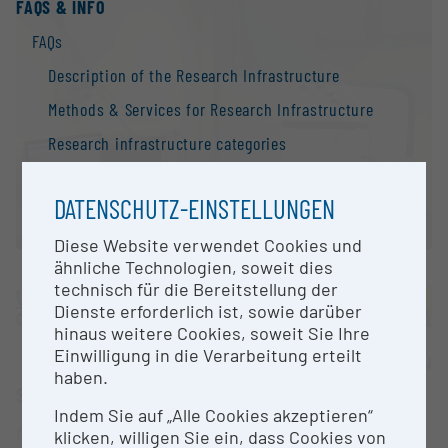
FAQS & INFO
FAQs
Description of the Research Infrastructure
Methods & Services for Research Infrastructure
Research infrastructure categories
Additional Information to research Infrastructure
DATENSCHUTZ-EINSTELLUNGEN
Search Engine
Diese Website verwendet Cookies und
Contact
ähnliche Technologien, soweit dies
Information
technisch für die Bereitstellung der
University of Graz
Dienste erforderlich ist, sowie darüber
National Strategy of Research Infrastructure
Graz |
Website
hinaus weitere Cookies, soweit Sie Ihre
Research infrastructures in the European Union
Einwilligung in die Verarbeitung erteilt
OPEN FOR COLLABORATION
haben.
Research infrastructure databases / Research
SHORT DESCRIPTION
infrastructure networks
Indem Sie auf „Alle Cookies akzeptieren“
Massenspektrometer für Proteomforschung
klicken, willigen Sie ein, dass Cookies von
BMBWF Research Infrastructure Database: