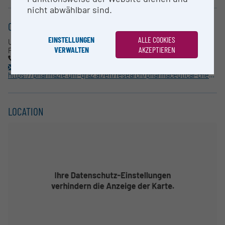
nicht abwählbar sind.
CONTACT
EINSTELLUNGEN
ALLE COOKIES
Ulrich Stelzl
VERWALTEN
AKZEPTIEREN
Pharmaceutical Chemistry
+43-316380-5397
ulrich.stelzl@uni-graz.at
https://pharmazie.uni-graz.at/en/research/pharmaceutical-chemistry/network-pharmacology/
LOCATION