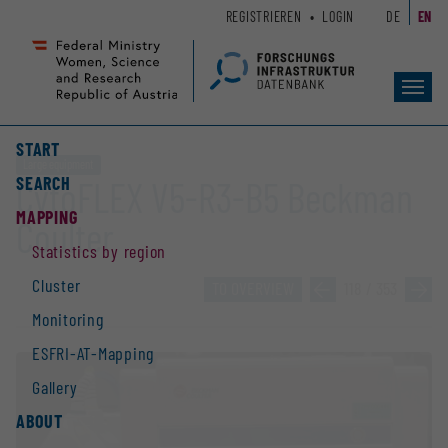
Zum
Zur
REGISTRIEREN
LOGIN
DE
EN
Seiteninhalt
Hauptnavigation
(
(
Accesskey
Accesskey
Toggl
1)
2)
navig
START
Large equipment
SEARCH
CytoFLEX V5-R3-B5 Beckman
MAPPING
Coulter
Statistics by region
Cluster
TO OVERVIEW
»
118 / 353
»
Monitoring
ESFRI-AT-Mapping
Gallery
ABOUT