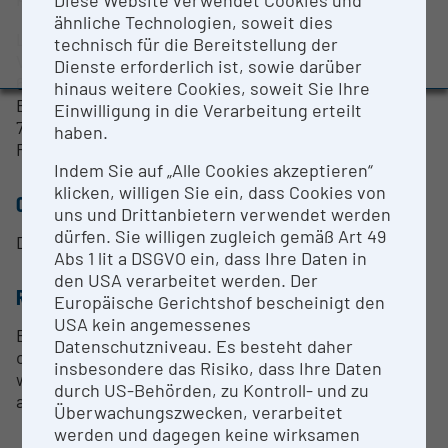
Evaluation Study 2022
ähnliche Technologien, soweit dies
Lasers and fluorescence detection channels:
technisch für die Bereitstellung der
Awards and press releases
Violet Laser (405nm): 450/45, 525/40, 610/20,
Dienste erforderlich ist, sowie darüber
660/10, 780/60
hinaus weitere Cookies, soweit Sie Ihre
Blue Laser (488nm): 525/40, 585/42, 610/20, 690/50,
Einwilligung in die Verarbeitung erteilt
780/60
haben.
Red Laser (640nm): 660/10, 712/25, 780/60
Indem Sie auf „Alle Cookies akzeptieren“
klicken, willigen Sie ein, dass Cookies von
CONTACT PERSON
uns und Drittanbietern verwendet werden
dürfen. Sie willigen zugleich gemäß Art 49
Dr. Anna-Maria Lipp
Abs 1 lit a DSGVO ein, dass Ihre Daten in
den USA verarbeitet werden. Der
RESEARCH SERVICES
Europäische Gerichtshof bescheinigt den
USA kein angemessenes
Expert know-how in the handling and staining of
Datenschutzniveau. Es besteht daher
cells in preparation for flow cytometric analysis as
insbesondere das Risiko, dass Ihre Daten
well as advice on the selection of fluorochromes
durch US-Behörden, zu Kontroll- und zu
and measurement parameters.
Überwachungszwecken, verarbeitet
werden und dagegen keine wirksamen