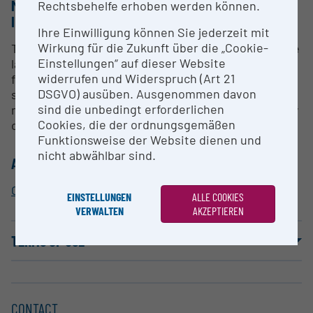
METHODS & EXPERTISE FOR RESEARCH
Rechtsbehelfe erhoben werden können.
INFRASTRUCTURE
Ihre Einwilligung können Sie jederzeit mit
Wirkung für die Zukunft über die „Cookie-
The CytoFLEX V5-B5-R3 flow cytometer has 3 active
Einstellungen“ auf dieser Website
lasers (405 nm, 488 nm, 638 nm) and 13 channels for
widerrufen und Widerspruch (Art 21
fluorescence detection, which can be used for
DSGVO) ausüben. Ausgenommen davon
single measurements in tubes or high-throughput
sind die unbedingt erforderlichen
measurements with a plate loader. The Core Facility
Cookies, die der ordnungsgemäßen
offers training and experimental consulting.
Funktionsweise der Website dienen und
nicht abwählbar sind.
ALLOCATION TO RESEARCH INFRASTRUCTURE
Core Facility Cytometry
EINSTELLUNGEN
ALLE COOKIES
VERWALTEN
AKZEPTIEREN
TERMS OF USE
CONTACT