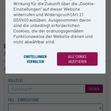
Wirkung für die Zukunft über die „Cookie-
Universität Graz
Lern- und Gedenkort Schloss Hartheim
Ludwig Boltzmann Gesellschaft (LBG)
Einstellungen“ auf dieser Website
KONSORTIUM
KONSORTIUM
widerrufen und Widerspruch (Art 21
DSGVO) ausüben. Ausgenommen davon
Universität Salzburg
Österreichische Akademie der Wissenschaften (ÖAW)
Universität Wien
sind die unbedingt erforderlichen
Cookies, die der ordnungsgemäßen
Funktionsweise der Website dienen und
nicht abwählbar sind.
LISTE DER FORSCHUNGS­INFRASTRUKTUREN
/
EHRI ERIC
EINSTELLUNGEN
ALLE COOKIES
VERWALTEN
AKZEPTIEREN
FILTERUNG
VOLLTEXT
SUCHEN
F&E - EINRICHTUNG