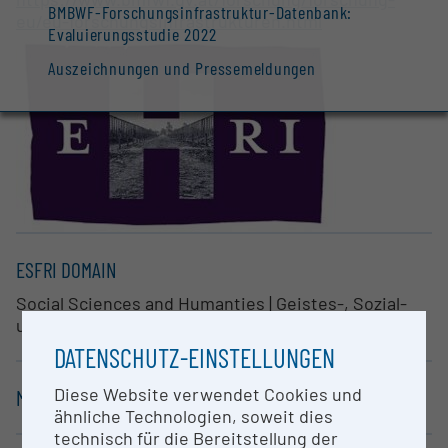
BMBWF-Forschungsinfrastruktur-Datenbank:
eu/eu-forschungsinfrastrukturen.html
Evaluierungsstudie 2022
Auszeichnungen und Pressemeldungen
ESFRI DOMAIN
Social Sciences and Humanties | Geistes-, Sozial-
und Kulturwissenschaften
DATENSCHUTZ-EINSTELLUNGEN
Diese Website verwendet Cookies und
MEMBER
ähnliche Technologien, soweit dies
technisch für die Bereitstellung der