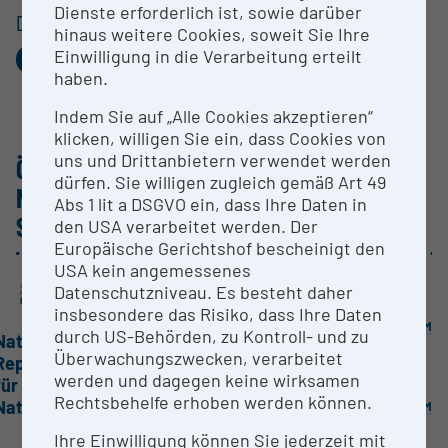
Dienste erforderlich ist, sowie darüber
DIESEN EINTRAG TEILEN
hinaus weitere Cookies, soweit Sie Ihre
Facebook
X.com
Pinterest
LinkedIn
E-
Einwilligung in die Verarbeitung erteilt
Mail
haben.
Indem Sie auf „Alle Cookies akzeptieren“
klicken, willigen Sie ein, dass Cookies von
uns und Drittanbietern verwendet werden
ÖSTER­REI­CHISCHE AKTIVI­TÄTEN UND
dürfen. Sie willigen zugleich gemäß Art 49
NUTZUNG DER FORSCHUNGS­IN­FRA­
Abs 1 lit a DSGVO ein, dass Ihre Daten in
STRUKTUR
den USA verarbeitet werden. Der
Europäische Gerichtshof bescheinigt den
Institut für
USA kein angemessenes
jüdische
Datenschutzniveau. Es besteht daher
Wiener Wiesenthal Institut für Holocaust-Studien (VWI)
Universität Innsbruck
Geschichte
insbesondere das Risiko, dass Ihre Daten
Österreichs
LEAD
KONSORTIUM
KONSORTIUM
durch US-Behörden, zu Kontroll- und zu
Nationalfonds der
Dokumentationsarchiv
Überwachungszwecken, verarbeitet
Republik Österreich
oead
des österreichischen
werden und dagegen keine wirksamen
für Opfer des
(erinnern.at)
Widerstandes
Rechtsbehelfe erhoben werden können.
Nationalsozialismus
KONSORTIUM
KONSORTIUM
KONSORTIUM
Ihre Einwilligung können Sie jederzeit mit