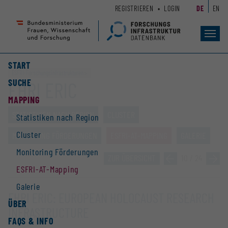
Zum
Zur
REGISTRIEREN
LOGIN
DE
EN
Seiteninhalt
Hauptnavigation
(
(
Accesskey
Accesskey
Toggl
navig
1)
2)
START
ESFRI-Forschungs­infrastrukturen
SUCHE
EHRI ERIC
MAPPING
STATISTIKEN NACH REGION
CLUSTER
Statistiken nach Region
Cluster
MONITORING FÖRDERUNGEN
ESFRI-AT-MAPPING
GALERIE
Monitoring Förderungen
ZUR ÜBERSICHT
»
10 / 24
»
ESFRI-AT-Mapping
Galerie
EHRI ERIC: EUROPEAN HOLOCAUST RESEARCH
ÜBER
INFRASTRUCTURE
FAQS & INFO