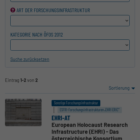
ART DER FORSCHUNGS­INFRASTRUKTUR
KATEGORIE NACH ÖFOS 2012
Suche zurücksetzen
Eintrag
1-2
von
2
Sortierung
Sonstige Forschungsinfrastruktur
ESFRI-Forschungs­infrastrukturen „EHRI ERIC“
EHRI-AT
European Holocaust Research
Infrastructure (EHRI) - Das
österreichische Konsortium