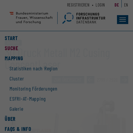
Zum
Zur
REGISTRIEREN
LOGIN
DE
EN
Seiteninhalt
Hauptnavigation
(
(
Accesskey
Accesskey
Toggl
navig
1)
2)
START
Großgerät
SUCHE
3D Druck Metall M2 Cusing
MAPPING
ConceptLaser
Statistiken nach Region
Cluster
ZUR ÜBERSICHT
»
2799 / 2928
»
Monitoring Förderungen
ESFRI-AT-Mapping
Galerie
ÜBER
FAQS & INFO