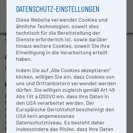
°C) M2 Cusing. Das Material wird im Prozess
BMBWF-Forschungsinfrastruktur-Datenbank:
DATENSCHUTZ-EINSTELLUNGEN
vollständig aufgeschmolzen und es entstehen
Evaluierungsstudie 2022
dichte Bauteile. Die Materialpalette umfasst
Diese Website verwendet Cookies und
Auszeichnungen und Pressemeldungen
Edelstahl (1.4404), Warmarbeitsstahl (1.2709, 1.2344,
ähnliche Technologien, soweit dies
HTCS 150, HTCS 130 u.a.), martensitischer
technisch für die Bereitstellung der
Chromstahl (1.2083), Nickel-Basislegierung (Inconel
Dienste erforderlich ist, sowie darüber
718). Al- und Ti-Legierungen.
hinaus weitere Cookies, soweit Sie Ihre
Einwilligung in die Verarbeitung erteilt
ANSPRECHPERSON
haben.
FH-Prof. Dr.-Ing. Aziz Huskic
Indem Sie auf „Alle Cookies akzeptieren“
klicken, willigen Sie ein, dass Cookies von
uns und Drittanbietern verwendet werden
RESEARCH SERVICES
dürfen. Sie willigen zugleich gemäß Art 49
Entwicklung von neuen Werkstoffen
Abs 1 lit a DSGVO ein, dass Ihre Daten in
Prozessparameter für neue Werkstoffe
den USA verarbeitet werden. Der
Automatisierung von additiven Fertigungsanlage
Europäische Gerichtshof bescheinigt den
Umformwerkzeuge, Druckguss- und
USA kein angemessenes
Spritzgießformen
Datenschutzniveau. Es besteht daher
Reparatur von Bauteilen und Werkzeugen
insbesondere das Risiko, dass Ihre Daten