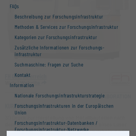
FAQs
Beschreibung zur Forschungs­infrastruktur
Methoden & Services zur Forschungs­infrastruktur
Kategorien zur Forschungs­infrastruktur
Zusätzliche Informationen zur Forschungs­
infrastruktur
Suchmaschine: Fragen zur Suche
Kontakt
FH Oberösterreich
Wels |
Website
Information
Nationale Forschungs­infrastruktur­strategie
OPEN FOR COLLABORATION
KURZBESCHREIBUNG
Forschungs­infrastrukturen in der Europäischen
Union
3D Druck zur Herstellung von Metallbauteilen nach
Forschungs­infrastruktur-Datenbanken /
dem Laser-Schmelz-Verfahren mittels eines Laser
Forschungs­infrastruktur-Netzwerke
Cusing Schmelzprozesses (mit Bauraumheizung 600