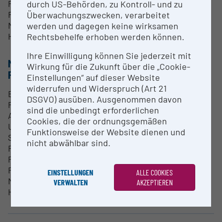
Prototypenbau
durch US-Behörden, zu Kontroll- und zu
Flugzeugbau
Überwachungszwecken, verarbeitet
Medizintechnik
werden und dagegen keine wirksamen
Hydraulik
Rechtsbehelfe erhoben werden können.
Ihre Einwilligung können Sie jederzeit mit
METHODEN & EXPERTISE ZUR
Wirkung für die Zukunft über die „Cookie-
FORSCHUNGSINFRASTRUKTUR
Einstellungen“ auf dieser Website
widerrufen und Widerspruch (Art 21
Entwicklung von neuen Werkstoffen
DSGVO) ausüben. Ausgenommen davon
Prozessparameter für neue Werkstoffe
sind die unbedingt erforderlichen
Automatisierung von additiven Fertigungsanlage
Cookies, die der ordnungsgemäßen
Umformwerkzeuge, Druckguss- und
Funktionsweise der Website dienen und
Spritzgießformen
nicht abwählbar sind.
Reparatur von Bauteilen und Werkzeugen
Prototypenbau
Flugzeugbau
EINSTELLUNGEN
ALLE COOKIES
Medizintechnik
VERWALTEN
AKZEPTIEREN
Hydraulik