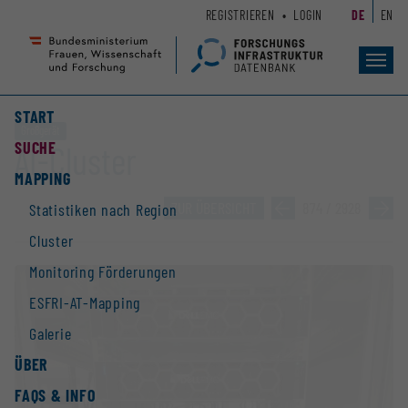
Zum
Zur
REGISTRIEREN
LOGIN
DE
EN
Seiteninhalt
Hauptnavigation
(
(
Accesskey
Accesskey
Toggl
navig
1)
2)
START
Großgerät
SUCHE
AI-Cluster
MAPPING
ZUR ÜBERSICHT
»
874 / 2928
»
Statistiken nach Region
Cluster
Monitoring Förderungen
ESFRI-AT-Mapping
Galerie
ÜBER
FAQS & INFO