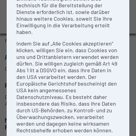
BMBWF-Forschungsinfrastruktur-Datenbank:
technisch für die Bereitstellung der
Linz |
Website
Evaluierungsstudie 2022
Dienste erforderlich ist, sowie darüber
hinaus weitere Cookies, soweit Sie Ihre
Auszeichnungen und Pressemeldungen
Einwilligung in die Verarbeitung erteilt
KURZBESCHREIBUNG
haben.
Rechencluster
Indem Sie auf „Alle Cookies akzeptieren“
klicken, willigen Sie ein, dass Cookies von
ANSPRECHPERSON
uns und Drittanbietern verwendet werden
dürfen. Sie willigen zugleich gemäß Art 49
Christian Friedl
Abs 1 lit a DSGVO ein, dass Ihre Daten in
den USA verarbeitet werden. Der
Europäische Gerichtshof bescheinigt den
RESEARCH SERVICES
USA kein angemessenes
Datenschutzniveau. Es besteht daher
Derzeit sind keine Forschungsservices auf dieser
insbesondere das Risiko, dass Ihre Daten
Anlage möglich.
durch US-Behörden, zu Kontroll- und zu
Überwachungszwecken, verarbeitet
METHODEN & EXPERTISE ZUR
werden und dagegen keine wirksamen
FORSCHUNGSINFRASTRUKTUR
Rechtsbehelfe erhoben werden können.