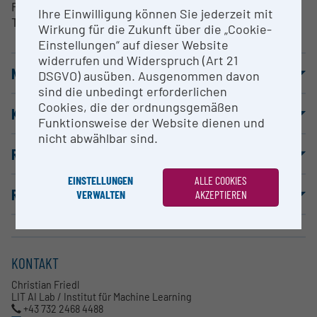
Produktivsystem für Forschungsanwendungen und
Ihre Einwilligung können Sie jederzeit mit
Testsysteme.
Wirkung für die Zukunft über die „Cookie-
Einstellungen“ auf dieser Website
widerrufen und Widerspruch (Art 21
NUTZUNGSBEDINGUNGEN
DSGVO) ausüben. Ausgenommen davon
sind die unbedingt erforderlichen
Cookies, die der ordnungsgemäßen
KOOPERATIONSPARTNER
Funktionsweise der Website dienen und
nicht abwählbar sind.
REFERENZPROJEKTE
EINSTELLUNGEN
ALLE COOKIES
REFERENZPUBLIKATIONEN
VERWALTEN
AKZEPTIEREN
KONTAKT
Christian Friedl
LIT AI Lab / Institut für Machine Learning
+43 732 2468 4488