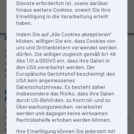
Dienste erforderlich ist, sowie darüber
BMBWF-Forschungsinfrastruktur-Datenbank:
hinaus weitere Cookies, soweit Sie Ihre
ANSPRECHPERSON
Evaluierungsstudie 2022
Einwilligung in die Verarbeitung erteilt
Auszeichnungen und Pressemeldungen
Mag. Erna Ströbitzer
haben.
Indem Sie auf „Alle Cookies akzeptieren“
RESEARCH SERVICES
klicken, willigen Sie ein, dass Cookies von
uns und Drittanbietern verwendet werden
Lesesaal mit 6 Arbeitsplätzen, 2
dürfen. Sie willigen zugleich gemäß Art 49
Computerterminals, 2 Plätze für die Verwendung
Abs 1 lit a DSGVO ein, dass Ihre Daten in
audiovisueller Medien, Freihandbibliothek,
den USA verarbeitet werden. Der
persönliche wissenschaftliche Information während
Europäische Gerichtshof bescheinigt den
der Öffnungszeiten
USA kein angemessenes
Datenschutzniveau. Es besteht daher
METHODEN & EXPERTISE ZUR
insbesondere das Risiko, dass Ihre Daten
FORSCHUNGSINFRASTRUKTUR
durch US-Behörden, zu Kontroll- und zu
Überwachungszwecken, verarbeitet
Bereitstellung von Noten, Musikhandschriften,
werden und dagegen keine wirksamen
Literatur, Tondokumenten, Fotos etc. und Expertise
Rechtsbehelfe erhoben werden können.
in einem öffentlich zugänglichen Lesesaal.
Beantwortung von Anfragen per Email
Ihre Einwilligung können Sie jederzeit mit