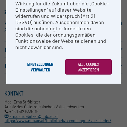
Wirkung für die Zukunft über die „Cookie-
Einstellungen“ auf dieser Website
ZUORDNUNG ZUR FORSCHUNGSINFRASTRUKTUR
widerrufen und Widerspruch (Art 21
DSGVO) ausüben. Ausgenommen davon
Wissenschaftliche Bibliothek, inkl. Sammlungen von
sind die unbedingt erforderlichen
geisteswissenschaftlichen Originalquellen
Cookies, die der ordnungsgemäßen
Funktionsweise der Website dienen und
nicht abwählbar sind.
NUTZUNGSBEDINGUNGEN
EINSTELLUNGEN
ALLE COOKIES
KOOPERATIONSPARTNER
VERWALTEN
AKZEPTIEREN
KONTAKT
Mag. Erna Ströbitzer
Archiv des Österreichischen Volksliedwerkes
+43 1 512 6335-15
erna.stroebitzer@onb.ac.at
https://www.onb.ac.at/bibliothek/sammlungen/volkslieder/