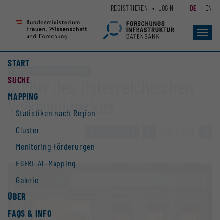
Zum
Zur
REGISTRIEREN
LOGIN
DE
EN
Seiteninhalt
Hauptnavigation
(
(
Accesskey
Accesskey
Toggl
navig
1)
2)
START
Elektronische Datenbank / Sammlung
SUCHE
Archiv des Österreichischen
MAPPING
Volksliedwerkes
Statistiken nach Region
Cluster
ZUR ÜBERSICHT
»
2633 / 2928
»
Monitoring Förderungen
ESFRI-AT-Mapping
Galerie
ÜBER
FAQS & INFO