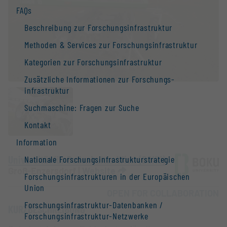
FAQs
Beschreibung zur Forschungs­infrastruktur
Methoden & Services zur Forschungs­infrastruktur
Kategorien zur Forschungs­infrastruktur
Zusätzliche Informationen zur Forschungs­
infrastruktur
Suchmaschine: Fragen zur Suche
Kontakt
Information
Universität für Bodenkultur Wien (BOKU)
Nationale Forschungs­infrastruktur­strategie
Groß-Enzersdorf |
Website
Forschungs­infrastrukturen in der Europäischen
Union
OPEN FOR COLLABORATION
Forschungs­infrastruktur-Datenbanken /
KURZBESCHREIBUNG
Forschungs­infrastruktur-Netzwerke