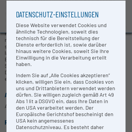
Solarbetriebener Feldroboter für die autonome
BMBWF-Forschungsinfrastruktur-Datenbank:
Aussaat und mechanische Unkrautbekämpfung.
Evaluierungsstudie 2022
DATENSCHUTZ-EINSTELLUNGEN
Mithilfe von GPS-RTK wird die genaue Position der
Auszeichnungen und Pressemeldungen
Pflanzen markiert, wodurch eine gezielte
Diese Website verwendet Cookies und
Bewirtschaftung zwischen und innerhalb der Reihen
ähnliche Technologien, soweit dies
möglich ist. Die präzise Steuerung reduziert den
technisch für die Bereitstellung der
manuellen Pflegeaufwand erheblich oder macht ihn
Dienste erforderlich ist, sowie darüber
sogar überflüssig. Die integrierten Solarmodule
hinaus weitere Cookies, soweit Sie Ihre
laden ein Batteriesystem für bis zu 24 Stunden
Einwilligung in die Verarbeitung erteilt
Betrieb auf. FarmDroid wird als Plattform für
haben.
Sensoren und optische Systeme zur
Datenerfassung und Erstellung digitaler Zwillinge
Indem Sie auf „Alle Cookies akzeptieren“
eingesetzt.
klicken, willigen Sie ein, dass Cookies von
uns und Drittanbietern verwendet werden
ANSPRECHPERSON
dürfen. Sie willigen zugleich gemäß Art 49
Abs 1 lit a DSGVO ein, dass Ihre Daten in
Alexander Bauer
den USA verarbeitet werden. Der
Europäische Gerichtshof bescheinigt den
USA kein angemessenes
RESEARCH SERVICES
Datenschutzniveau. Es besteht daher