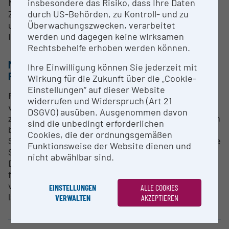
insbesondere das Risiko, dass Ihre Daten
Möglichkeiten für eine wissenschaftliche
durch US-Behörden, zu Kontroll- und zu
Zusammenarbeit bestehen. Interessierte Forscher
Überwachungszwecken, verarbeitet
und Institutionen werden gebeten, sich für weitere
werden und dagegen keine wirksamen
Informationen an Alexander Bauer zu wenden.
Rechtsbehelfe erhoben werden können.
METHODEN & EXPERTISE ZUR
Ihre Einwilligung können Sie jederzeit mit
FORSCHUNGSINFRASTRUKTUR
Wirkung für die Zukunft über die „Cookie-
Einstellungen“ auf dieser Website
FarmDroid ist für die Aussaat und Pflege
widerrufen und Widerspruch (Art 21
verschiedener Nutzpflanzen konzipiert. Zusätzlich
DSGVO) ausüben. Ausgenommen davon
zu seinen primären landwirtschaftlichen Funktionen
sind die unbedingt erforderlichen
bietet die Plattform die Flexibilität, verschiedene
Cookies, die der ordnungsgemäßen
Sensor- und optische Systeme zu integrieren. Diese
Funktionsweise der Website dienen und
Systeme ermöglichen eine bodennahen
nicht abwählbar sind.
Datenerfassung und unterstützen so die
fortschrittliche Datenverarbeitung und das Training
von Computervisionsmodellen für
EINSTELLUNGEN
ALLE COOKIES
landwirtschaftliche Anwendungen.
VERWALTEN
AKZEPTIEREN