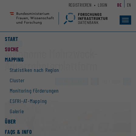
Zum
Zur
REGISTRIEREN
LOGIN
DE
EN
Seiteninhalt
Hauptnavigation
(
(
Accesskey
Accesskey
Toggl
navig
1)
2)
START
Großgerät
SUCHE
Autonome Mehrzweck-
MAPPING
Agrarroboterplattform
Statistiken nach Region
Cluster
ZUR ÜBERSICHT
»
732 / 2928
»
Monitoring Förderungen
ESFRI-AT-Mapping
Galerie
ÜBER
FAQS & INFO