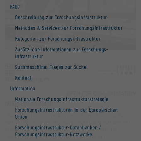
FAQs
Beschreibung zur Forschungs­infrastruktur
Methoden & Services zur Forschungs­infrastruktur
Kategorien zur Forschungs­infrastruktur
Zusätzliche Informationen zur Forschungs­
infrastruktur
Naturhistorisches Museum Wien -
Suchmaschine: Fragen zur Suche
NHM
Kontakt
Wien |
Website
Information
OPEN FOR COLLABORATION
Nationale Forschungs­infrastruktur­strategie
KURZBESCHREIBUNG
Forschungs­infrastrukturen in der Europäischen
Die Bibliothek der prähis­to­ri­schen Abteilung des
Union
Naturhistorischen Museums Wien umfasst derzeit
Forschungs­infrastruktur-Datenbanken /
etwa 15.000 Titel und legt ihren Fokus auf die
Forschungs­infrastruktur-Netzwerke
Sammelgebiete Prähistorie, Archäologie,