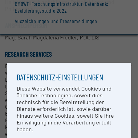
Hallstattzeit, Neolithikum, Paläolithikum und
BMBWF-Forschungsinfrastruktur-Datenbank:
Philosophie.
Evaluierungsstudie 2022
Auszeichnungen und Pressemeldungen
ANSPRECHPERSON
Mag. Sarah Magdalena Fiedler, M.A. LIS
RESEARCH SERVICES
Forschende, Studierende und Gäste werden bei der
wissenschaftlichen Recherche, der
DATENSCHUTZ-EINSTELLUNGEN
Literaturbeschaffung und bei
Digitalisierungsanfragen unterstützt. An
Diese Website verwendet Cookies und
Schüler*innen werden zudem mithilfe
ähnliche Technologien, soweit dies
entsprechenden Informationsmaterials die
technisch für die Bereitstellung der
Grundlagen einer allgemeinen
Dienste erforderlich ist, sowie darüber
Bibliotheksbenutzung vermittelt. Im Rahmen der
hinaus weitere Cookies, soweit Sie Ihre
Erstellung von Vorwissenschaftlichen Arbeiten
Einwilligung in die Verarbeitung erteilt
kann eine bibliothekspädagogische Betreuung
haben.
erfolgen.