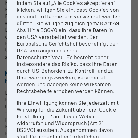
Für museumsinterne, aber auch externe
Indem Sie auf „Alle Cookies akzeptieren“
Buchliebhaber*innen und Sammler*innen werden
klicken, willigen Sie ein, dass Cookies von
Expertisen zu diversem wertvollem Buchgut
uns und Drittanbietern verwendet werden
erstellt.
dürfen. Sie willigen zugleich gemäß Art 49
Die Digitalisierung von Werken, die sich im Bestand
Abs 1 lit a DSGVO ein, dass Ihre Daten in
der Bibliotheken befinden, kann (unter
den USA verarbeitet werden. Der
Rücksichtnahme auf das anzuwendende
Europäische Gerichtshof bescheinigt den
Urheberrecht) angefragt werden. Ansuchen haben
USA kein angemessenes
ausschließlich schriftlich zu erfolgen.
Datenschutzniveau. Es besteht daher
insbesondere das Risiko, dass Ihre Daten
durch US-Behörden, zu Kontroll- und zu
METHODEN & EXPERTISE ZUR
Überwachungszwecken, verarbeitet
FORSCHUNGSINFRASTRUKTUR
werden und dagegen keine wirksamen
Rechtsbehelfe erhoben werden können.
Die Präsenzbibliotheken des Naturhistorischen
Museums Wien stellen einen ebenso wertvollen wie
Ihre Einwilligung können Sie jederzeit mit
unverzichtbaren Arbeitsbehelf für die im Haus
Wirkung für die Zukunft über die „Cookie-
tätigen Spezialist*innen sowie für externe
Einstellungen“ auf dieser Website
Fachleute und Interessierte dar. Der Katalog der
widerrufen und Widerspruch (Art 21
Monographien und Zeitschriftentitel ist online im
DSGVO) ausüben. Ausgenommen davon
Bibliothekssystem KOHA
sind die unbedingt erforderlichen