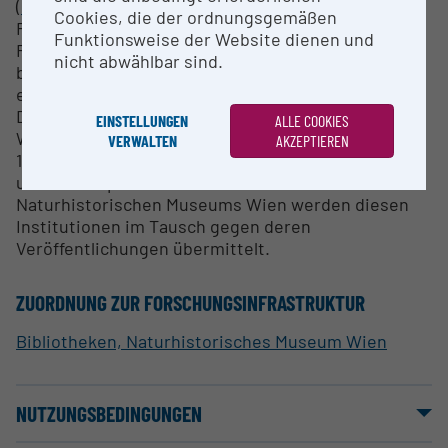
(
https://bibliothek.nhm.at/
) abrufbar.
Cookies, die der ordnungsgemäßen
Recherche-, Fernleihe- sowie
Funktionsweise der Website dienen und
Reproduktionsanfragen werden unter
nicht abwählbar sind.
bestmöglicher Hilfestellung schriftlich
entgegengenommen.
Die Bibliotheken des Naturhistorischen Museums
EINSTELLUNGEN
ALLE COOKIES
Wien stehen via Schriftentausch weltweit mit über
VERWALTEN
AKZEPTIEREN
1.000 wissenschaftlichen Einrichtungen in Kontakt
und Tauschpartnerschaft. Publikationen des
Naturhistorischen Museums Wien werden diesen
Institutionen im Tausch gegen deren
Veröffentlichungen übermittelt.
ZUORDNUNG ZUR FORSCHUNGSINFRASTRUKTUR
Bibliotheken, Naturhistorisches Museum Wien
NUTZUNGSBEDINGUNGEN