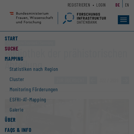
Zum
Zur
REGISTRIEREN
LOGIN
DE
EN
Seiteninhalt
Hauptnavigation
(
(
Accesskey
Accesskey
Toggl
navig
1)
2)
START
Elektronische Datenbank / Sammlung
SUCHE
Bibliothek der prähistorischen
MAPPING
Abteilung
Statistiken nach Region
Cluster
ZUR ÜBERSICHT
»
322 / 2928
»
Monitoring Förderungen
ESFRI-AT-Mapping
Galerie
ÜBER
FAQS & INFO