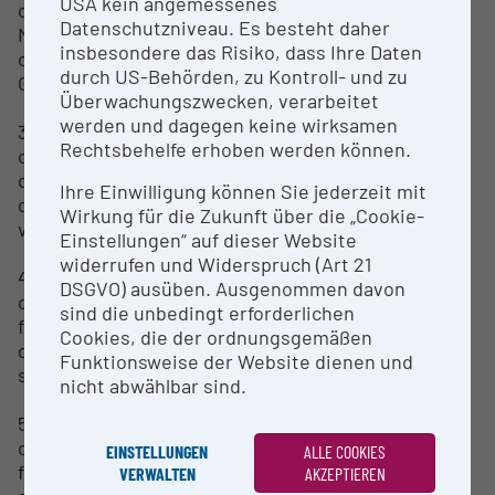
USA kein angemessenes
o Detektion von fluoreszierenden Molekülen oder
Datenschutzniveau. Es besteht daher
Markern (z. B. GFP, RFP, IR-Dyes).
insbesondere das Risiko, dass Ihre Daten
o Ermöglicht die Visualisierung von Zielstrukturen,
durch US-Behörden, zu Kontroll- und zu
Geweben oder molekularen Prozessen.
Überwachungszwecken, verarbeitet
werden und dagegen keine wirksamen
3. Quantitative Bildanalyse
Rechtsbehelfe erhoben werden können.
o Präzise Messung der Signalintensität zur
quantitativen Bewertung biologischer Prozesse.
Ihre Einwilligung können Sie jederzeit mit
o Vergleich von Signalstärken zwischen
Wirkung für die Zukunft über die „Cookie-
verschiedenen Proben oder Zeitpunkten.
Einstellungen“ auf dieser Website
widerrufen und Widerspruch (Art 21
4. Multispektrale Bildgebung
DSGVO) ausüben. Ausgenommen davon
o Gleichzeitige Erfassung mehrerer Wellenlängen
sind die unbedingt erforderlichen
für komplexe Experimente mit mehreren Markern.
Cookies, die der ordnungsgemäßen
o Reduktion von Hintergrundsignalen durch
Funktionsweise der Website dienen und
spektrale Entmischung.
nicht abwählbar sind.
5. 3D-Bildgebung (optional)
o Rekonstruktion von biolumineszenten oder
EINSTELLUNGEN
ALLE COOKIES
fluoreszierenden Signalen in drei Dimensionen.
VERWALTEN
AKZEPTIEREN