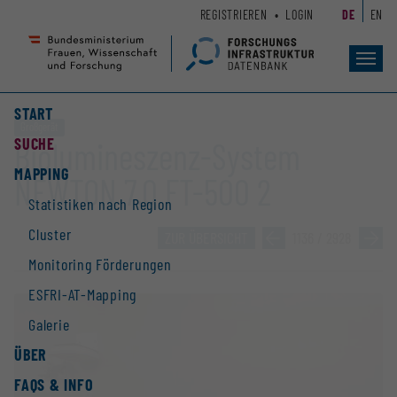
Zum
Zur
REGISTRIEREN
LOGIN
DE
EN
Seiteninhalt
Hauptnavigation
(
(
Accesskey
Accesskey
Toggl
navig
1)
2)
START
Großgerät
SUCHE
Biolumineszenz-System
MAPPING
NEWTON 7.0 FT-500 2
Statistiken nach Region
Cluster
ZUR ÜBERSICHT
»
1136 / 2928
»
Monitoring Förderungen
ESFRI-AT-Mapping
Galerie
ÜBER
FAQS & INFO