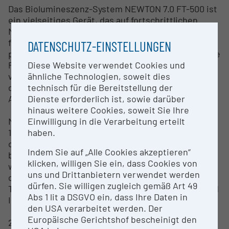
Das Biolumineszenz-System NEWTON 7.0 FT-500 ist
ein vielseitiges Gerät, das auf fortschrittlichen
Methoden der biolumineszenten und
fluoreszierenden Bildgebung basiert. Es wird in der
DATENSCHUTZ-EINSTELLUNGEN
präklinischen Forschung eingesetzt, um biologische
Diese Website verwendet Cookies und
Prozesse in vivo, ex vivo und in vitro zu
ähnliche Technologien, soweit dies
visualisieren und zu analysieren. Die Methoden und
technisch für die Bereitstellung der
die erforderliche Expertise umfassen folgende
Dienste erforderlich ist, sowie darüber
Aspekte:
hinaus weitere Cookies, soweit Sie Ihre
Einwilligung in die Verarbeitung erteilt
Methoden
haben.
1. Biolumineszenz-Bildgebung
o Erfassung von Lichtemissionen, die durch
Indem Sie auf „Alle Cookies akzeptieren“
biolumineszente Reporter wie Luciferase erzeugt
klicken, willigen Sie ein, dass Cookies von
werden.
uns und Drittanbietern verwendet werden
o Anwendung in der Überwachung von
dürfen. Sie willigen zugleich gemäß Art 49
Tumorwachstum, Genexpression, Zellmigration und
Abs 1 lit a DSGVO ein, dass Ihre Daten in
Infektionsmodellen.
den USA verarbeitet werden. Der
Europäische Gerichtshof bescheinigt den
2. Fluoreszenz-Bildgebung