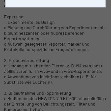
o Ermöglicht die Lokalisierung von Signalen in
tiefen Gewebeschichten.
Expertise
1. Experimentelles Design
o Planung und Durchführung von Experimenten mit
biolumineszenten oder fluoreszierenden
Reportersystemen.
o Auswahl geeigneter Reporter, Marker und
Protokolle für spezifische Fragestellungen.
2. Probenvorbereitung
o Umgang mit lebenden Tieren (z. B. Mäusen) oder
Zellkulturen für in vivo- und in vitro-Experimente.
o Anwendung von Injektionstechniken (z. B. für
Substrate wie Luciferin).
3. Bildaufnahme und -optimierung
o Bedienung des NEWTON 7.0 FT-500, einschließlich
der Einstellung von Belichtungszeit, Filter und
Kamerasensitivität.