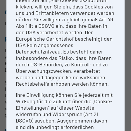
Indem Sie auf „Alle Cookies akzeptieren“
klicken, willigen Sie ein, dass Cookies von
ANSPRECHPERSON
uns und Drittanbietern verwendet werden
dürfen. Sie willigen zugleich gemäß Art 49
Ingrid Döller Diem
Abs 1 lit a DSGVO ein, dass Ihre Daten in
den USA verarbeitet werden. Der
Europäische Gerichtshof bescheinigt den
RESEARCH SERVICES
USA kein angemessenes
Die EQ-GmbH bietet Zugang zu gut ausgerüsteten
Datenschutzniveau. Es besteht daher
wissenschaftlichen Core Facilities und unterstützt
insbesondere das Risiko, dass Ihre Daten
Kooperationen mit dem VIBT der Universität für
durch US-Behörden, zu Kontroll- und zu
Bodenkultur Wien.
Überwachungszwecken, verarbeitet
werden und dagegen keine wirksamen
Sie erhalten Zugang zu kostengünstiger
Rechtsbehelfe erhoben werden können.
Infrastrukturnutzung sowie bei Bedarf
Ihre Einwilligung können Sie jederzeit mit
Unterstützung durch Wissenschafter und
Wirkung für die Zukunft über die „Cookie-
WissenschafterInnen der Universität im Rahmen
Einstellungen“ auf dieser Website
von Forschungskooperationen und gegebenenfalls
widerrufen und Widerspruch (Art 21
gemeinsamen Projekten und Publikationen.
DSGVO) ausüben. Ausgenommen davon
sind die unbedingt erforderlichen
METHODEN & EXPERTISE ZUR