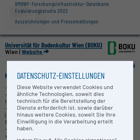
BMBWF-Forschungsinfrastruktur-Datenbank:
Evaluierungsstudie 2022
Auszeichnungen und Pressemeldungen
Universität für Bodenkultur Wien (BOKU)
Wien |
Website
OPEN FOR COLLABORATION
DATENSCHUTZ-EINSTELLUNGEN
KURZBESCHREIBUNG
Diese Website verwendet Cookies und
- Genomsequenzierungen von Pilzen und Hefen
ähnliche Technologien, soweit dies
- Transcriptomsequenzierungen von Pilzen und
technisch für die Bereitstellung der
Hefen
Dienste erforderlich ist, sowie darüber
- Umweltsimulation, Simulation von Stress
hinaus weitere Cookies, soweit Sie Ihre
(anwendbar für Zellkulturen, Mikroorganismen,
Einwilligung in die Verarbeitung erteilt
Pflanzen).
haben.
- Stressbedingungen im Bioreaktor: Optimierung
von Fermenationsprozessen