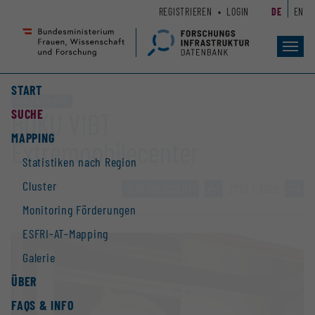
Zum
Zur
REGISTRIEREN
LOGIN
DE
EN
Seiteninhalt
Hauptnavigation
(
(
Accesskey
Accesskey
Toggl
navig
1)
2)
START
Core Facility (CF)
SUCHE
BOKU VIBT
MAPPING
Extremophilecenter
Statistiken nach Region
Cluster
ZUR ÜBERSICHT
»
2778 / 2928
»
Monitoring Förderungen
ESFRI-AT-Mapping
Galerie
ÜBER
FAQS & INFO