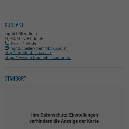
KONTAKT
Ingrid Döller Diem
EQ-BOKU-VIBT GmbH
01 47654 99304
ingrid.doeller-diem@boku.ac.at
http://eq-vibt.boku.ac.at/
https://www.extremophilecenter.at/
STANDORT