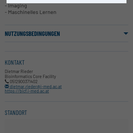
- Imaging
- Maschinelles Lernen
NUTZUNGSBEDINGUNGEN
KONTAKT
Dietmar Rieder
Bioinformatics Core Facility
0512900371402
dietmar.rieder@i-med.ac.at
https://bicf.i-med.ac.at
STANDORT