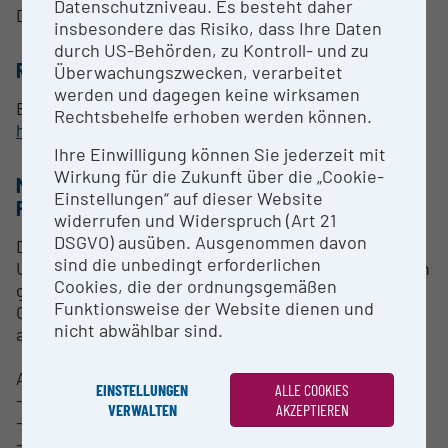
Datenschutzniveau. Es besteht daher
Dietmar Rieder
insbesondere das Risiko, dass Ihre Daten
durch US-Behörden, zu Kontroll- und zu
RESEARCH SERVICES
Überwachungszwecken, verarbeitet
werden und dagegen keine wirksamen
Bioinformatische Datenanalyse, siehe:
Rechtsbehelfe erhoben werden können.
https://bicf.i-med.ac.at
Ihre Einwilligung können Sie jederzeit mit
Wirkung für die Zukunft über die „Cookie-
METHODEN & EXPERTISE ZUR
Einstellungen“ auf dieser Website
FORSCHUNGSINFRASTRUKTUR
widerrufen und Widerspruch (Art 21
DSGVO) ausüben. Ausgenommen davon
Die Bioinformatics Core Facility bietet
sind die unbedingt erforderlichen
Unterstützung bei der Analyse und Speicherung von
Cookies, die der ordnungsgemäßen
großen Datenmengen, welche in den Bereichen
Funktionsweise der Website dienen und
Gesundheitswissenschaften und Life Sciences
nicht abwählbar sind.
anfallen.
Anwendungsbereiche:
EINSTELLUNGEN
ALLE COOKIES
- Genomics
VERWALTEN
AKZEPTIEREN
- Transcriptomics
- Single cell analysis