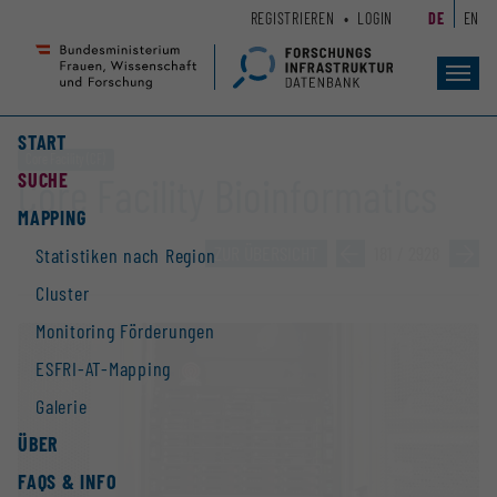
Zum
Zur
REGISTRIEREN
LOGIN
DE
EN
Seiteninhalt
Hauptnavigation
(
(
Accesskey
Accesskey
Toggl
navig
1)
2)
START
Core Facility (CF)
SUCHE
Core Facility Bioinformatics
MAPPING
ZUR ÜBERSICHT
»
181 / 2928
»
Statistiken nach Region
Cluster
Monitoring Förderungen
ESFRI-AT-Mapping
Galerie
ÜBER
FAQS & INFO