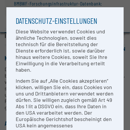
BMBWF-Forschungsinfrastruktur-Datenbank:
Evaluierungsstudie 2022
DATENSCHUTZ-EINSTELLUNGEN
Auszeichnungen und Pressemeldungen
Medizinische Universität Innsbruck
Diese Website verwendet Cookies und
Innsbruck |
Website
ähnliche Technologien, soweit dies
technisch für die Bereitstellung der
OPEN FOR COLLABORATION
Dienste erforderlich ist, sowie darüber
hinaus weitere Cookies, soweit Sie Ihre
KURZBESCHREIBUNG
Einwilligung in die Verarbeitung erteilt
Die Bioinformatics Core Facility ist auf die
haben.
bioinformatische Analyse von großen Datenmengen,
Indem Sie auf „Alle Cookies akzeptieren“
wie z.B. Genome, Transcriptome, single cell
klicken, willigen Sie ein, dass Cookies von
sequencing Daten und Imaging Daten, spezialisiert
uns und Drittanbietern verwendet werden
und bietet ihre Expertise zur Unterstützung von
dürfen. Sie willigen zugleich gemäß Art 49
Forschungsvorhaben im
Abs 1 lit a DSGVO ein, dass Ihre Daten in
gesundheitswissenschaftlichen Bereich an.
den USA verarbeitet werden. Der
Europäische Gerichtshof bescheinigt den
ANSPRECHPERSON
USA kein angemessenes