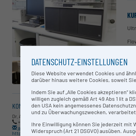
KU
Ult
Flo
exp
pur
DATENSCHUTZ-EINSTELLUNGEN
Hig
Diese Website verwendet Cookies und ähnlic
AN
darüber hinaus weitere Cookies, soweit Sie 
Indem Sie auf „Alle Cookies akzeptieren“ kl
Dr.
willigen zugleich gemäß Art 49 Abs 1 lit a
KONTAKT
den USA kein angemessenes Datenschutzniv
RE
und zu Überwachungszwecken, verarbeitet
Dr. Andreas Spittler
+43 (0)1 40400-73540
Ult
Ihre Einwilligung können Sie jederzeit mit
andreas.spittler@meduniwien.ac.at
Sor
Widerspruch (Art 21 DSGVO) ausüben. Ausg
http://corefacilities.meduniwien.ac.at/flow-cytometry/?L=1