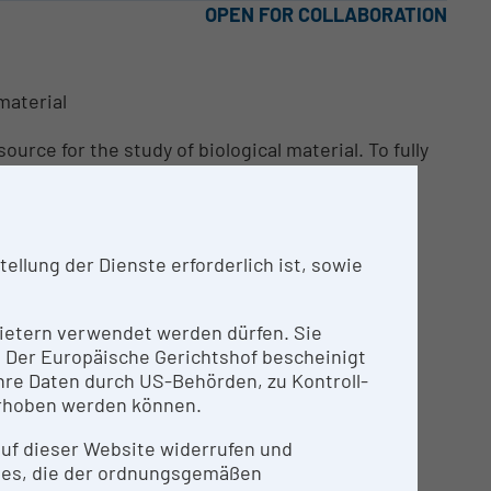
OPEN FOR COLLABORATION
material
rce for the study of biological material. To fully
eded but this is not always available. For this
entation with experienced staff to offer Ultra-
llung der Dienste erforderlich ist, sowie
nbietern verwendet werden dürfen. Sie
n. Der Europäische Gerichtshof bescheinigt
re Daten durch US-Behörden, zu Kontroll-
rhoben werden können.
o 70.000 events/sec
 auf dieser Website widerrufen und
lations for further experiments e.g. cell cloning
ies, die der ordnungsgemäßen