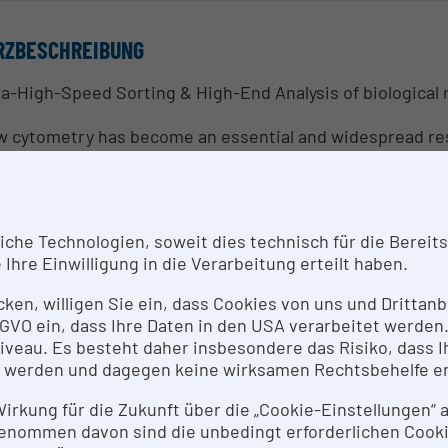
RZBESCHREIBUNG
ra-High-Speed Sorting & High-End Analysis of biological 
w cytometry has become an essential and widespread resou
loit this technology, great experience and expertise is ne
pose the core facility flow cytometry centralizes instrum
h-Speed Sorting and High-End Analysis.
he Technologien, soweit dies technisch für die Bereitste
SPRECHPERSON
Ihre Einwilligung in die Verarbeitung erteilt haben.
icken, willigen Sie ein, dass Cookies von uns und Dritta
 Andreas Spittler
 DSGVO ein, dass Ihre Daten in den USA verarbeitet werde
eau. Es besteht daher insbesondere das Risiko, dass Ih
SEARCH SERVICES
 werden und dagegen keine wirksamen Rechtsbehelfe e
ra-High-Speed Sorting – 6 way sorting, sorting rate up t
 Wirkung für die Zukunft über die „Cookie-Einstellungen“
ting heterogeneous cell populations into single cell popu
enommen davon sind die unbedingt erforderlichen Cook