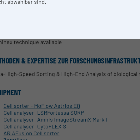
ting under temperature controlled conditions in tubes, pla
ht abwählbar sind.
h-End Analysis and functional tests
ndalone analysis computers that can be used for off-line
enix Multicycle AV, ModFit
found knowledge in flow cytometry methods
ert advice in designing your experiments and in analysin
inex technique available
THODEN & EXPERTISE ZUR FORSCHUNGSINFRASTRUK
ra-High-Speed Sorting & High-End Analysis of biological 
UIPMENT
Cell sorter - MoFlow Astrios EQ
Cell analyser: LSRFortessa SORP
Cell analyser: Amnis ImageStreamX MarkII
Cell analyser: CytoFLEX S
ARIAFusion Cell sorter
ZetaView