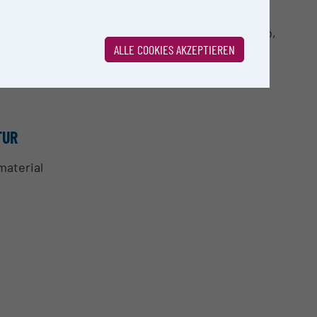
tes, slides ...
 analysis Software packages: Diva, Kaluza, FlowJo,
ALLE COOKIES AKZEPTIEREN
g your data
TUR
material