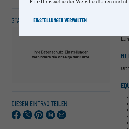
Sor
Funktionsweise der Website dienen und nic
Hig
Sta
STANDORT
Pho
EINSTELLUNGEN VERWALTEN
Pro
Exp
Lum
ME
Ult
EQ
DIESEN EINTRAG TEILEN
Facebook
X.com
Pinterest
LinkedIn
E-
Mail