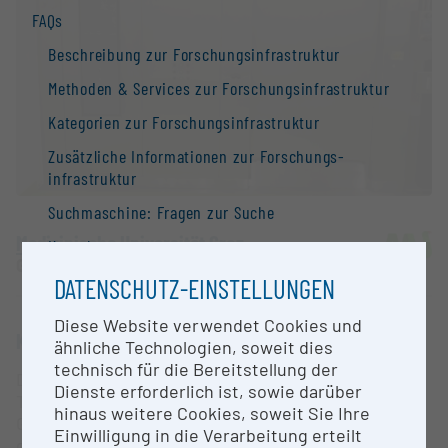
FAQs
Beschreibung zur Forschungs­infrastruktur
Methoden & Services zur Forschungs­infrastruktur
Kategorien zur Forschungs­infrastruktur
Zusätzliche Informationen zur Forschungs­
infrastruktur
Suchmaschine: Fragen zur Suche
Medizinische Universität Graz
Kontakt
Graz |
Website
Information
DATENSCHUTZ-EINSTELLUNGEN
Nationale Forschungs­infrastruktur­strategie
Diese Website verwendet Cookies und
KURZBESCHREIBUNG
ähnliche Technologien, soweit dies
Forschungs­infrastrukturen in der Europäischen
technisch für die Bereitstellung der
Union
Der Dampfsterilisator von MMM-Group mit der
Dienste erforderlich ist, sowie darüber
Typenbezeichnung Vakulab PL 191015-2G R ist ein
Forschungs­infrastruktur-Datenbanken /
hinaus weitere Cookies, soweit Sie Ihre
Großsterilisator zur zuverlässigen Sterilisation von
Forschungs­infrastruktur-Netzwerke
Einwilligung in die Verarbeitung erteilt
großen Mengen an Materialien für die