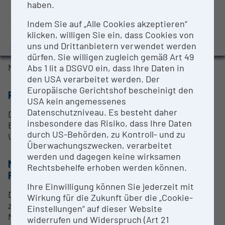
haben.
BMBWF-Forschungsinfrastruktur-Datenbank:
Labortierhaltung mit hohem, hygienischem
Evaluierungsstudie 2022
Standard.
Indem Sie auf „Alle Cookies akzeptieren“
Auszeichnungen und Pressemeldungen
klicken, willigen Sie ein, dass Cookies von
uns und Drittanbietern verwendet werden
ANSPRECHPERSON
dürfen. Sie willigen zugleich gemäß Art 49
Mag. Dr. rer. nat. Birgit Reininger-Gutmann
Abs 1 lit a DSGVO ein, dass Ihre Daten in
den USA verarbeitet werden. Der
Europäische Gerichtshof bescheinigt den
RESEARCH SERVICES
USA kein angemessenes
Datenschutzniveau. Es besteht daher
Dieser Dampfsterilisator ist für den Bedarf der
insbesondere das Risiko, dass Ihre Daten
Biomedizinischen Forschung der Medizinischen
durch US-Behörden, zu Kontroll- und zu
Universität Graz vorbehalten.
Überwachungszwecken, verarbeitet
werden und dagegen keine wirksamen
METHODEN & EXPERTISE ZUR
Rechtsbehelfe erhoben werden können.
FORSCHUNGSINFRASTRUKTUR
Ihre Einwilligung können Sie jederzeit mit
Dieser Dampfsterilisator ermöglicht die
Wirkung für die Zukunft über die „Cookie-
zuverlässige Sterilisation von unterschiedlichen
Einstellungen“ auf dieser Website
Materialien, welche in einer Tierhaltung benötigt
widerrufen und Widerspruch (Art 21