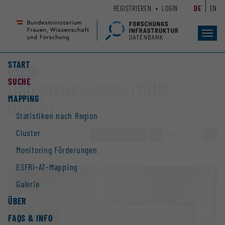
Zum
Zur
REGISTRIEREN
LOGIN
DE
EN
Seiteninhalt
Hauptnavigation
(
(
Accesskey
Accesskey
Toggl
navig
1)
2)
START
Großgerät
SUCHE
Dampfsterilisator (MMM-
MAPPING
Group)
Statistiken nach Region
Cluster
ZUR ÜBERSICHT
»
389 / 2928
»
Monitoring Förderungen
ESFRI-AT-Mapping
Galerie
ÜBER
FAQS & INFO