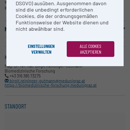
werden (bspw. Käfige, Futter, Wasserflaschen,
DSGVO) ausüben. Ausgenommen davon
Kleinmaterialien, etc.)
sind die unbedingt erforderlichen
Cookies, die der ordnungsgemäßen
Funktionsweise der Website dienen und
NUTZUNGSBEDINGUNGEN
nicht abwählbar sind.
EINSTELLUNGEN
ALLE COOKIES
VERWALTEN
AKZEPTIEREN
KONTAKT
Mag. Dr. rer. nat. Birgit Reininger-Gutmann
Biomedizinische Forschung
+43 316 385 73275
birgit.reininger-gutmann@medunigraz.at
https://biomedizinische-forschung.medunigraz.at
STANDORT