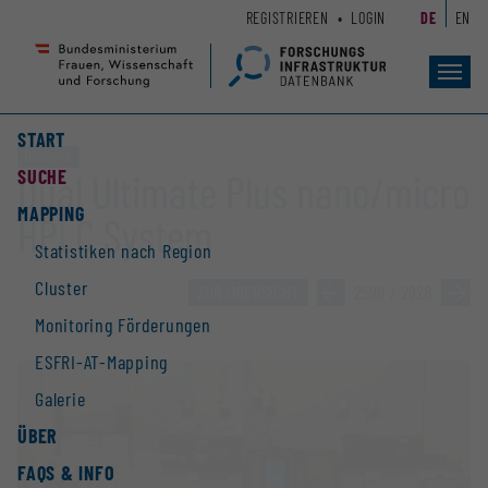
Zum
Zur
REGISTRIEREN
LOGIN
DE
EN
Seiteninhalt
Hauptnavigation
(
(
Accesskey
Accesskey
Toggl
navig
1)
2)
START
Großgerät
SUCHE
Dual Ultimate Plus nano/micro
MAPPING
HPLC System
Statistiken nach Region
Cluster
ZUR ÜBERSICHT
»
2598 / 2928
»
Monitoring Förderungen
ESFRI-AT-Mapping
Galerie
ÜBER
FAQS & INFO