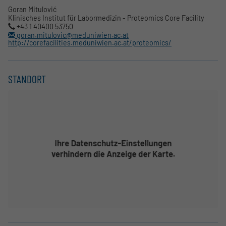
Goran Mitulović
Klinisches Institut für Labormedizin - Proteomics Core Facility
+43 1 40400 53750
goran.mitulovic@meduniwien.ac.at
http://corefacilities.meduniwien.ac.at/proteomics/
STANDORT