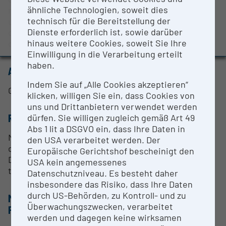
BMBWF-Forschungsinfrastruktur-Datenbank:
ähnliche Technologien, soweit dies
multidimensional separation system or they can be
Evaluierungsstudie 2022
technisch für die Bereitstellung der
used to speed up the sample analysis. A
Dienste erforderlich ist, sowie darüber
combination of different column dimensions and
Auszeichnungen und Pressemeldungen
hinaus weitere Cookies, soweit Sie Ihre
chemistry is possible.
Einwilligung in die Verarbeitung erteilt
haben.
ANSPRECHPERSON
Indem Sie auf „Alle Cookies akzeptieren“
Goran Mitulović
klicken, willigen Sie ein, dass Cookies von
uns und Drittanbietern verwendet werden
RESEARCH SERVICES
dürfen. Sie willigen zugleich gemäß Art 49
Abs 1 lit a DSGVO ein, dass Ihre Daten in
Multidimensional separation of peptides. Online
den USA verarbeitet werden. Der
digest of proteins by using immobilized enzymes.
Europäische Gerichtshof bescheinigt den
Dual separation approach for fast sample
USA kein angemessenes
throughput.
Datenschutzniveau. Es besteht daher
insbesondere das Risiko, dass Ihre Daten
durch US-Behörden, zu Kontroll- und zu
METHODEN & EXPERTISE ZUR
Überwachungszwecken, verarbeitet
FORSCHUNGSINFRASTRUKTUR
werden und dagegen keine wirksamen