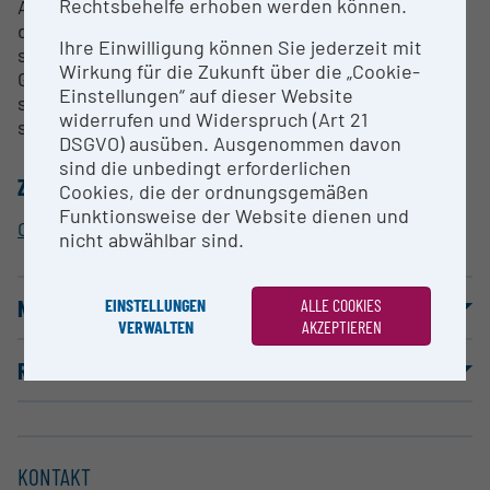
Rechtsbehelfe erhoben werden können.
A series of chromatographic methods has been
developed for the use with the dual gradient
Ihre Einwilligung können Sie jederzeit mit
system. The Proteomics Core Facility uses the Dual
Wirkung für die Zukunft über die „Cookie-
Gradient system for on-line digestion of biological
Einstellungen“ auf dieser Website
samples and for the online multidimensional
widerrufen und Widerspruch (Art 21
separation.
DSGVO) ausüben. Ausgenommen davon
sind die unbedingt erforderlichen
ZUORDNUNG ZUR FORSCHUNGSINFRASTRUKTUR
Cookies, die der ordnungsgemäßen
Funktionsweise der Website dienen und
Core Facility Proteomics
nicht abwählbar sind.
EINSTELLUNGEN
ALLE COOKIES
NUTZUNGSBEDINGUNGEN
VERWALTEN
AKZEPTIEREN
REFERENZPUBLIKATIONEN
KONTAKT