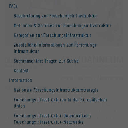
FAQs
Beschreibung zur Forschungs­infrastruktur
Methoden & Services zur Forschungs­infrastruktur
Kategorien zur Forschungs­infrastruktur
Zusätzliche Informationen zur Forschungs­
infrastruktur
FH JOANNEUM Graz
Suchmaschine: Fragen zur Suche
Graz |
Website
Kontakt
OPEN FOR COLLABORATION
Information
KURZBESCHREIBUNG
Nationale Forschungs­infrastruktur­strategie
Konfiguration: 200 kW, 10000 U/min, HBM T10F
Forschungs­infrastrukturen in der Europäischen
500Nm (HBM T12 100Nm, INTERFACE 10 Nm). Der
Union
Schwenkprüfstand ist bis zu 45° schwenkbar in alle
Forschungs­infrastruktur-Datenbanken /
Richtungen für Ölverschäumungsmessungen (FEV-
Forschungs­infrastruktur-Netzwerke
Messgerät),