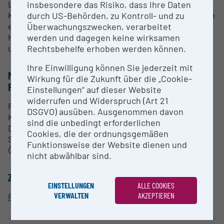
Lager oder Dichtring bis zu (auch größeren)
insbesondere das Risiko, dass Ihre Daten
kompletten Motoren (Stripdown-Messungen). Durch
durch US-Behörden, zu Kontroll- und zu
einen entsprechenden Aufbau können auch
Überwachungszwecken, verarbeitet
Hochdrehzahlkonzepte (bis 30000 U/min)
werden und dagegen keine wirksamen
untersucht werden.
Rechtsbehelfe erhoben werden können.
Ihre Einwilligung können Sie jederzeit mit
METHODEN & EXPERTISE ZUR
Wirkung für die Zukunft über die „Cookie-
FORSCHUNGSINFRASTRUKTUR
Einstellungen“ auf dieser Website
widerrufen und Widerspruch (Art 21
Reibungsuntersuchungen am Vollmotor und an
DSGVO) ausüben. Ausgenommen davon
Komponenten (auch Lager oder Dichtringe), Strip-
sind die unbedingt erforderlichen
Down-Untersuchungen,
Cookies, die der ordnungsgemäßen
Schmierungsuntersuchungen,
Funktionsweise der Website dienen und
Ölverschäumungsmessungen.
nicht abwählbar sind.
ZUORDNUNG ZUR FORSCHUNGSINFRASTRUKTUR
EINSTELLUNGEN
ALLE COOKIES
VERWALTEN
AKZEPTIEREN
Fahrzeugtechnik Getriebeprüfstand