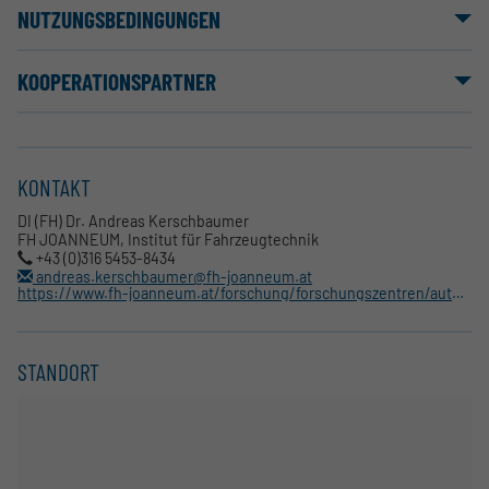
NUTZUNGSBEDINGUNGEN
KOOPERATIONSPARTNER
KONTAKT
DI (FH) Dr. Andreas Kerschbaumer
FH JOANNEUM, Institut für Fahrzeugtechnik
+43 (0)316 5453-8434
andreas.kerschbaumer@fh-joanneum.at
https://www.fh-joanneum.at/forschung/forschungszentren/automotive-testing-lab/
STANDORT