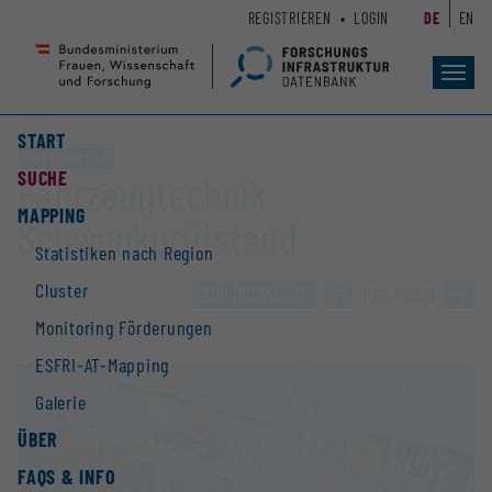
Zum
Zur
REGISTRIEREN
LOGIN
DE
EN
Seiteninhalt
Hauptnavigation
(
(
Accesskey
Accesskey
Toggl
navig
1)
2)
START
Core Facility (CF)
SUCHE
Fahrzeugtechnik
MAPPING
Schwenkprüfstand
Statistiken nach Region
Cluster
ZUR ÜBERSICHT
»
1168 / 2928
»
Monitoring Förderungen
ESFRI-AT-Mapping
Galerie
ÜBER
FAQS & INFO