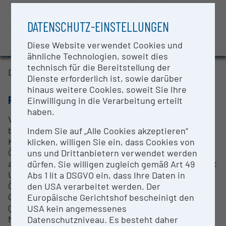
Automatisierungssystem und Datenerfassung
BMBWF-Forschungsinfrastruktur-Datenbank:
(TORNADO), Durchflussmessgerät (Emerson) und
Evaluierungsstudie 2022
DATENSCHUTZ-EINSTELLUNGEN
Konditionierung von Öl und Wasser.
Auszeichnungen und Pressemeldungen
Diese Website verwendet Cookies und
ANSPRECHPERSON
ähnliche Technologien, soweit dies
technisch für die Bereitstellung der
DI (FH) Dr. Andreas Kerschbaumer
Dienste erforderlich ist, sowie darüber
hinaus weitere Cookies, soweit Sie Ihre
RESEARCH SERVICES
Einwilligung in die Verarbeitung erteilt
haben.
Verlustleistungsmessungen nach Kundenvorgaben
bei unterschiedlichen Drehzahlen, Öl- und
Indem Sie auf „Alle Cookies akzeptieren“
Kühlwassertemperaturen
klicken, willigen Sie ein, dass Cookies von
Öl- und Kühlwasserversorgung erfolgt bei
uns und Drittanbietern verwendet werden
ausgebauten Pumpen durch die Konditioniereinheit
dürfen. Sie willigen zugleich gemäß Art 49
Untersuchung von Ölverschäumung und
Abs 1 lit a DSGVO ein, dass Ihre Daten in
Ölversorgungssicherheit von Motoren und
den USA verarbeitet werden. Der
Getrieben bei Schrägstellung (Simulation von
Europäische Gerichtshof bescheinigt den
Querbeschleunigung oder Bergfahrt);
USA kein angemessenes
Möglichkeit von Reibungsuntersuchungen, vom
Datenschutzniveau. Es besteht daher