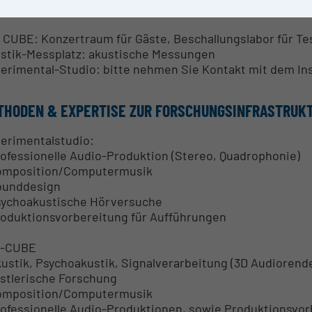
SEARCH SERVICES
 CUBE: Konzertraum für Gäste, Beschallungslabor für Te
stik-Messplatz: akustische Messungen
erimental-Studio: bitte nehmen Sie Kontakt mit dem Ins
THODEN & EXPERTISE ZUR FORSCHUNGSINFRASTRUK
erimentalstudio:
rofessionelle Audio-Produktion (Stereo, Quadrophonie)
omposition/Computermusik
ounddesign
sychoakustische Hörversuche
roduktionsvorbereitung für Aufführungen
M-CUBE
kustik, Psychoakustik, Signalverarbeitung (3D Audiorend
stlerische Forschung
omposition/Computermusik
rofessionelle Audio-Produktionen, sowie Produktionsvor