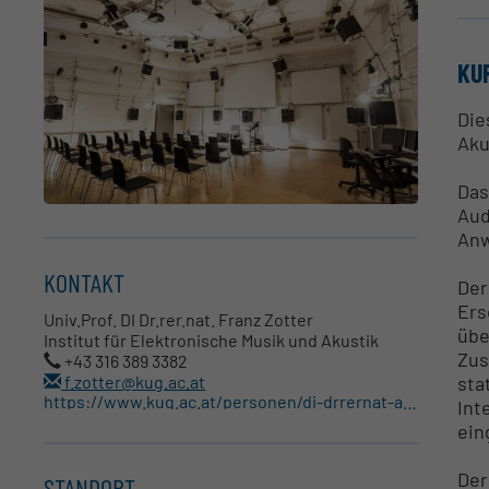
KU
Die
Aku
Das
Aud
Anw
KONTAKT
Der
Ers
Univ.Prof. DI Dr.rer.nat. Franz Zotter
übe
Institut für Elektronische Musik und Akustik
Zus
+43 316 389 3382
sta
f.zotter@kug.ac.at
https://www.kug.ac.at/personen/di-drrernat-assoc-prof-franz-zotter
Int
ein
Der
STANDORT