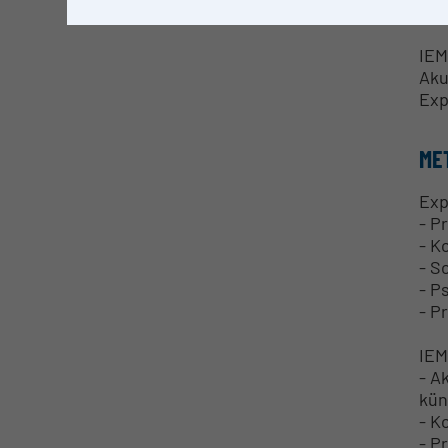
RE
IEM
Aku
Exp
ME
Exp
- P
- K
- S
- P
- P
IE
- A
kün
- K
- P