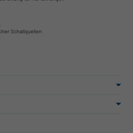
n
her Schallquellen