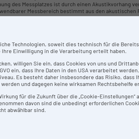
nung des Messplatzes ist durch einen Akustikvorhang ver
wendbarer Messbereich bestimmt aus den akustischen 
5dB.
Rahmen des HRSM Vorhabens "Sound Design VR - Strateg
ign und Virtual/Augemented/Mixed Reality im Fachberei
he Technologien, soweit dies technisch für die Bereitste
eführten Infrastrukturkomponenten ebenso wie jene im 
Ihre Einwilligung in die Verarbeitung erteilt haben.
eichung maximaler Leistungsfähigkeit und Systemredundan
chlussfähigkeit zwischen Bestand und Neuanlagen bzw. 
icken, willigen Sie ein, dass Cookies von uns und Dritta
htig ist.
 DSGVO ein, dass Ihre Daten in den USA verarbeitet werde
eau. Es besteht daher insbesondere das Risiko, dass Ih
 Installation der einzelnen Komponenten erfolgt verteil
 werden und dagegen keine wirksamen Rechtsbehelfe e
ünschte Flexibilität der Nutzung erfordert eine geeign
sfesten Systemgruppen.
 Wirkung für die Zukunft über die „Cookie-Einstellungen“
enommen davon sind die unbedingt erforderlichen Cook
ht abwählbar sind.
SPRECHPERSON
v.Prof. DI Dr.rer.nat. Franz Zotter