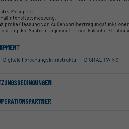
stik-Messplatz
challintensitätsmessung,
reziproke)Messung von Außenohrübertragungsfunktione
rfassung der Abstrahlungsmuster musikalischer/technisc
UIPMENT
Digitale Forschungsinfrastruktur -- DIGITAL TWINS
TZUNGSBEDINGUNGEN
OPERATIONSPARTNER