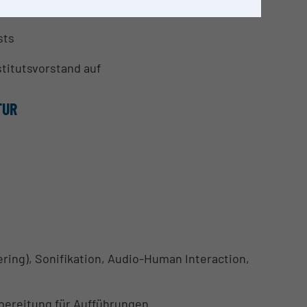
sts
titutsvorstand auf
TUR
ering), Sonifikation, Audio-Human Interaction,
bereitung für Aufführungen