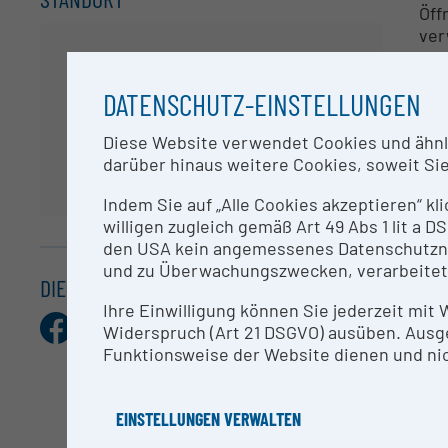
Öff
ver
<0.
DATENSCHUTZ-EINSTELLUNGEN
Im 
Des
Diese Website verwendet Cookies und ähnlic
ang
darüber hinaus weitere Cookies, soweit Sie 
Err
Ans
Indem Sie auf „Alle Cookies akzeptieren“ kl
wic
willigen zugleich gemäß Art 49 Abs 1 lit a
den USA kein angemessenes Datenschutzniv
Die
und zu Überwachungszwecken, verarbeitet
gew
DIESEN EINTRAG TEILEN
ort
Ihre Einwilligung können Sie jederzeit mit
Facebook
X.com
Pinterest
LinkedIn
E-
Widerspruch (Art 21 DSGVO) ausüben. Ausg
Mail
Funktionsweise der Website dienen und nic
AN
Uni
EINSTELLUNGEN VERWALTEN