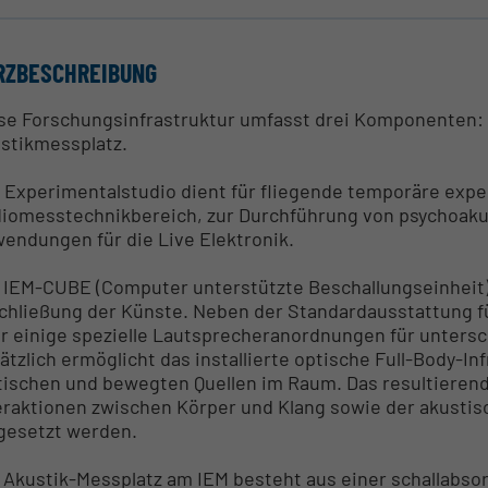
RZBESCHREIBUNG
se Forschungsinfrastruktur umfasst drei Komponenten:
stikmessplatz.
 Experimentalstudio dient für fliegende temporäre expe
iomesstechnikbereich, zur Durchführung von psychoaku
endungen für die Live Elektronik.
 IEM-CUBE (Computer unterstützte Beschallungseinheit) 
chließung der Künste. Neben der Standardausstattung f
r einige spezielle Lautsprecheranordnungen für untersc
ätzlich ermöglicht das installierte optische Full-Body-In
tischen und bewegten Quellen im Raum. Das resultieren
eraktionen zwischen Körper und Klang sowie der akust
gesetzt werden.
 Akustik-Messplatz am IEM besteht aus einer schallabs