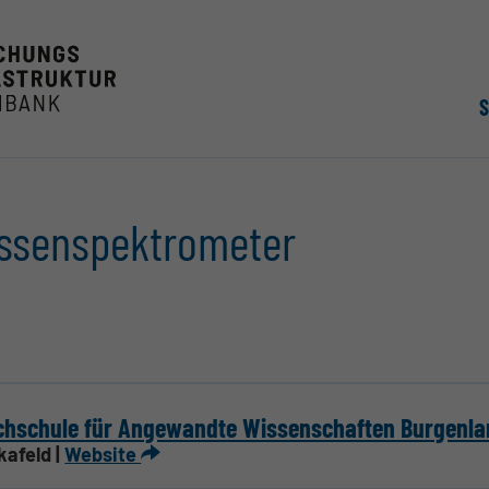
sen­spek­tro­meter
chschule für Angewandte Wissenschaften Burgenla
kafeld |
Website