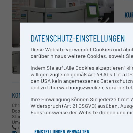
KU
Gas
DATENSCHUTZ-EINSTELLUNGEN
Das
als
Diese Website verwendet Cookies und ähnlic
erf
darüber hinaus weitere Cookies, soweit Sie 
vol
es 
Indem Sie auf „Alle Cookies akzeptieren“ kl
die
willigen zugleich gemäß Art 49 Abs 1 lit a
den USA kein angemessenes Datenschutzniv
und zu Überwachungszwecken, verarbeitet
AN
KONTAKT
Ihre Einwilligung können Sie jederzeit mit
Chr
Christian Warta
Widerspruch (Art 21 DSGVO) ausüben. Ausg
Department Energie-Umweltmanagement;
Funktionsweise der Website dienen und nic
Studiengangsleitung Master Energie- und
RE
Umweltmanagement
+43 5 7705-4123
EINSTELLUNGEN VERWALTEN