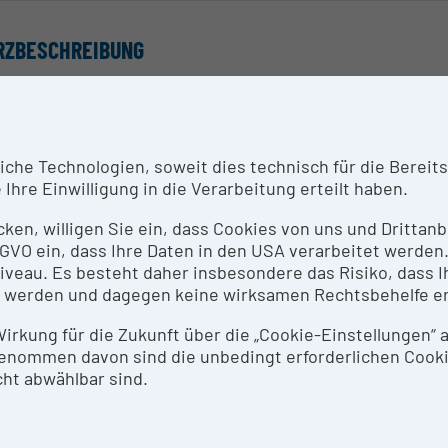
RZBESCHREIBUNG
chromatograph mit Massenspektrometer (GC-MS) der Fa
 Clarus GC/MS ist ein stationäres Analysegerät, welches
 auch quantitative Analysen, mittels Massenspektrometri
he Technologien, soweit dies technisch für die Bereitste
olgt mit Elektronen-Ionisation (EI). Über einen PC und 
Ihre Einwilligung in die Verarbeitung erteilt haben.
lständig kontrollier- und einstellbar. In Kombination mit
nicht nur möglich automatisiert eine Vielzahl unterschie
icken, willigen Sie ein, dass Cookies von uns und Dritta
 Möglichkeit feste Proben im Milligrammbereich zu unte
 DSGVO ein, dass Ihre Daten in den USA verarbeitet werde
eau. Es besteht daher insbesondere das Risiko, dass Ih
 werden und dagegen keine wirksamen Rechtsbehelfe e
SPRECHPERSON
 Wirkung für die Zukunft über die „Cookie-Einstellungen“
istian Warta
enommen davon sind die unbedingt erforderlichen Cook
ht abwählbar sind.
SEARCH SERVICES