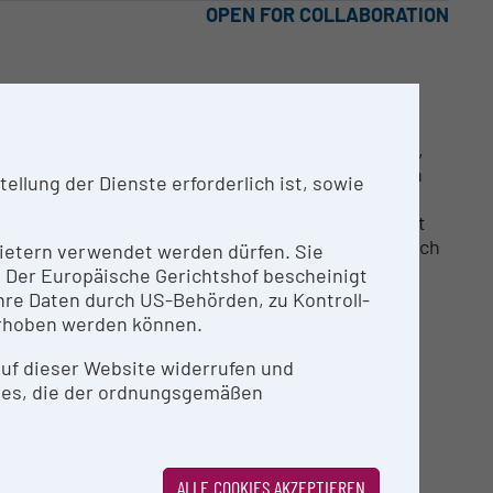
OPEN FOR COLLABORATION
. Perkin Elmer
 sowohl qualitative, mittels Gaschromatographie,
e, ermöglicht. Die Charakterisierung von Proben
llung der Dienste erforderlich ist, sowie
die Software „TurboMass“ ist das GC/MS System
 dem Pyroprobe-System von CDS Analytical Inc. ist
dlicher Flüssigproben zu analysieren, sondern auch
nbietern verwendet werden dürfen. Sie
rsuchen.
n. Der Europäische Gerichtshof bescheinigt
re Daten durch US-Behörden, zu Kontroll-
rhoben werden können.
 auf dieser Website widerrufen und
ies, die der ordnungsgemäßen
ALLE COOKIES AKZEPTIEREN