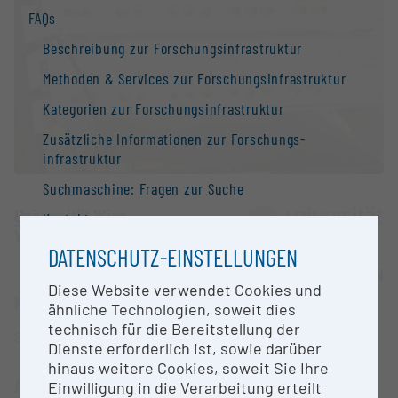
FAQs
Beschreibung zur Forschungs­infrastruktur
Methoden & Services zur Forschungs­infrastruktur
Kategorien zur Forschungs­infrastruktur
Zusätzliche Informationen zur Forschungs­
infrastruktur
Suchmaschine: Fragen zur Suche
Universität Wien
Kontakt
Wien
Information
DATENSCHUTZ-EINSTELLUNGEN
OPEN FOR COLLABORATION
Nationale Forschungs­infrastruktur­strategie
Diese Website verwendet Cookies und
KURZBESCHREIBUNG
ähnliche Technologien, soweit dies
Forschungs­infrastrukturen in der Europäischen
technisch für die Bereitstellung der
Union
Schnelle, rauscharme Regelelektronik
Dienste erforderlich ist, sowie darüber
Forschungs­infrastruktur-Datenbanken /
hinaus weitere Cookies, soweit Sie Ihre
Forschungs­infrastruktur-Netzwerke
ANSPRECHPERSON
Einwilligung in die Verarbeitung erteilt