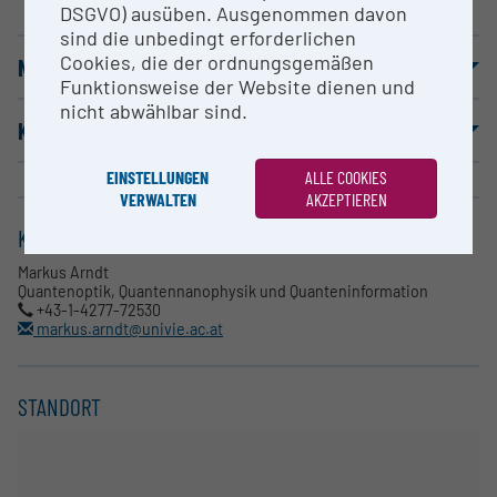
DSGVO) ausüben. Ausgenommen davon
sind die unbedingt erforderlichen
Cookies, die der ordnungsgemäßen
NUTZUNGSBEDINGUNGEN
Funktionsweise der Website dienen und
nicht abwählbar sind.
KOOPERATIONSPARTNER
EINSTELLUNGEN
ALLE COOKIES
VERWALTEN
AKZEPTIEREN
KONTAKT
Markus Arndt
Quantenoptik, Quantennanophysik und Quanteninformation
+43-1-4277-72530
markus.arndt@univie.ac.at
STANDORT