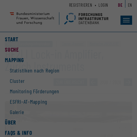
Zum
Zur
REGISTRIEREN
LOGIN
DE
EN
Seiteninhalt
Hauptnavigation
(
(
Accesskey
Accesskey
Toggl
navig
1)
2)
START
Sonstige Forschungsinfrastruktur
Cluster „Quanten“
Monitoring „HRSM 2016“
SUCHE
HF2LI Lock-in Amplifier,
MAPPING
Zurich Instruments
Statistiken nach Region
Cluster
ZUR ÜBERSICHT
»
2108 / 2928
»
Monitoring Förderungen
ESFRI-AT-Mapping
Galerie
ÜBER
FAQS & INFO