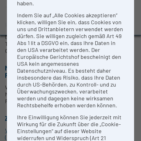
haben.
BMBWF-Forschungsinfrastruktur-Datenbank:
Markus Arndt
Evaluierungsstudie 2022
Indem Sie auf „Alle Cookies akzeptieren“
Auszeichnungen und Pressemeldungen
klicken, willigen Sie ein, dass Cookies von
RESEARCH SERVICES
uns und Drittanbietern verwendet werden
dürfen. Sie willigen zugleich gemäß Art 49
Dieses Gerät kann auf Nachfrage kurzfristig für
Abs 1 lit a DSGVO ein, dass Ihre Daten in
Tests ausgeborgt werden, wird aber in der QNP
den USA verarbeitet werden. Der
Gruppe dauerhaft verwendet.
Europäische Gerichtshof bescheinigt den
USA kein angemessenes
METHODEN & EXPERTISE ZUR
Datenschutzniveau. Es besteht daher
FORSCHUNGSINFRASTRUKTUR
insbesondere das Risiko, dass Ihre Daten
durch US-Behörden, zu Kontroll- und zu
Wird zur Manipulation und Kühlung von Silizium-
Überwachungszwecken, verarbeitet
Nanopartikeln verwendet. Typischerweise zum
werden und dagegen keine wirksamen
Feedback Cooling.
Rechtsbehelfe erhoben werden können.
Ihre Einwilligung können Sie jederzeit mit
ZUORDNUNG ZUR FORSCHUNGSINFRASTRUKTUR
Wirkung für die Zukunft über die „Cookie-
Vienna Center for Quantum Science and Technology
Einstellungen“ auf dieser Website
(VCQ)
widerrufen und Widerspruch (Art 21