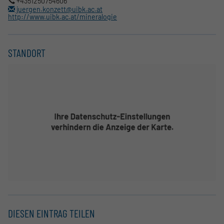
+4351250754606
juergen.konzett@uibk.ac.at
http://www.uibk.ac.at/mineralogie
STANDORT
DIESEN EINTRAG TEILEN