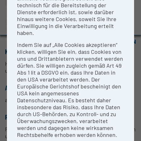
BMBWF-Forschungsinfrastruktur-Datenbank:
technisch für die Bereitstellung der
Evaluierungsstudie 2022
Dienste erforderlich ist, sowie darüber
hinaus weitere Cookies, soweit Sie Ihre
Universität Innsbruck
Auszeichnungen und Pressemeldungen
Einwilligung in die Verarbeitung erteilt
Innsbruck |
Website
haben.
OPEN FOR COLLABORATION
Indem Sie auf „Alle Cookies akzeptieren“
KURZBESCHREIBUNG
klicken, willigen Sie ein, dass Cookies von
uns und Drittanbietern verwendet werden
Hockdrucksynthese von (Geo-)Materialen bis 1600°C
dürfen. Sie willigen zugleich gemäß Art 49
und 3 Gigapascal
Abs 1 lit a DSGVO ein, dass Ihre Daten in
den USA verarbeitet werden. Der
Europäische Gerichtshof bescheinigt den
ANSPRECHPERSON
USA kein angemessenes
ao. Uni.-Prof. Dr. Jürgen Konzett
Datenschutzniveau. Es besteht daher
insbesondere das Risiko, dass Ihre Daten
durch US-Behörden, zu Kontroll- und zu
RESEARCH SERVICES
Überwachungszwecken, verarbeitet
werden und dagegen keine wirksamen
Research Services nach Absprache mit Laborleitern
Rechtsbehelfe erhoben werden können.
und Institut