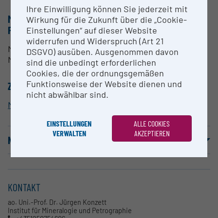
Ihre Einwilligung können Sie jederzeit mit
METHODEN & EXPERTISE ZUR
Wirkung für die Zukunft über die „Cookie-
FORSCHUNGSINFRASTRUKTUR
Einstellungen“ auf dieser Website
widerrufen und Widerspruch (Art 21
Mineralogie-Petrologie-Geologie und
DSGVO) ausüben. Ausgenommen davon
Materialwissenschaften
sind die unbedingt erforderlichen
Cookies, die der ordnungsgemäßen
Funktionsweise der Website dienen und
ZUORDNUNG ZUR FORSCHUNGSINFRASTRUKTUR
nicht abwählbar sind.
Mineralogy - High Pressure (Temperature) devices
EINSTELLUNGEN
ALLE COOKIES
VERWALTEN
AKZEPTIEREN
NUTZUNGSBEDINGUNGEN
KONTAKT
ao. Uni.-Prof. Dr. Jürgen Konzett
Institut für Mineralogie und Petrographie