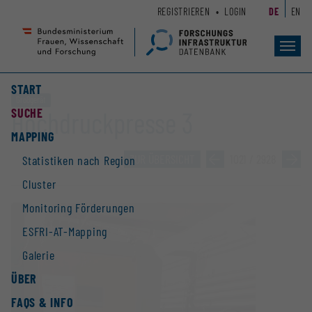
Zum
Zur
REGISTRIEREN
LOGIN
DE
EN
Seiteninhalt
Hauptnavigation
(
(
Accesskey
Accesskey
Toggl
navig
1)
2)
START
Großgerät
SUCHE
Hochdruckpresse 3
MAPPING
ZUR ÜBERSICHT
»
1021 / 2928
»
Statistiken nach Region
Cluster
Monitoring Förderungen
ESFRI-AT-Mapping
Galerie
ÜBER
FAQS & INFO