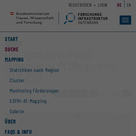
Zum
Zur
REGISTRIEREN
LOGIN
DE
EN
Seiteninhalt
Hauptnavigation
(
(
Accesskey
Accesskey
Toggl
navig
1)
2)
START
Großgerät
SUCHE
Hochgeschwindigkeit -
MAPPING
Dynamische Prüfmaschine
Statistiken nach Region
HTM 2512
Cluster
Monitoring Förderungen
ZUR ÜBERSICHT
»
1176 / 2928
»
ESFRI-AT-Mapping
Galerie
ÜBER
FAQS & INFO