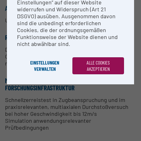
Einstellungen“ auf dieser Website
ANSPRECHPERSON
widerrufen und Widerspruch (Art 21
DSGVO) ausüben. Ausgenommen davon
Univ.-Prof. Dr. Tung Pham
sind die unbedingt erforderlichen
Cookies, die der ordnungsgemäßen
RESEARCH SERVICES
Funktionsweise der Website dienen und
nicht abwählbar sind.
Die Forschungsinfrastruktur ist "Open for
Collaboration". Kommerzielle Kooperationen sind
EINSTELLUNGEN
ALLE COOKIES
nicht möglich.
VERWALTEN
AKZEPTIEREN
METHODEN & EXPERTISE ZUR
FORSCHUNGSINFRASTRUKTUR
Schnellzerreistest in Zugbeanspruchung und im
praxisrelevanten, multiaxialen Durchstoßversuch
bei hoher Geschwindigkeit bis 12m/s
Simulation anwendungsrelevanter
Prüfbedingungen