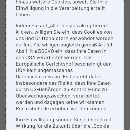
Mit der Hochgeschwindigkeitsprüfmaschine ist eine
hinaus weitere Cookies, soweit Sie Ihre
Prüfgeschwindigkeit bis zu 12m/sec = 12000mm/sec
Einwilligung in die Verarbeitung erteilt
(2000-fach schneller als Zugversuch) möglich. Das
haben.
System erlaubt nicht nur den Schnellzerreistest in
Indem Sie auf „Alle Cookies akzeptieren“
Zugbeanspruchung, sondern auch den
klicken, willigen Sie ein, dass Cookies von
praxisrelevanten, multiaxialen Durchstoßversuch
uns und Drittanbietern verwendet werden
bei hoher Geschwindigkeit. Ein Temperierkammer
dürfen. Sie willigen zugleich gemäß Art 49
ermöglicht auch Werkstoffprüfungen in einem
Abs 1 lit a DSGVO ein, dass Ihre Daten in
breiten Temperaturbereich von -100°C bis +250°C.
den USA verarbeitet werden. Der
Somit können verschiedene, anwendungsrelevante
Europäische Gerichtshof bescheinigt den
Prüfbedingungen simuliert werden.
USA kein angemessenes
Datenschutzniveau. Es besteht daher
Außerdem ermöglicht die beantragte Methode eine
insbesondere das Risiko, dass Ihre Daten
multiaxiale, geschwindigkeitsabhängige Analyse
durch US-Behörden, zu Kontroll- und zu
nicht nur von textilbasierenden
Überwachungszwecken, verarbeitet
Verbundwerkstoffen, sondern auch von
werden und dagegen keine wirksamen
Textilgeweben. Somit werden Synergien
Rechtsbehelfe erhoben werden können.
erschaffen, welche auch in anderen
Forschungsbereichen des Institutes zum Tragen
Ihre Einwilligung können Sie jederzeit mit
kommen.
Wirkung für die Zukunft über die „Cookie-