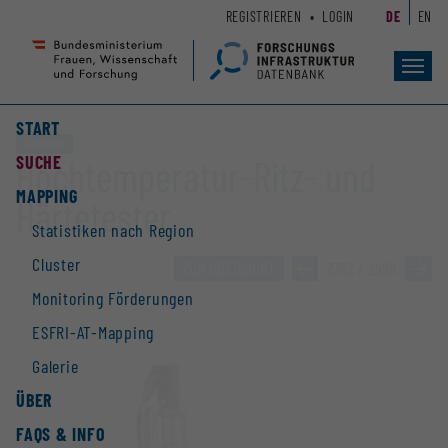
Zum
Zur
REGISTRIEREN
LOGIN
DE
EN
Seiteninhalt
Hauptnavigation
(
(
Accesskey
Accesskey
Toggl
navig
1)
2)
START
Großgerät
SUCHE
Hochtemperatur-Ritz- und
MAPPING
Härtetester
Statistiken nach Region
Cluster
ZUR ÜBERSICHT
»
2752 / 2928
»
Monitoring Förderungen
ESFRI-AT-Mapping
Galerie
ÜBER
FAQS & INFO