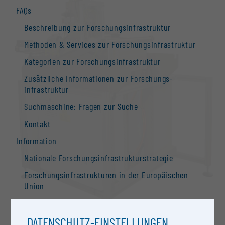
FAQs
Beschreibung zur Forschungs­infrastruktur
Methoden & Services zur Forschungs­infrastruktur
Kategorien zur Forschungs­infrastruktur
Zusätzliche Informationen zur Forschungs­
infrastruktur
Suchmaschine: Fragen zur Suche
Kontakt
Information
Nationale Forschungs­infrastruktur­strategie
Forschungs­infrastrukturen in der Europäischen
Union
Forschungs­infrastruktur-Datenbanken /
Forschungs­infrastruktur-Netzwerke
DATENSCHUTZ-EINSTELLUNGEN