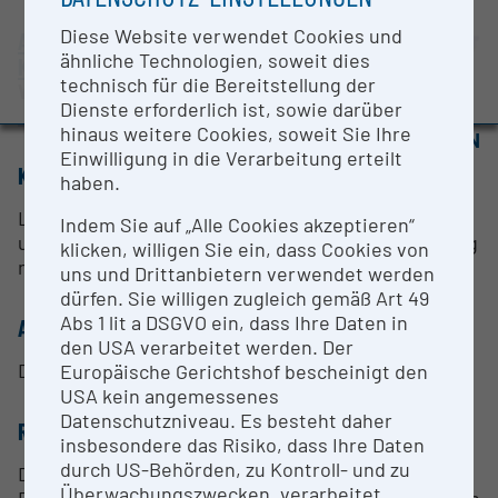
BMBWF-Forschungsinfrastruktur-Datenbank:
Diese Website verwendet Cookies und
Evaluierungsstudie 2022
AC2T research GmbH - Österreichisches
ähnliche Technologien, soweit dies
Kompetenzzentrum für Tribologie
Auszeichnungen und Pressemeldungen
technisch für die Bereitstellung der
Wiener Neustadt |
Website
Dienste erforderlich ist, sowie darüber
hinaus weitere Cookies, soweit Sie Ihre
OPEN FOR COLLABORATION
Einwilligung in die Verarbeitung erteilt
KURZBESCHREIBUNG
haben.
Laboraufbau zur Bestimmung der Schichthaftung
Indem Sie auf „Alle Cookies akzeptieren“
und Schichtermüdung, sowie der Härtebestimmung
klicken, willigen Sie ein, dass Cookies von
nach Vickers, bei Temperaturen bis zu 1000°C
uns und Drittanbietern verwendet werden
dürfen. Sie willigen zugleich gemäß Art 49
Abs 1 lit a DSGVO ein, dass Ihre Daten in
ANSPRECHPERSON
den USA verarbeitet werden. Der
Dr. mont. Markus Varga
Europäische Gerichtshof bescheinigt den
USA kein angemessenes
Datenschutzniveau. Es besteht daher
RESEARCH SERVICES
insbesondere das Risiko, dass Ihre Daten
durch US-Behörden, zu Kontroll- und zu
Durchführung von metallografischen F&E-
Überwachungszwecken, verarbeitet