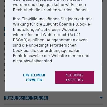
Dienstleistungen zur Beschreibung von Werkstoffen
werden und dagegen keine wirksamen
und Werkstoffoberflächen im Rahmen von
Rechtsbehelfe erhoben werden können.
Kundenaufträgen oder langfristigen Kooperationen
in (inter-)nationalen Forschungsprojekten
Ihre Einwilligung können Sie jederzeit mit
Wirkung für die Zukunft über die „Cookie-
METHODEN & EXPERTISE ZUR
Einstellungen“ auf dieser Website
FORSCHUNGSINFRASTRUKTUR
widerrufen und Widerspruch (Art 21
DSGVO) ausüben. Ausgenommen davon
Messung der Härte (HV, HB) und Durchführung von
sind die unbedingt erforderlichen
Ritztests bei einer Anwendungstemperatur von
Cookies, die der ordnungsgemäßen
Raumtemperatur bis 1000 °C; Härteprüfung nach
Funktionsweise der Website dienen und
Vickers mit 2 - 50 kg Prüflast; Ritztests mit 10 - 500
nicht abwählbar sind.
N Normallast; 1 mm/min - 10 mm/s Geschwindigkeit;
austauschbare Ritzkörper; benutzerspezifische
Werkstoffe sind möglich; automatisierte Messung
EINSTELLUNGEN
ALLE COOKIES
VERWALTEN
AKZEPTIEREN
von Härte-Temperaturkurven oder Ritz-Serien
NUTZUNGSBEDINGUNGEN