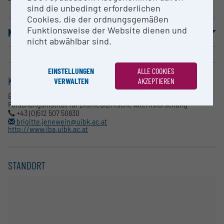
sind die unbedingt erforderlichen
Cookies, die der ordnungsgemäßen
Funktionsweise der Website dienen und
NUTZUNGSBEDINGUNGEN
nicht abwählbar sind.
EINSTELLUNGEN
ALLE COOKIES
KONTAKT
VERWALTEN
AKZEPTIEREN
Brigitte Jenewein
Forschungsinstitut für Biomedizinische Alternsforschung
+43 (0)512 507 50830
brigitte.jenewein@uibk.ac.at
http://www.iba.uibk.ac.at
STANDORT