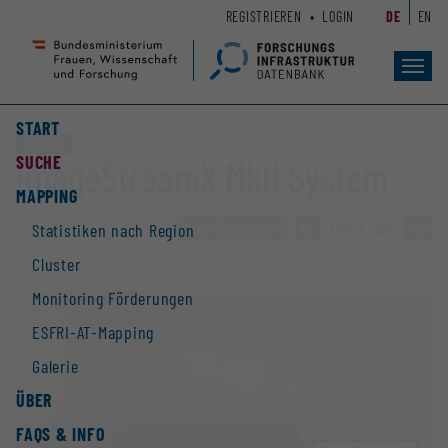
Zum
Zur
REGISTRIEREN
LOGIN
DE
EN
Seiteninhalt
Hauptnavigation
(
(
Accesskey
Accesskey
Toggl
navig
1)
2)
START
Großgerät
SUCHE
ImageStreamX MkII System
MAPPING
ZUR ÜBERSICHT
»
1186 / 2928
»
Statistiken nach Region
Cluster
Monitoring Förderungen
ESFRI-AT-Mapping
Galerie
ÜBER
FAQS & INFO