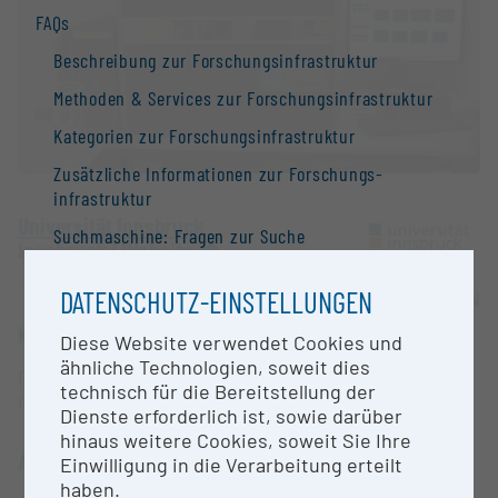
FAQs
Beschreibung zur Forschungs­infrastruktur
Methoden & Services zur Forschungs­infrastruktur
Kategorien zur Forschungs­infrastruktur
Zusätzliche Informationen zur Forschungs­
infrastruktur
Universität Innsbruck
Suchmaschine: Fragen zur Suche
Innsbruck |
Website
Kontakt
DATENSCHUTZ-EINSTELLUNGEN
OPEN FOR COLLABORATION
Information
KURZBESCHREIBUNG
Diese Website verwendet Cookies und
Nationale Forschungs­infrastruktur­strategie
ähnliche Technologien, soweit dies
Durchflusszytometer mit Fluoreszenz-Bildern,
Forschungs­infrastrukturen in der Europäischen
technisch für die Bereitstellung der
morphologische Auswertung
Union
Dienste erforderlich ist, sowie darüber
hinaus weitere Cookies, soweit Sie Ihre
Forschungs­infrastruktur-Datenbanken /
ANSPRECHPERSON
Einwilligung in die Verarbeitung erteilt
Forschungs­infrastruktur-Netzwerke
haben.