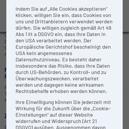
Brigitte Jenewein
BMBWF-Forschungsinfrastruktur-Datenbank:
Indem Sie auf „Alle Cookies akzeptieren“
Evaluierungsstudie 2022
klicken, willigen Sie ein, dass Cookies von
RESEARCH SERVICES
Auszeichnungen und Pressemeldungen
uns und Drittanbietern verwendet werden
dürfen. Sie willigen zugleich gemäß Art 49
Unterstützung beim Versuchsdesign, der Messung
Abs 1 lit a DSGVO ein, dass Ihre Daten in
und der Auswertung
den USA verarbeitet werden. Der
Die Forschungsinfrastruktur ist "Open for
Europäische Gerichtshof bescheinigt den
Collaboration". Kommerzielle Kooperationen sind
USA kein angemessenes
nicht möglich.
Datenschutzniveau. Es besteht daher
insbesondere das Risiko, dass Ihre Daten
METHODEN & EXPERTISE ZUR
durch US-Behörden, zu Kontroll- und zu
FORSCHUNGSINFRASTRUKTUR
Überwachungszwecken, verarbeitet
werden und dagegen keine wirksamen
Morphologische Auswertungen wie Ko-Lokalisation,
Rechtsbehelfe erhoben werden können.
Translokalisation, Zellform/ -größe, usw. in
Kombination mit Fluoreszenzintensitäten.
Ihre Einwilligung können Sie jederzeit mit
Wirkung für die Zukunft über die „Cookie-
Einstellungen“ auf dieser Website
ZUORDNUNG ZUR FORSCHUNGSINFRASTRUKTUR
widerrufen und Widerspruch (Art 21
Bioop­ti­sches Zentrum
DSGVO) ausüben. Ausgenommen davon