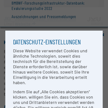
BMBWF-Forschungsinfrastruktur-Datenbank:
Evaluierungsstudie 2022
Auszeichnungen und Pressemeldungen
JKU - Johannes Kepler Universität Linz
Linz |
Website
OPEN FOR COLLABORATION
DATENSCHUTZ-EINSTELLUNGEN
KURZBESCHREIBUNG
Diese Website verwendet Cookies und
Beim Kapillarelektrophoresegerät mit
ähnliche Technologien, soweit dies
Ionenmobilitäts-Quadrupol-
technisch für die Bereitstellung der
Flugzeitmassenspektrometer handelt es sich um
Dienste erforderlich ist, sowie darüber
ein Hochleistungstrennsystem, welches mit einem
hinaus weitere Cookies, soweit Sie Ihre
hochauflösenden Massenspektrometer gekoppelt
Einwilligung in die Verarbeitung erteilt
ist. Zudem erlaubt das Gerät die Bestimmung von
haben.
sogenannten Kollisionsquerschnitten. Es dient vor
allem zur Charakterisierung von komplexen
Indem Sie auf „Alle Cookies akzeptieren“
biologischen Proben.
klicken, willigen Sie ein, dass Cookies von
uns und Drittanbietern verwendet werden
ANSPRECHPERSON
dürfen. Sie willigen zugleich gemäß Art 49