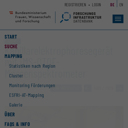
Zum
Zur
REGISTRIEREN
LOGIN
DE
EN
Seiteninhalt
Hauptnavigation
(
(
Accesskey
Accesskey
Toggl
navig
1)
2)
START
Großgerät
SUCHE
Kapillarelektrophoresegerät
MAPPING
mit IMS-QTOF-
Statistiken nach Region
Massenspektrometer
Cluster
Monitoring Förderungen
ZUR ÜBERSICHT
»
1499 / 2928
»
ESFRI-AT-Mapping
Galerie
ÜBER
FAQS & INFO