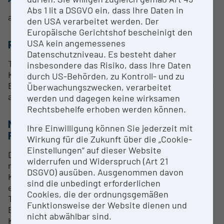
Abs 1 lit a DSGVO ein, dass Ihre Daten in
a. Univ.-Prof. Mag. Dr. Christian Klampfl
den USA verarbeitet werden. Der
Europäische Gerichtshof bescheinigt den
USA kein angemessenes
RESEARCH SERVICES
Datenschutzniveau. Es besteht daher
Trennung kleiner polarer Moleküle durch
insbesondere das Risiko, dass Ihre Daten
Kapillarelektrophorese mit anschließender
durch US-Behörden, zu Kontroll- und zu
Bestimmung des Kollisionsquerschnittes sowie der
Überwachungszwecken, verarbeitet
akkuraten Masse.
werden und dagegen keine wirksamen
Rechtsbehelfe erhoben werden können.
METHODEN & EXPERTISE ZUR
Ihre Einwilligung können Sie jederzeit mit
FORSCHUNGSINFRASTRUKTUR
Wirkung für die Zukunft über die „Cookie-
Einstellungen“ auf dieser Website
Das Kapillarelektrophoresegerät mit
widerrufen und Widerspruch (Art 21
massenspektrometrischem Detektor ist das
DSGVO) ausüben. Ausgenommen davon
Kernstück des im Rahmen eines Interreg-Projekts
sind die unbedingt erforderlichen
eingerichteten Labors für Forschung zu den
Cookies, die der ordnungsgemäßen
Themen Metabolomics und medizinische Chemie.
Funktionsweise der Website dienen und
Es wird in diesem Forschungsbereich in
nicht abwählbar sind.
Kooperation mit dem Biologiezentrum der